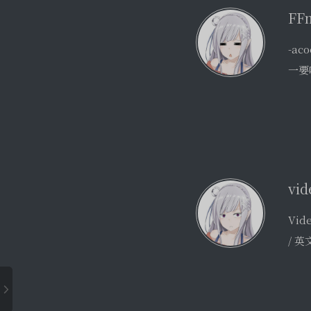
Vi
/ 英
字
拖入字