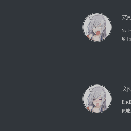
文献
En
便地
配置
写这