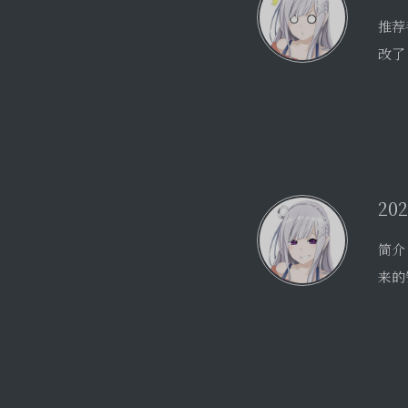
简介
来的
F
-a
一要