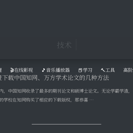
费下载中国知网、万方学术论文的几种方法
理
🎬在线影视
🎵音乐播放器
📕学习
🔨工具
高阶
内，中国知网收录了最多的期刊论文和硕博士论文。无论学霸学渣，
的学校在知网购买了相应的下载版权，那恭喜 …
管理软件 NoteExpress v3.2.0.7409 批量授权版
teExpress 是由北京爱琴海软件公司开发的专业文献管理软件，已
的第一品牌。NoteExpre …