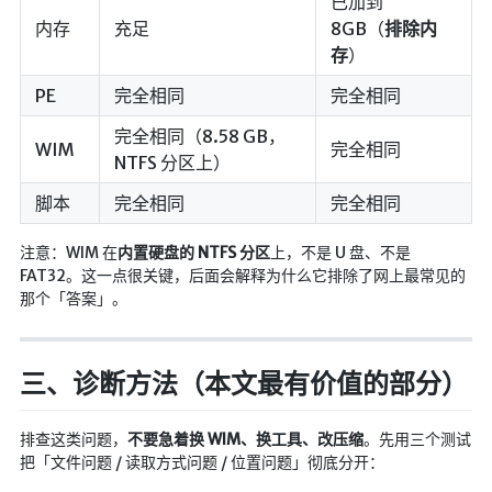
已加到
内存
充足
8GB（
排除内
随便听听
存
）
音乐下载
PE
完全相同
完全相同
音乐下载2
完全相同（8.58 GB，
音乐播放下载
WIM
完全相同
NTFS 分区上）
音乐下载备用一
脚本
完全相同
完全相同
音乐下载备用二
音乐下载备用三
注意：WIM 在
内置硬盘的 NTFS 分区
上，不是 U 盘、不是
FAT32。这一点很关键，后面会解释为什么它排除了网上最常见的
无损音乐下载
那个「答案」。
mv下载
Beats Per Minute
三、诊断方法（本文最有价值的部分）
📕学习
排查这类问题，
不要急着换 WIM、换工具、改压缩
。先用三个测试
知乎付费文章
把「文件问题 / 读取方式问题 / 位置问题」彻底分开：
Markdown学习