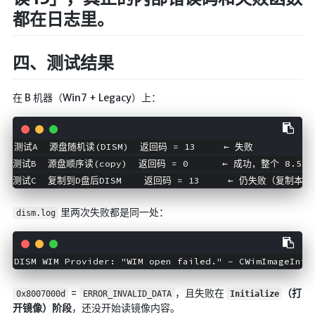
🔨工具
都在日志里。
帮你百度
手写文件生成
四、测试结果
文件传输
在 B 机器（Win7 + Legacy）上：
文件传输 自建
文库下载
九宫格照片生成
测试A  源盘随机读(DISM)  返回码 = 13     ← 失败

测试B  源盘顺序读(copy)  返回码 = 0      ← 成功，整个 8.58G
图片加水印
测试C  复制到D盘后DISM    返回码 = 13     ← 仍失败（复制
图片转字符
里两次失败都是同一处：
查重软件
dism.log
Aria2
个人网盘
DISM WIM Provider: "WIM open failed." - CWimImageInfo
Cloudreve
=
，且失败在
（打
0x8007000d
ERROR_INVALID_DATA
Initialize
家庭网盘
开镜像）阶段
，还没开始读镜像内容。