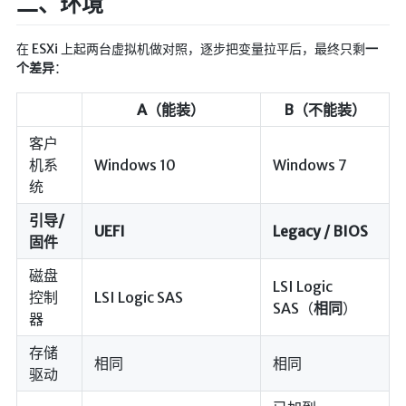
二、环境
英美日韩剧
在 ESXi 上起两台虚拟机做对照，逐步把变量拉平后，最终只剩
一
在线影视新增
个差异
：
导航站
A（能装）
B（不能装）
在线影视(失效)
电影下载
客户
机系
Windows 10
Windows 7
视频教程
统
直播聚合
引导/
📺在线电视
UEFI
Legacy / BIOS
固件
视频解析
磁盘
盒子软件
LSI Logic
控制
LSI Logic SAS
SAS（
相同
）
盒子软件国内下载
器
软件接口
存储
相同
相同
驱动
🎵音乐播放
器