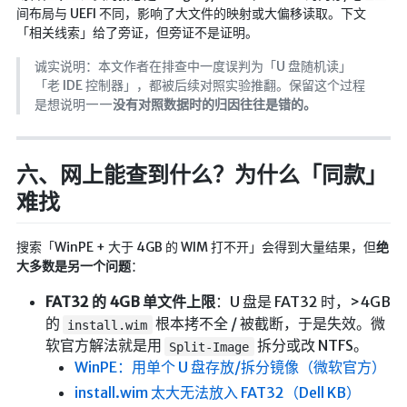
间布局与 UEFI 不同，影响了大文件的映射或大偏移读取。下文
海洋
「相关线索」给了旁证，但旁证不是证明。
动画线分形
诚实说明：本文作者在排查中一度误判为「U 盘随机读」
背景连线动画
「老 IDE 控制器」，都被后续对照实验推翻。保留这个过程
蜂巢背景特效
是想说明——
没有对照数据时的归因往往是错的。
电流变形效果
夜色折现效果
六、网上能查到什么？为什么「同款」
难找
🚩合集
技术
搜索「WinPE + 大于 4GB 的 WIM 打不开」会得到大量结果，但
绝
大多数是另一个问题
：
文章
⌛时光轴
FAT32 的 4GB 单文件上限
：U 盘是 FAT32 时，>4GB
的
根本拷不全 / 被截断，于是失效。微
install.wim
🎅登录
软官方解法就是用
拆分或改 NTFS。
Split-Image
WinPE：用单个 U 盘存放/拆分镜像（微软官方）
隐私政策
install.wim 太大无法放入 FAT32（Dell KB）