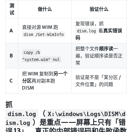
测
LaTeX公式编辑器
做什么
验证什么
试
Mathlab教学
复现错误，抓
直接对源 WIM 跑
乐理学习
A
看
真实错误
dism.log
dism /Get-WimInfo
Web 技术教程
码
Greasemonkey学习
把整个文件
顺序读
一
copy /b
ffmpeg学习
B
遍，验证顺序读是否正
"system.wim" nul
常
VIP资源下载
把 WIM 复制到
另一个
字帖生成
验证是不是「某分区 /
C
分区
再对副本跑
全历史
文件位置」的问题
DISM
发现中国
世界货币
抓
（
土木类资源下载
dism.log
X:\windows\Logs\DISM\d
）是重点——屏幕上只有「错
找建筑 土木资源
ism.log
误 13」，真正的内部错误码和失败函数