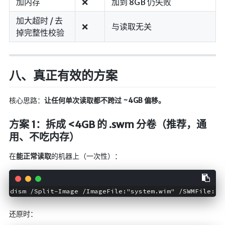
加内存
❌
加到 8GB 仍失败
加大超时 / 去
❌
与读取无关
掉完整性校验
八、真正有效的方案
核心思路：
让任何单次读取都不跨过 ~4GB 偏移。
方案 1：拆成 <4GB 的 .swm 分卷（推荐，通
用、不吃内存）
在
能正常读取
的机器上（一次性）：
dism /Split-Image /ImageFile:"system.wim" /SWMFile:"s
还原时：