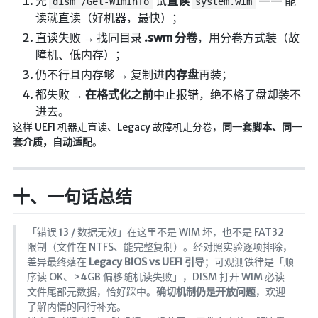
先
试
直读
—— 能
dism /Get-WimInfo
system.wim
读就直读（好机器，最快）；
直读失败 → 找同目录
.swm 分卷
，用分卷方式装（故
障机、低内存）；
仍不行且内存够 → 复制进
内存盘
再装；
都失败 →
在格式化之前
中止报错，绝不格了盘却装不
进去。
这样 UEFI 机器走直读、Legacy 故障机走分卷，
同一套脚本、同一
套介质，自动适配
。
十、一句话总结
「错误 13 / 数据无效」在这里不是 WIM 坏，也不是 FAT32
限制（文件在 NTFS、能完整复制）。经对照实验逐项排除，
差异最终落在
Legacy BIOS vs UEFI 引导
；可观测铁律是「顺
序读 OK、>4GB 偏移随机读失败」，DISM 打开 WIM 必读
文件尾部元数据，恰好踩中。
确切机制仍是开放问题
，欢迎
了解内情的同行补充。