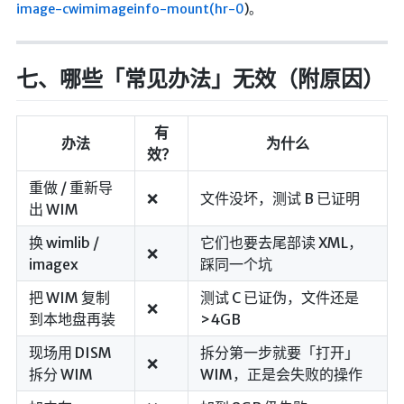
image-cwimimageinfo-mount(hr-0
)。
七、哪些「常见办法」无效（附原因）
有
办法
为什么
效？
重做 / 重新导
❌
文件没坏，测试 B 已证明
出 WIM
换 wimlib /
它们也要去尾部读 XML，
❌
imagex
踩同一个坑
把 WIM 复制
测试 C 已证伪，文件还是
❌
到本地盘再装
>4GB
现场用 DISM
拆分第一步就要「打开」
❌
拆分 WIM
WIM，正是会失败的操作