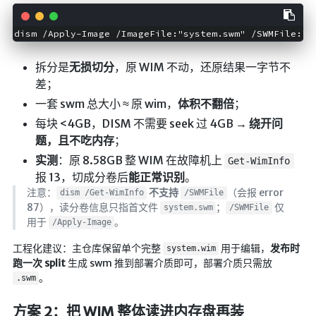
dism /Apply-Image /ImageFile:"system.swm" /SWMFile:"s
拆分是
无损切分
，原 WIM 不动，还原结果一字节不
差；
一套 swm 总大小 ≈ 原 wim，
体积不翻倍
；
每块 <4GB，DISM 不需要 seek 过 4GB →
绕开问
题，且不吃内存
；
实测
：原 8.58GB 整 WIM 在故障机上
Get-WimInfo
报 13，切成分卷后
能正常识别
。
注意：
不支持
（会报 error
dism /Get-WimInfo
/SWMFile
87），读分卷信息只指首文件
；
仅
system.swm
/SWMFile
用于
。
/Apply-Image
工程化建议：主仓库保留单个完整
用于编辑，
发布时
system.wim
跑一次 split
生成 swm 推到部署介质即可，部署介质只需放
。
.swm
方案 2：把 WIM 整体读进内存盘再装