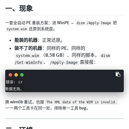
航拍全景
一、现象
暗网导航
一套全自动 PE 重装方案：进 WinPE →
把
dism /Apply-Image
简易代理
还原到系统盘。
system.wim
网页代理
能装的机器
：正常还原。
网页代理备用
装不了的机器
：同样的 PE、同样的
（8.58 GB）、同样的脚本，
system.wim
dism
Google访问助手
、
直接报：
/Get-WimInfo
/Apply-Image
🎬在线影视
影视导航
错误: 13

数据无效。
星视界
影视无广告
换 wimlib 重试，也报
The XML data of the WIM is invalid.
——两个工具卡在同一处，排除单一工具 bug。
在线影视备用
在线影视 备用1
在线影视 备用2