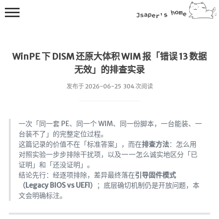
WinPE 下 DISM 还原大体积 WIM 报「错误 13 数据
无效」的排查实录
发布于 2026-06-25 304 次阅读
💻在线桌面
一次「同一套 PE、同一个 WIM、同一份脚本，一台能装、一
bing壁纸
台装不了」的完整定位过程。
这篇记录的价值不在「标准答案」，而在
排查方法
：怎么用
🔥排行榜
对照实验一步步排除干扰项，以及——怎么诚实地区分「已
导航站
证明」和「还没证明」。
结论先行：经逐项排除，差异最终落在
引导固件模式
综合导航
（Legacy BIOS vs UEFI）
；底层确切机制仍是开放问题，本
合集网
文会明确标注。
鱼塘热榜