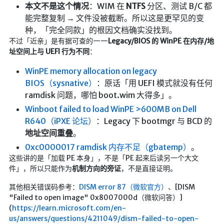
本文不是这个情况
：WIM 在
NTFS
分区、测试 B/C 都
仓库
能完整复制 → 文件没被截断。所以这是更罕见的变
音乐解析 半成品
种，「完全同款」的根因文档确实没找到。
不过「近亲」是有据可查的——
Legacy/BIOS 的 WinPE 在内存/地
低价开会员
址空间上与 UEFI 行为不同
：
WinPE memory allocation on legacy
BIOS（sysnative）
：原话「用 UEFI 模式就没有任何
ramdisk 问题，哪怕 boot.wim 大得多」。
Winboot failed to load WinPE >600MB on Dell
R640（iPXE 论坛）
：Legacy 下 bootmgr 与 BCD 的
地址空间重叠
。
0xc0000017 ramdisk 内存不足（gbatemp）
。
这些讲的是「加载 PE 本身」，不是「PE 起来后读另一个大文
件」，所以只能作为
机制方向的旁证
，不是直接证明。
其他相关错误码参考：
DISM error 87（微软官方）
、[DISM
"Failed to open image" 0x8007000d（微软问答）]
(
https://learn.microsoft.com/en-
us/answers/questions/4211049/dism-failed-to-open-