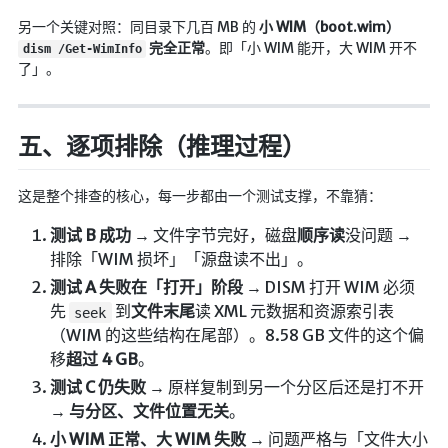
Google硬盘
另一个关键对照：同目录下几百 MB 的
小 WIM（boot.wim）
完全正常
。即「小 WIM 能开，大 WIM 开不
主站网页探针
dism /Get-WimInfo
了」。
副站网页探针
高阶工具
五、逐项排除（推理过程）
软件下载安装
这是整个排查的核心，每一步都由一个测试支撑，不靠猜：
百度网盘解析
百度解析_备用
测试 B 成功
→ 文件字节完好，磁盘
顺序读
没问题 →
排除「WIM 损坏」「源盘读不出」。
文字重排
测试 A 失败在「打开」阶段
→ DISM 打开 WIM 必须
id查手机号
先
到
文件末尾
读 XML 元数据和资源索引表
seek
注册接码
（WIM 的这些结构在尾部）。8.58 GB 文件的这个偏
移
超过 4 GB
。
临时邮箱
测试 C 仍失败
→ 原样复制到另一个分区后还是打不开
临时Gmail
→
与分区、文件位置无关
。
🎮小游戏
小 WIM 正常、大 WIM 失败
→ 问题严格与「文件大小