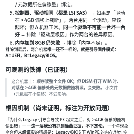
/ 元数据所在偏移量」绑定。
红白机
控制器、驱动相同（都是 LSI SAS）
→ 如果是「驱动
红白机资源
在 >4GB 偏移上截断」，两台用同一个驱动，应该一
起坏；但 A 机器正常。
同一个驱动不可能一台坏一台
dos游戏
好
→ 排除「驱动层根因」作为两台的差异原因。
在线狼人杀
内存加到 8GB 仍失败
→ 排除「内存不足」。
飞船对接模拟
排除到最后，两台机器
唯一还不一样的，就是引导固件模式：
A=UEFI，B=Legacy/BIOS。
特效地址
可观测的铁律（已证明）
引导页
这台机器上：
顺序读整个文件 OK；但 DISM 打开 WIM 时、
背景动画
对落在 >4GB 偏移处的元数据做随机读，会失败。
小文件
文字变换特效
（元数据在小偏移）不受影响。
Floatingheart
根因机制（尚未证明，标注为开放问题）
树境
「为什么 Legacy 引导会导致 PE 起来之后、对 >4GB 偏移的随机
过山车
读出错」——
这一层我没有抓到确凿证据，不下定论。
一个与现象
夜景
吻合但
未经证实
的猜想是：Legacy/BIOS 下 WinPE 的内存/地址空