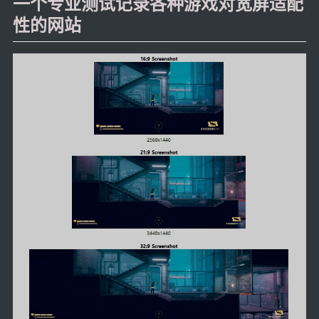
一个专业测试记录各种游戏对宽屏适配
LaTeX公式编辑器
性的网站
Mathlab教学
乐理学习
Web 技术教程
Greasemonkey学习
ffmpeg学习
VIP资源下载
字帖生成
全历史
发现中国
世界货币
土木类资源下载
找建筑 土木资源