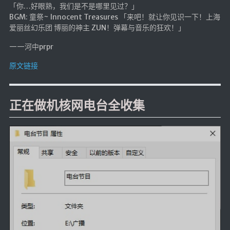
「你…好眼熟，我们是不是哪里见过？」
航拍全景
BGM: 童祭~ Innocent Treasures 「来吧！就让你见识一下！上海
暗网导航
爱丽丝幻乐团 博丽的神主 ZUN！弹幕与音乐的狂欢！」
——河中prpr
简易代理
原文链接
网页代理
网页代理备用
Google访问助手
正在做机核网电台全收集
🎬在线影视
影视导航
星视界
影视无广告
在线影视备用
在线影视 备用1
在线影视 备用2