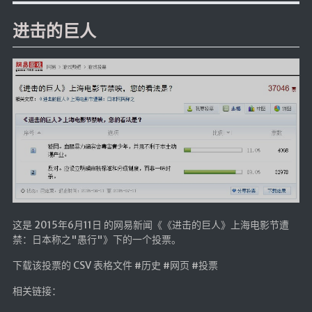
红白机
进击的巨人
红白机资源
dos游戏
在线狼人杀
飞船对接模拟
特效地址
引导页
背景动画
文字变换特效
这是 2015年6月11日 的网易新闻《《进击的巨人》上海电影节遭
Floatingheart
禁：日本称之"愚行"》下的一个投票。
树境
下载该投票的 CSV 表格文件 #历史 #网页 #投票
过山车
相关链接：
夜景