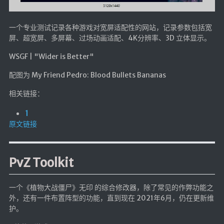
🔨工具
帮你百度
一个专业测试记录各种游戏对宽屏适配性的网站，记录参数包括宽
屏、超宽屏、多屏幕、过场动画适配、4K分辨率、3D 立体显示。
手写文件生成
WSGF | "Wider is Better"
文件传输
文件传输 自建
配图为 My Friend Pedro: Blood Bullets Bananas
文库下载
相关链接：
九宫格照片生成
1
图片加水印
原文链接
图片转字符
查重软件
PvZ Toolkit
Aria2
个人网盘
一个《植物大战僵尸》无印 的综合修改器，除了常见的作弊功能之
外，还有一件布置阵型的功能，直到现在 2021年6月，仍在更新维
Cloudreve
护。
家庭网盘