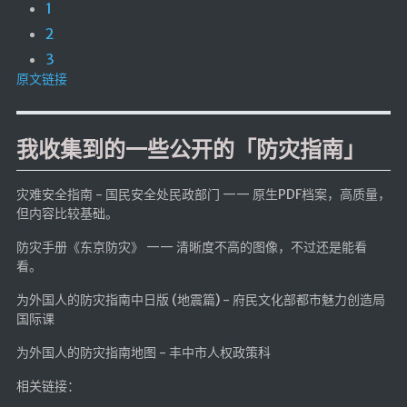
1
海洋
2
动画线分形
3
背景连线动画
原文链接
蜂巢背景特效
电流变形效果
我收集到的一些公开的「防灾指南」
夜色折现效果
灾难安全指南 - 国民安全处民政部门 —— 原生PDF档案，高质量，
🚩合集
但内容比较基础。
技术
防灾手册《东京防灾》 —— 清晰度不高的图像，不过还是能看
看。
文章
⌛时光轴
为外国人的防灾指南中日版 (地震篇) - 府民文化部都市魅力创造局
国际课
🎅登录
为外国人的防灾指南地图 - 丰中市人权政策科
隐私政策
相关链接：