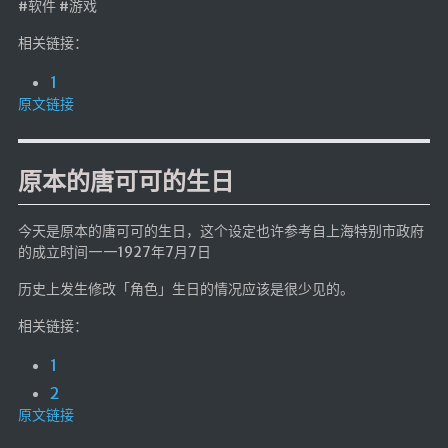
#软件 #游戏
Google硬盘
相关链接：
主站网页探针
1
副站网页探针
原文链接
高阶工具
软件下载安装
原本的唐可可的生日
百度网盘解析
百度解析_备用
今天是原本的唐可可的生日，这个设定也许参考自上海特别市政府
的成立时间——1927年7月7日
文字重排
历史上发生修改「角色」生日的情况应该是很少见的。
id查手机号
相关链接：
注册接码
临时邮箱
1
临时Gmail
2
原文链接
🎮小游戏