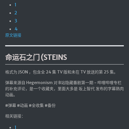
仓库
1
2
音乐解析 半成品
3
低价开会员
4
原文链接
命运石之门 (STEINS
格式为 JSON ，包含全 24 集 TV 版和未在 TV 放送的第 25 集。
弹幕来源自 Hegemonism 对 B站隐藏番剧第一期 - 哔哩哔哩专栏
的补充评论，是一个收藏夹，里面大多是 坂上智代 发布的字幕熟肉
动画。
#弹幕 #动画 #全收集 #备份
相关链接：
1