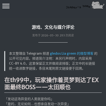
游戏、文化与媒介评论
发布于 2026-05-30 293 次阅读
本文整理自 Telegram 频道
gledos Lia green 的微型博客
的
💻在线桌面
公开可见内容。频道简介注明：未另行声明时，内容采用
CC-BY 4.0。这里保留正文并做阅读排版；正文中的长链接
bing壁纸
统一收进数字链接，条目末尾附原文链接便于回溯。
🔥排行榜
在th99中，玩家操作着灵梦到达了EX
导航站
面最终BOSS——太田顺也
综合导航
合集网
「发动这场异变的人类就是你吗」
鱼塘热榜
「是的，无论如何…也想亲自发动一次异变」