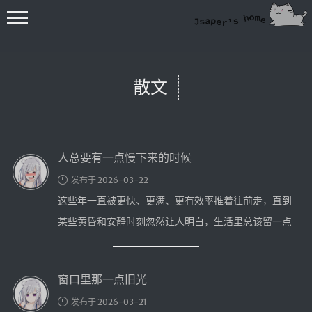
散文
人总要有一点慢下来的时候
💻在线桌面
发布于 2026-03-22
bing壁纸
这些年一直被更快、更满、更有效率推着往前走，直到
🔥排行榜
某些黄昏和安静时刻忽然让人明白，生活里总该留一点
导航站
慢下来的余地。
综合导航
合集网
窗口里那一点旧光
鱼塘热榜
发布于 2026-03-21