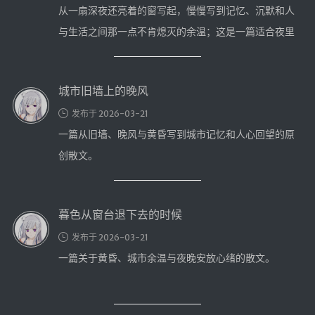
航拍全景
从一扇深夜还亮着的窗写起，慢慢写到记忆、沉默和人
暗网导航
与生活之间那一点不肯熄灭的余温；这是一篇适合夜里
慢慢读完的散文。
简易代理
城市旧墙上的晚风
网页代理
网页代理备用
发布于 2026-03-21
一篇从旧墙、晚风与黄昏写到城市记忆和人心回望的原
Google访问助手
创散文。
🎬在线影视
影视导航
暮色从窗台退下去的时候
星视界
发布于 2026-03-21
影视无广告
一篇关于黄昏、城市余温与夜晚安放心绪的散文。
在线影视备用
在线影视 备用1
在线影视 备用2