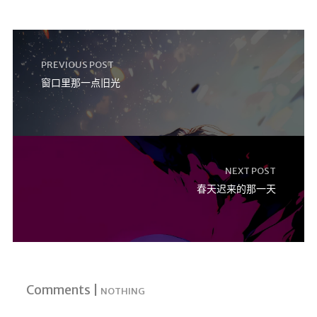
🔨工具
帮你百度
手写文件生成
PREVIOUS POST
文件传输
窗口里那一点旧光
文件传输 自建
文库下载
九宫格照片生成
图片加水印
NEXT POST
春天迟来的那一天
图片转字符
查重软件
Aria2
个人网盘
Cloudreve
Comments |
NOTHING
家庭网盘