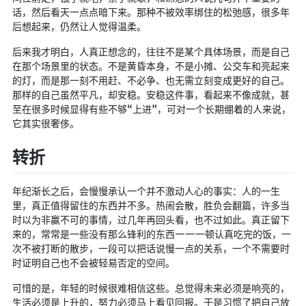
话，然后看天一点点暗下来。那种不被效率绑住的松弛感，很多年
英美日韩剧
后想起来，仍然让人觉得温柔。
在线影视新增
后来我才明白，人真正想念的，往往不是某个具体场景，而是自己
导航站
在那个场景里的状态。不是黄昏本身，不是小摊、公交车和亮起来
的灯，而是那一刻不用赶、不必争、也无需立刻变成更好的自己。
在线影视(失效)
那样的自己虽然平凡，却安稳。安稳这件事，看起来不像成就，甚
电影下载
至在很多时候显得有些不够“上进”，可对一个长期绷着的人来说，
它其实很奢侈。
视频教程
直播聚合
转折
📺在线电视
年纪渐长之后，会慢慢承认一个并不激动人心的事实：人的一生
视频解析
里，真正值得留住的东西并不多。热闹会散，胜负会翻篇，许多当
盒子软件
时以为非赢不可的事情，过几年再回头看，也不过如此。真正留下
来的，常常是一些没有那么锋利的东西——一顿认真吃完的饭，一
盒子软件国内下载
次不被打断的散步，一段可以把话说慢一点的关系，一个不需要时
软件接口
时证明自己也不会被轻易否定的空间。
可惜的是，年轻的时候很难相信这些。总觉得未来必须是响亮的，
🎵音乐播放
生活必须是上升的，努力必须马上看见回报。于是习惯了把自己放
器