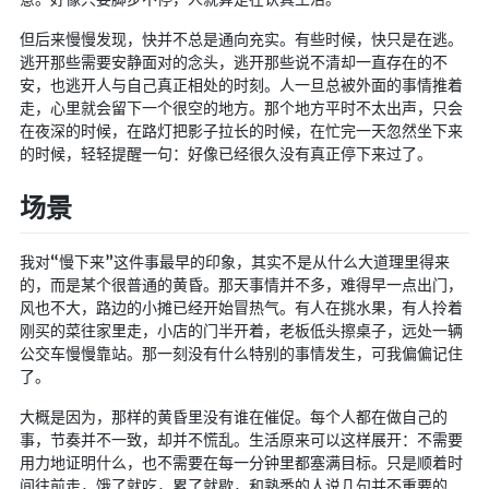
航拍全景
但后来慢慢发现，快并不总是通向充实。有些时候，快只是在逃。
暗网导航
逃开那些需要安静面对的念头，逃开那些说不清却一直存在的不
安，也逃开人与自己真正相处的时刻。人一旦总被外面的事情推着
简易代理
走，心里就会留下一个很空的地方。那个地方平时不太出声，只会
在夜深的时候，在路灯把影子拉长的时候，在忙完一天忽然坐下来
网页代理
的时候，轻轻提醒一句：好像已经很久没有真正停下来过了。
网页代理备用
场景
Google访问助手
我对“慢下来”这件事最早的印象，其实不是从什么大道理里得来
🎬在线影视
的，而是某个很普通的黄昏。那天事情并不多，难得早一点出门，
影视导航
风也不大，路边的小摊已经开始冒热气。有人在挑水果，有人拎着
刚买的菜往家里走，小店的门半开着，老板低头擦桌子，远处一辆
星视界
公交车慢慢靠站。那一刻没有什么特别的事情发生，可我偏偏记住
影视无广告
了。
在线影视备用
大概是因为，那样的黄昏里没有谁在催促。每个人都在做自己的
事，节奏并不一致，却并不慌乱。生活原来可以这样展开：不需要
在线影视 备用1
用力地证明什么，也不需要在每一分钟里都塞满目标。只是顺着时
在线影视 备用2
间往前走，饿了就吃，累了就歇，和熟悉的人说几句并不重要的