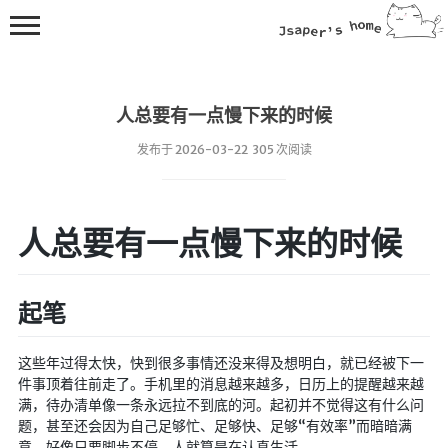
人总要有一点慢下来的时候
发布于 2026-03-22 305 次阅读
💻在线桌面
人总要有一点慢下来的时候
bing壁纸
🔥排行榜
起笔
导航站
这些年过得太快，快到很多事情还没来得及想明白，就已经被下一
综合导航
件事顶着往前走了。手机里的消息越来越多，日历上的提醒越来越
合集网
满，待办清单像一条永远拉不到底的河。起初并不觉得这有什么问
题，甚至还会因为自己足够忙、足够快、足够“有效率”而暗暗满
鱼塘热榜
意。好像只要脚步不停，人就算是在认真生活。