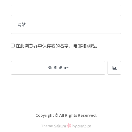
红白机
红白机资源
dos游戏
在线狼人杀
在此浏览器中保存我的名字、电邮和网站。
飞船对接模拟
特效地址
引导页
背景动画
文字变换特效
Floatingheart
树境
Copyright © All Rights Reserved.
过山车
Theme
Sakura
by
Mashiro
夜景