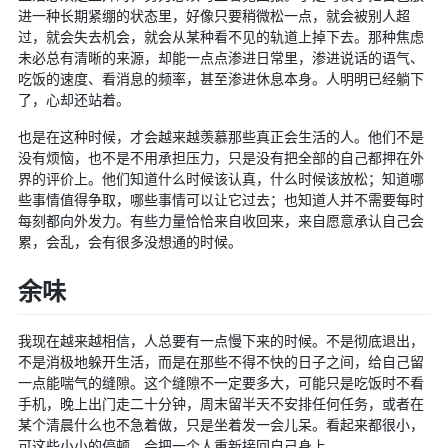
进一种长期紧绷的状态里，好像只要稍微松一点，就会被别人超
随便听听
过，就会失去机会，就会从某种看不见的轨道上掉下去。那种焦虑
未必总有清晰的来源，却能一点点渗进日常里，渗进说话的语气、
音乐下载
吃饭的速度、看消息的频率，甚至渗进休息本身。人明明已经躺下
了，心却还站着。
音乐下载2
音乐播放下载
也是在这种时候，才会越来越羡慕那些真正会生活的人。他们不是
没有烦恼，也不是不用承担压力，只是没有把全部的自己都押在外
音乐下载备用一
界的评价上。他们知道什么时候该认真，什么时候该放松；知道哪
音乐下载备用二
些事情值得争取，哪些事情可以让它过去；也知道人并不需要每时
每刻都向外发力。有些力量恰恰来自收回来，来自愿意承认自己会
音乐下载备用三
累，会乱，会有很多没想通的时候。
无损音乐下载
余味
mv下载
Beats Per Minute
我现在越来越相信，人总要有一点慢下来的时候。不是彻底退出，
不是消极地躲开生活，而是在那些不得不快的日子之间，给自己留
📕学习
一点能喘气的缝隙。这个缝隙不一定要多大，可能只是吃饭时不看
手机，晚上出门走二十分钟，周末留半天不安排任何任务，或者在
知乎付费文章
某个清晨什么也不急着做，只是坐着发一会儿呆。看起来都很小，
Markdown学习
可这些小小的停顿，会把一个人重新接回自己身上。