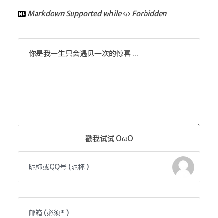
Google硬盘
Markdown Supported while
Forbidden
主站网页探针
副站网页探针
你是我一生只会遇见一次的惊喜 ...
高阶工具
软件下载安装
百度网盘解析
百度解析_备用
文字重排
戳我试试 OωO
id查手机号
注册接码
临时邮箱
临时Gmail
🎮小游戏