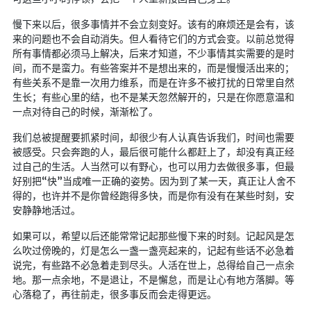
LaTeX公式编辑器
慢下来以后，很多事情并不会立刻变好。该有的麻烦还是会有，该
来的问题也不会自动消失。但人看待它们的方式会变。以前总觉得
Mathlab教学
所有事情都必须马上解决，后来才知道，不少事情其实需要的是时
乐理学习
间，而不是蛮力。有些答案并不是想出来的，而是慢慢活出来的；
有些关系不是靠一次用力维系，而是在许多不被打扰的日常里自然
Web 技术教程
生长；有些心里的结，也不是某天忽然解开的，只是在你愿意温和
Greasemonkey学习
一点对待自己的时候，渐渐松了。
ffmpeg学习
我们总被提醒要抓紧时间，却很少有人认真告诉我们，时间也需要
VIP资源下载
被感受。只会奔跑的人，最后很可能什么都赶上了，却没有真正经
过自己的生活。人当然可以有野心，也可以用力去做很多事，但最
字帖生成
好别把“快”当成唯一正确的姿势。因为到了某一天，真正让人舍不
得的，也许并不是你曾经跑得多快，而是你有没有在某些时刻，安
全历史
安静静地活过。
发现中国
如果可以，希望以后还能常常记起那些慢下来的时刻。记起风是怎
世界货币
么吹过傍晚的，灯是怎么一盏一盏亮起来的，记起有些话不必急着
土木类资源下载
说完，有些路不必急着走到尽头。人活在世上，总得给自己一点余
地。那一点余地，不是退让，不是懈怠，而是让心有地方落脚。等
找建筑 土木资源
心落稳了，再往前走，很多事反而会走得更远。