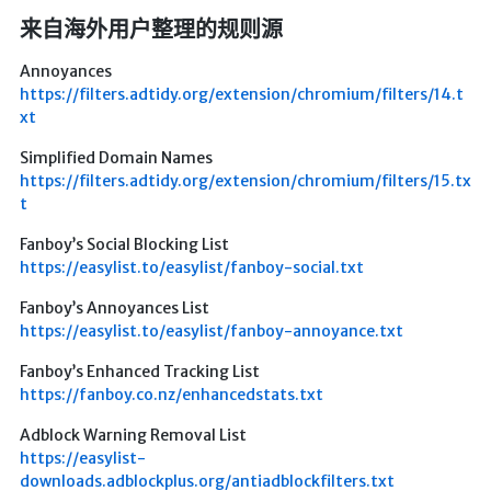
海洋
来自海外用户整理的规则源
动画线分形
Annoyances
背景连线动画
https://filters.adtidy.org/extension/chromium/filters/14.t
xt
蜂巢背景特效
Simplified Domain Names
电流变形效果
https://filters.adtidy.org/extension/chromium/filters/15.tx
夜色折现效果
t
Fanboy’s Social Blocking List
🚩合集
https://easylist.to/easylist/fanboy-social.txt
技术
Fanboy’s Annoyances List
文章
https://easylist.to/easylist/fanboy-annoyance.txt
⌛时光轴
Fanboy’s Enhanced Tracking List
https://fanboy.co.nz/enhancedstats.txt
🎅登录
Adblock Warning Removal List
隐私政策
https://easylist-
downloads.adblockplus.org/antiadblockfilters.txt