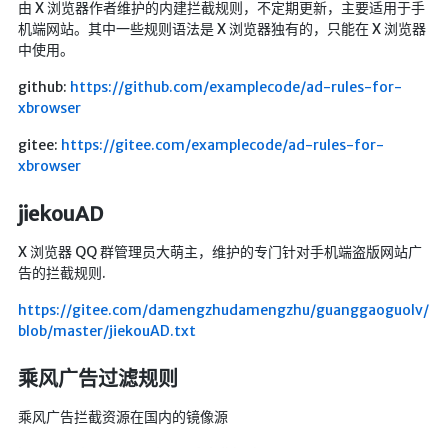
由 X 浏览器作者维护的内建拦截规则，不定期更新，主要适用于手
英美日韩剧
机端网站。其中一些规则语法是 X 浏览器独有的，只能在 X 浏览器
中使用。
在线影视新增
github:
https://github.com/examplecode/ad-rules-for-
导航站
xbrowser
在线影视(失效)
gitee:
https://gitee.com/examplecode/ad-rules-for-
电影下载
xbrowser
视频教程
jiekouAD
直播聚合
📺在线电视
X 浏览器 QQ 群管理员大萌主，维护的专门针对手机端盗版网站广
告的拦截规则.
视频解析
https://gitee.com/damengzhudamengzhu/guanggaoguolv/
盒子软件
blob/master/jiekouAD.txt
盒子软件国内下载
乘风广告过滤规则
软件接口
乘风广告拦截资源在国内的镜像源
🎵音乐播放
器