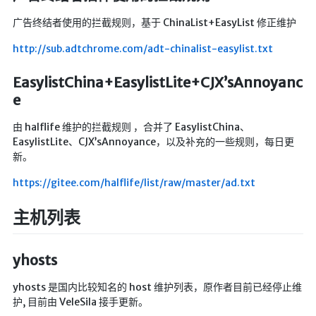
LaTeX公式编辑器
广告终结者使用的拦截规则，基于 ChinaList+EasyList 修正维护
Mathlab教学
http://sub.adtchrome.com/adt-chinalist-easylist.txt
乐理学习
EasylistChina+EasylistLite+CJX’sAnnoyanc
Web 技术教程
e
Greasemonkey学习
由 halflife 维护的拦截规则 ，合并了 EasylistChina、
ffmpeg学习
EasylistLite、CJX’sAnnoyance，以及补充的一些规则，每日更
VIP资源下载
新。
字帖生成
https://gitee.com/halflife/list/raw/master/ad.txt
全历史
主机列表
发现中国
世界货币
yhosts
土木类资源下载
yhosts 是国内比较知名的 host 维护列表，原作者目前已经停止维
找建筑 土木资源
护, 目前由 VeleSila 接手更新。