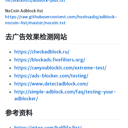
ter/blacklists/adblock-plus.txt
NoCoin Adblock list
https://raw.githubusercontent.com/hoshsadiq/adblock-
nocoin-list/master/nocoin.txt
去广告效果检测网站
https://checkadblock.ru/
https://blockads.fivefilters.org/
https://canyoublockit.com/extreme-test/
https://ads-blocker.com/testing/
https://www.detectadblock.com/
http://simple-adblock.com/faq/testing-your-
adblocker/
参考资料
https://gitee.com/halflife/list/