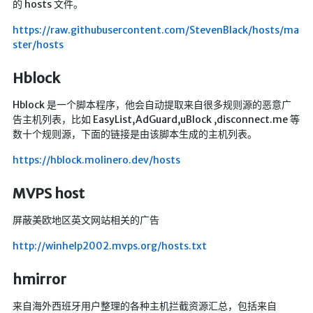
的 hosts 文件。
Google硬盘
https://raw.githubusercontent.com/StevenBlack/hosts/ma
主站网页探针
ster/hosts
副站网页探针
Hblock
高阶工具
Hblock 是一个脚本程序，他会自动提取来自很多规则源的恶意广
软件下载安装
告主机列表，比如 EasyList,AdGuard,uBlock ,disconnect.me 等
数十个规则源，下面的链接是由该脚本生成的主机列表。
百度网盘解析
https://hblock.molinero.dev/hosts
百度解析_备用
文字重排
MVPS host
id查手机号
屏蔽美欧地区英文网站相关的广告
注册接码
http://winhelp2002.mvps.org/hosts.txt
临时邮箱
临时Gmail
hmirror
🎮小游戏
来自海外西班牙用户整理的各种主机拦截资源汇总，包括来自