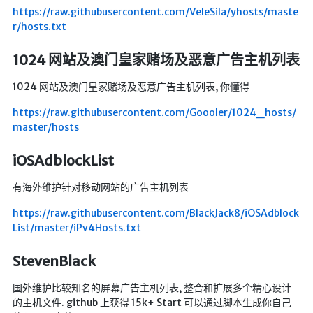
🔨工具
https://raw.githubusercontent.com/VeleSila/yhosts/maste
r/hosts.txt
帮你百度
手写文件生成
1024 网站及澳门皇家赌场及恶意广告主机列表
文件传输
1024 网站及澳门皇家赌场及恶意广告主机列表, 你懂得
文件传输 自建
https://raw.githubusercontent.com/Goooler/1024_hosts/
文库下载
master/hosts
九宫格照片生成
iOSAdblockList
图片加水印
有海外维护针对移动网站的广告主机列表
图片转字符
查重软件
https://raw.githubusercontent.com/BlackJack8/iOSAdblock
List/master/iPv4Hosts.txt
Aria2
个人网盘
StevenBlack
Cloudreve
国外维护比较知名的屏幕广告主机列表, 整合和扩展多个精心设计
家庭网盘
的主机文件. github 上获得 15k+ Start 可以通过脚本生成你自己