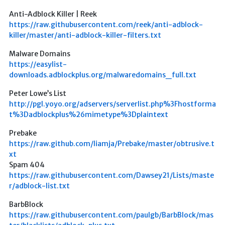
仓库
Anti-Adblock Killer | Reek
https://raw.githubusercontent.com/reek/anti-adblock-
音乐解析 半成品
killer/master/anti-adblock-killer-filters.txt
低价开会员
Malware Domains
https://easylist-
downloads.adblockplus.org/malwaredomains_full.txt
Peter Lowe’s List
http://pgl.yoyo.org/adservers/serverlist.php%3Fhostforma
t%3Dadblockplus%26mimetype%3Dplaintext
Prebake
https://raw.github.com/liamja/Prebake/master/obtrusive.t
xt
Spam 404
https://raw.githubusercontent.com/Dawsey21/Lists/maste
r/adblock-list.txt
BarbBlock
https://raw.githubusercontent.com/paulgb/BarbBlock/mas