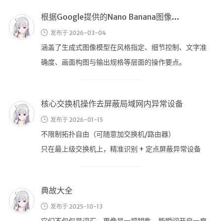
Google访问助手
核心交换机操作去屏蔽局域网内异常设备
🎬在线影视
发布于 2026-01-15
不限制拓扑自由（可随意加交换机/路由器）
影视导航
只在最上级交换机上，精准识别 + 定点屏蔽异常设备
星视界
最终消除丢包
影视无广告
在线影视备用
典故大全
在线影视 备用1
发布于 2025-10-13
在线影视 备用2
它们不仅仅是词汇，更像是一把钥匙，能瞬间开启一扇
英美日韩剧
通往古老神话、传奇历史或经典文学的大门。这些词
在线影视新增
语，我们称之为“典故”（Allusion）
导航站
BadUsb实验说明
在线影视(失效)
发布于 2025-06-19
电影下载
一个模拟U盘的键盘设备
视频教程