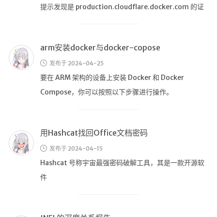
Compose，你可以按照以下步骤进行操作。
VIP资源下载
字帖生成
用Hashcat找回Office文档密码
全历史
发布于 2024-04-15
发现中国
Hashcat 号称宇宙最强密码破解工具，其是一款开源软
世界货币
件
土木类资源下载
找建筑 土木资源
INFJ 的深度关系报告
🔨工具
发布于 2023-07-24
帮你百度
提倡者（INFJ）是 16 种人格中最复杂的类型之一，有时
手写文件生成
对他们的伴侣来说完全是一个谜。
文件传输
文件传输 自建
甲骨文Oracle手动重装系统（通过同域另一台机器dd引导卷）
文库下载