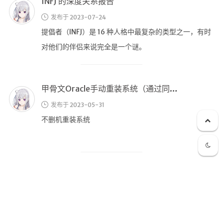
九宫格照片生成
发布于 2023-05-31
不删机重装系统
图片加水印
图片转字符
查重软件
Aria2
俄罗斯破解网站收录大全
个人网盘
发布于 2023-05-16
Cloudreve
都2023了，还不知道去哪找adobe 破解的过来
家庭网盘
Google硬盘
主站网页探针
离显卡功耗实标还有多远？峰值功耗与电源关系终结篇
副站网页探针
发布于 2023-03-05
高阶工具
“大瓦数的电源是不是更费电？”
软件下载安装
“95W的CPU为什么能跑210W？”