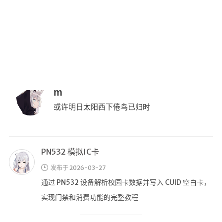
或许明日太阳西下倦鸟已归时
💻在线桌面
bing壁纸
🔥排行榜
PN532 模拟IC卡
导航站
发布于 2026-03-27
综合导航
通过 PN532 设备解析校园卡数据并写入 CUID 空白卡，
合集网
实现门禁和消费功能的完整教程
鱼塘热榜
航拍全景
根据Google提供的Nano Banana图像生成技巧绘制的范例
暗网导航
发布于 2026-03-04
简易代理
涵盖了生成式图像模型在风格指定、细节控制、文字准
确度、画面构图与输出规格等层面的操作要点。
网页代理
网页代理备用