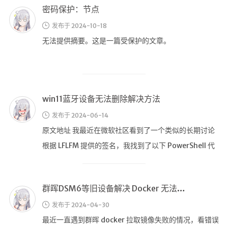
win11蓝牙设备无法删除解决方法
音乐下载备用二
发布于 2024-06-14
音乐下载备用三
原文地址 我最近在微软社区看到了一个类似的长期讨论
无损音乐下载
根据 LFLFM 提供的签名，我找到了以下 PowerShell 代
mv下载
码，它可以 …
Beats Per Minute
群晖DSM6等旧设备解决 Docker 无法下载镜像、Let’s Encrypt新证书ISRG Root X1未被信任的问题
📕学习
发布于 2024-04-30
知乎付费文章
最近一直遇到群晖 docker 拉取镜像失败的情况，看错误
Markdown学习
提示发现是 production.cloudflare.docker.com 的证
LaTeX公式编辑器
书过期
Mathlab教学
乐理学习
arm安装docker与docker-copose
Web 技术教程
发布于 2024-04-25
Greasemonkey学习
要在 ARM 架构的设备上安装 Docker 和 Docker
ffmpeg学习