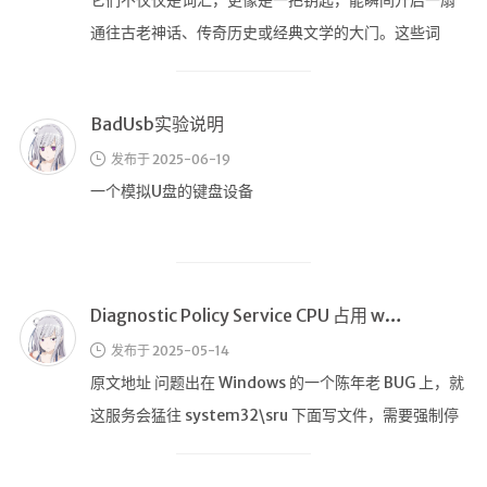
直播聚合
📺在线电视
视频解析
Diagnostic Policy Service CPU 占用 windows 11
盒子软件
发布于 2025-05-14
盒子软件国内下载
原文地址 问题出在 Windows 的一个陈年老 BUG 上，就
软件接口
这服务会猛往 system32\sru 下面写文件，需要强制停
止服 …
🎵音乐播放
器
密码保护：节点
随便听听
发布于 2024-10-18
音乐下载
无法提供摘要。这是一篇受保护的文章。
音乐下载2
音乐播放下载
音乐下载备用一