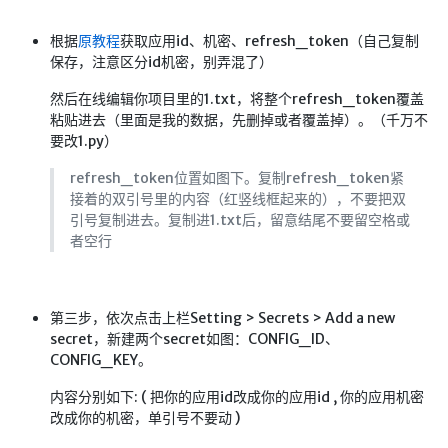
🔨工具
根据
原教程
获取应用id、机密、refresh_token（自己复制
帮你百度
保存，注意区分id机密，别弄混了）
手写文件生成
然后在线编辑你项目里的1.txt，将整个refresh_token覆盖
文件传输
粘贴进去（里面是我的数据，先删掉或者覆盖掉）。（千万不
要改1.py）
文件传输 自建
文库下载
refresh_token位置如图下。复制refresh_token紧
接着的双引号里的内容（红竖线框起来的），不要把双
九宫格照片生成
引号复制进去。复制进1.txt后，留意结尾不要留空格或
者空行
图片加水印
图片转字符
查重软件
第三步，依次点击上栏Setting > Secrets > Add a new
Aria2
secret，新建两个secret如图：CONFIG_ID、
CONFIG_KEY。
个人网盘
内容分别如下: ( 把你的应用id改成你的应用id , 你的应用机密
Cloudreve
改成你的机密，单引号不要动 )
家庭网盘