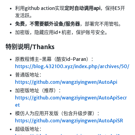
英美日韩剧
利用github action实现
定时自动调用api
，保持E5开
发活跃。
在线影视新增
免费，不需要额外设备/服务器
，部署完不用管啦。
导航站
加密版，隐藏应用id+机密，保护账号安全。
在线影视(失效)
特别说明/Thanks
电影下载
视频教程
原教程博主-黑幕（酷安id-Paran）：
直播聚合
https://blog.432100.xyz/index.php/archives/50/
普通版地址：
📺在线电视
https://github.com/wangziyingwen/AutoApi
视频解析
加密版地址（推荐）：
盒子软件
https://github.com/wangziyingwen/AutoApiSecr
盒子软件国内下载
et
模仿人为应用开发版（包含升级步骤）：
软件接口
https://github.com/wangziyingwen/AutoApiSR
🎵音乐播放
超级版地址：
器