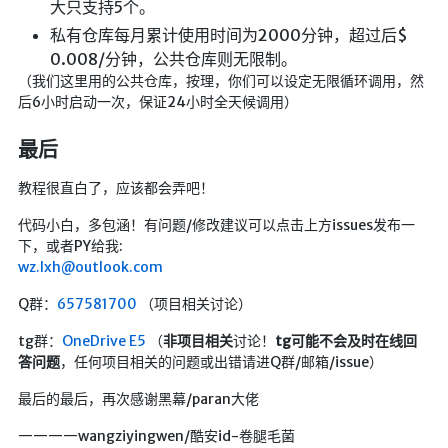
大只支持5个。
私有仓库每月累计使用时间为2000分钟，超过后$
0.008/分钟，公共仓库则无限制。
（我们这里用的公共仓库，按理，你们可以设定无限循环调用，然
后6小时启动一次，保证24小时全天候调用）
最后
教程很直白了，应该都会弄吧！
代码小白，多包涵！有问题/修改建议可以点击上方issues发布一
下，或者PY给我:
wz.lxh@outlook.com
Q群：
657581700
（项目相关讨论）
tg群：
OneDrive E5
（
非项目相关
讨论！
tg可能不会及时在线回
答问题
，任何项目相关的问题或出错请进Q群/邮箱/issue）
最后的最后，再次感谢黑幕/paran大佬
————wangziyingwen/酷安id-卷腿毛菌