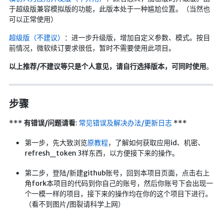
于超级版兼容模拟版的功能，此版本处于一种尴尬位置。（当然也
LaTeX公式编辑器
可以正常使用）
Mathlab教学
超级版（不建议）
：进一步升级版，增加自定义参数、模式。按目
乐理学习
前情况，微软续订要求很低，暂时不需要使用此项目。
Web 技术教程
以上推荐/不建议等只是个人意见，请自行选择版本，可同时使用
。
Greasemonkey学习
ffmpeg学习
步骤
VIP资源下载
***
有错误/问题请看
:
常见错误及解决办法/更新日志
***
字帖生成
全历史
第一步，先大致浏览
原教程
，了解如何获取应用id、机密、
refresh_token 3样东西，以方便接下来的操作。
发现中国
世界货币
第二步，登陆/新建github账号，回到本项目页面，点击右上
角fork本项目的代码到你自己的账号，然后你账号下会出现一
土木类资源下载
个一模一样的项目，接下来的操作均在你的这个项目下进行。
找建筑 土木资源
（看不到图片/图裂请科学上网）