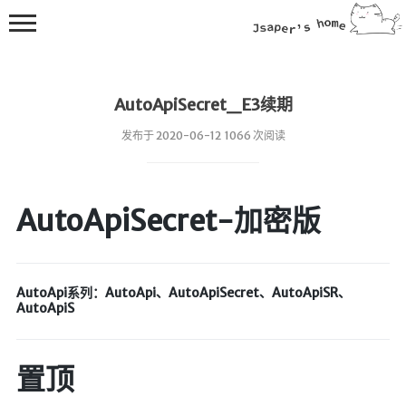
AutoApiSecret_E3续期
发布于 2020-06-12 1066 次阅读
💻在线桌面
AutoApiSecret-加密版
bing壁纸
🔥排行榜
AutoApi系列：AutoApi、AutoApiSecret、AutoApiSR、
导航站
AutoApiS
综合导航
合集网
置顶
鱼塘热榜