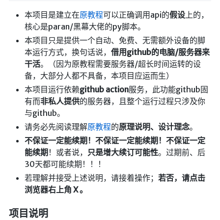
航拍全景
本项目是建立在
原教程
可以正确调用api的
假设
上的，
暗网导航
核心是paran/黑幕大佬的py脚本。
本项目只是提供一个自动、免费、无需额外设备的脚
简易代理
本运行方式，换句话说，
借用github的电脑/服务器来
干活
。（因为原教程需要服务器/超长时间运转的设
网页代理
备，大部分人都不具备，本项目应运而生）
网页代理备用
本项目运行依赖
github action
服务，此功能github固
Google访问助手
有而
非私人提供
的服务器，且整个运行过程只涉及你
与github。
🎬在线影视
请务必先阅读理解
原教程
的
原理说明、设计理念
。
影视导航
不保证一定能续期！不保证一定能续期！不保证一定
能续期
！或者说，
只是增大续订可能性
。过期前、后
星视界
30天都可能续期！！！
影视无广告
若理解并接受上述说明，请接着操作；
若否，请点击
在线影视备用
浏览器右上角 X 。
在线影视 备用1
项目说明
在线影视 备用2