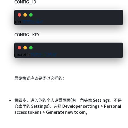
CONFIG_ID
Google硬盘
主站网页探针
id=r
'
你的应用id
'
副站网页探针
CONFIG_KEY
高阶工具
软件下载安装
secret=r
'
你的应用机密
'
百度网盘解析
百度解析_备用
文字重排
最终格式应该是类似这样的：
id查手机号
注册接码
第四步，进入你的个人设置页面(右上角头像 Settings，不是
临时邮箱
仓库里的 Settings)，选择 Developer settings > Personal
临时Gmail
access tokens > Generate new token,
🎮小游戏