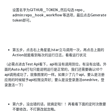
红白机
设置名字为GITHUB_TOKEN , 然后勾选 repo ,
admin:repo_hook , workflow 等选项，最后点击Generate
红白机资源
token即可。
dos游戏
在线狼人杀
飞船对接模拟
第五步，点击右上角星星/star立马调用一次，再点击上面的
特效地址
Action就能看到每次的运行日志，看看运行状况
引导页
（必需点进去Test Api看下，api有没有调用到位，有没有出错。外
背景动画
面的Auto Api打勾只能说明运行是正常的，我们还需要确认10个
api调用成功了，就像图里的一样。如果少了几个api，要么是注册
文字变换特效
应用的时候赋予api权限没弄好；要么是没登录激活onedrive，登
Floatingheart
录激活一下）
树境
过山车
第六步，没出错的话，就搞定啦！！再看看下面的定时次数要
夜景
不要修改，不打算改就忽略。