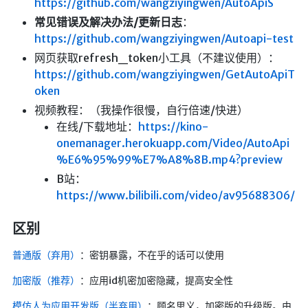
https://github.com/wangziyingwen/AutoApiS
常见错误及解决办法/更新日志
：
随便听听
https://github.com/wangziyingwen/Autoapi-test
音乐下载
网页获取refresh_token小工具（不建议使用）：
音乐下载2
https://github.com/wangziyingwen/GetAutoApiT
oken
音乐播放下载
视频教程：（我操作很慢，自行倍速/快进）
音乐下载备用一
在线/下载地址：
https://kino-
音乐下载备用二
onemanager.herokuapp.com/Video/AutoApi
音乐下载备用三
%E6%95%99%E7%A8%8B.mp4?preview
B站：
无损音乐下载
https://www.bilibili.com/video/av95688306/
mv下载
Beats Per Minute
区别
普通版（弃用）
：密钥暴露，不在乎的话可以使用
📕学习
加密版（推荐）
：应用id机密加密隐藏，提高安全性
知乎付费文章
Markdown学习
模仿人为应用开发版（半弃用）
：顾名思义，加密版的升级版。由