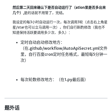
海洋
然后第二天回来确认下是否自动运行了（ation里是否多出来
几个）
,是的话就不用管了，完结。
动画线分形
背景连线动画
我设定的每3小时自动运行一次，每次调用3轮（点击右上角星
星/star也可以立马调用一次），你们自行斟酌修改（我也不
蜂巢背景特效
知道保持活跃要调用多少次、多久）：
电流变形效果
定时自动启动修改地方：
夜色折现效果
（在.github/workflow/AutoApiSecret.yml文件
里，自行百度cron定时任务格式，最短每5分钟一
🚩合集
次）
技术
文章
每次轮数修改地方：（在1.py最后面）
⌛时光轴
🎅登录
隐私政策
题外话