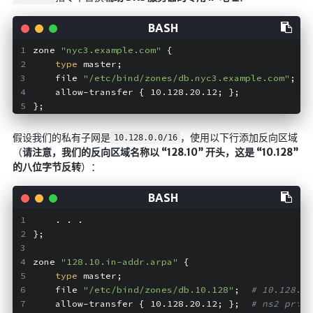
zone 
"nyc3.example.com"
 {
type
 master;
    file 
"/etc/bind/zones/db.nyc3.example.com"
; 
# 
    allow-transfer { 10.128.20.12; };           
# 
};
假设我们的私有子网是
，使用以下行添加反向区域
10.128.0.0/16
（
请注意，我们的反向区域名称以 “128.10” 开头，这是 “10.128”
的八位字节反转
）：
    . . .
};
zone 
"128.10.in-addr.arpa"
 {
type
 master;
    file 
"/etc/bind/zones/db.10.128"
;  
# 10.128.0.
    allow-transfer { 10.128.20.12; };  
# ns2 priva