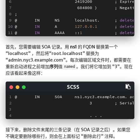
                        2419200         ; Expire
                         604800 )       ; Negative
;
@       IN      NS      localhost.      ; 
delete
 t
@       
IN
      A       
127.0
.0
.1
       ; 
delete
 t
@       
IN
      AAAA    ::
1
             ; 
delete
 t
首先，您需要编辑 SOA 记录。用
ns1
的 FQDN 替换第一个
“localhost” ，然后将“root.localhost” 替换为
“admin.nyc3.example.com”。每次编辑区域文件时，都需要在
重新启动进程之前增加
序列
值
。我们将它增加到 “3”。现在
named
应该看起来像这样：
@       IN      SOA     ns1.nyc3.example.com. admi
                              3         ; Serial
                              . . .
接下来，删除文件末尾的三条记录（在 SOA 记录之后）。如果您
不确定要删除哪些行，则会在上面标记 “删除此行” 注释。