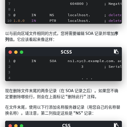
                         604800 )       ; Negative
;
@       IN      NS      localhost.      ; 
delete
 t
1.0
.0
IN
      PTR     localhost.      ; 
delete
 t
以与前向区域文件相同的方式，您将需要编辑 SOA 记录并增加
序
列
值。它应该看起来像这样：
@       IN      SOA     ns1.nyc3.example.com. admi
                              3         ; Serial
                              . . .
现在删除文件末尾的两条记录（在 SOA 记录之后）。如果您不确
定要删除哪些行，则会在上面标记 “删除此行” 注释。
在文件末尾，使用以下行添加名称服务器记录（用您自己的名称替
换名称）。请注意，第二列指定这些是 “NS” 记录：