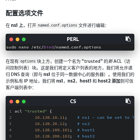
海洋
配置选项文件
动画线分形
在
ns1 上
，打开
文件进行编辑：
背景连线动画
named.conf.options
蜂巢背景特效
电流变形效果
sudo nano /etc/
bind
夜色折现效果
在现有
块上方，创建一个名为 “trusted” 的
新
ACL（访
options
问控制列表）块。这是我们将定义客户列表的地方，我们将允许递
🚩合集
归 DNS 查询（即与
ns1
位于同一数据中心的服务器）。使用我们的
示例私有 IP 地址，我们将
ns1
，
ns2
，
host1
和
host2 添加
到可信
技术
客户端列表中：
文章
⌛时光轴
acl 
"trusted"
 {
10.128
.10
.11
;    
# ns1 - can be set to loc
🎅登录
10.128
.20
.12
;    
# ns2
隐私政策
10.128
.100
.101
;  
# host1
10.128
.200
.102
;  
# host2