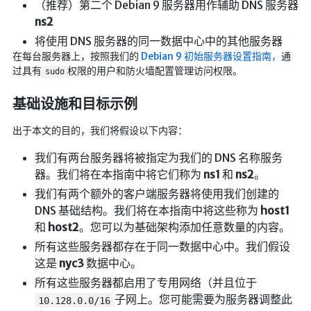
（推荐）第二个 Debian 9 服务器用作辅助 DNS 服务器
英美日韩剧
ns2
在线影视新增
将使用 DNS 服务器的同一数据中心中的其他服务器
在每台服务器上，按照我们的
Debian 9 初始服务器设置指南，
通
导航站
过具有
权限的用户和防火墙配置管理访问权限。
sudo
在线影视(失效)
基础设施和目标示例
电影下载
视频教程
出于本文的目的，我们将假设以下内容：
直播聚合
我们有两台服务器将被指定为我们的 DNS 名称服务
📺在线电视
器。我们将在本指南中将它们称为
ns1
和
ns2
。
我们有两个额外的客户端服务器将使用我们创建的
视频解析
DNS 基础结构。我们将在本指南中将这些称为
host1
盒子软件
和
host2
。您可以为基础架构添加任意数量的内容。
盒子软件国内下载
所有这些服务器都存在于同一数据中心中。我们假设
软件接口
这是
nyc3
数据中心。
所有这些服务器都启用了专用网络（并且位于
🎵音乐播放
子网上。您可能需要为服务器调整此
10.128.0.0/16
器