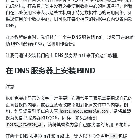
🔨工具
己的环境。在命名方案中没有必要使用数据中心的区域名称，但我
们在此处使用它来表示这些主机属于特定数据中心的专用网络。如
帮你百度
果您使用多个数据中心，则可以在每个相应的数据中心内设置内部
手写文件生成
DNS。
文件传输
在本教程结束时，我们将有一个主 DNS 服务器
ns1
，以及可选的辅
助 DNS 服务器
ns2
，它将用作备份。
文件传输 自建
文库下载
让我们通过安装我们的主 DNS 服务器 ns1 来开始这个教程。
九宫格照片生成
在 DNS 服务器上安装 BIND
图片加水印
图片转字符
注意
查重软件
以红色突出显示的文字非常重要！它通常用于表示需要用您自己的
设置替换的内容，或者应该修改或添加到配置文件中的内容。例
Aria2
如，如果您看到类似的内容
，请将其替
host1.nyc3.example.com
个人网盘
换为您自己服务器的 FQDN。同样，如果您看到
，请将其替换为您自己服务器的专用 IP 地址。
host1_private_IP
Cloudreve
家庭网盘
在两个 DNS 服务器
ns1
和
ns2 上
，键入以下命令更新
包缓
apt