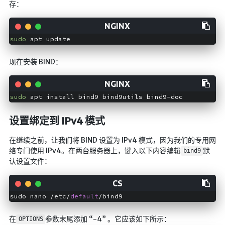
存：
Google硬盘
主站网页探针
sudo
副站网页探针
现在安装 BIND：
高阶工具
软件下载安装
sudo
百度网盘解析
百度解析_备用
设置绑定到 IPv4 模式
文字重排
在继续之前，让我们将 BIND 设置为 IPv4 模式，因为我们的专用网
id查手机号
络专门使用 IPv4。在两台服务器上，键入以下内容编辑
默
bind9
认设置文件：
注册接码
临时邮箱
sudo nano /etc/
default
临时Gmail
在
参数末尾添加 “-4” 。它应该如下所示：
🎮小游戏
OPTIONS