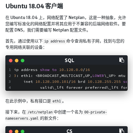
Ubuntu 18.04 客户端
在 Ubuntu 18.04 上，网络配置了 Netplan，这是一种抽象，允许
您编写标准化的网络配置并将其应用于不兼容的后端网络软件。要
配置 DNS，我们需要编写 Netplan 配置文件。
首先，通过使用以下
命令查询私有子网，找到与您的
ip address
专用网络关联的设备：
ip address 
show
to
10.128
.0
.0
/
16
3
: eth1: <BROADCAST,MULTICAST,UP,
LOWER
\_UP> mtu 
15
    inet 
10.128
.100
.101
/
16
 brd 
10.128
.255
.255
scop
           valid\_lft forever preferred\_lft forev
在此示例中，私有接口是
。
eth1
接下来，在
中创建一个名为
/etc/netplan
00-private-
的新文件：
nameservers.yaml