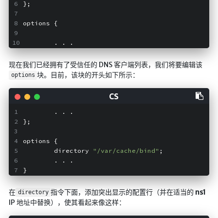
};
仓库
options {
音乐解析 半成品
低价开会员
        . . .
现在我们已经拥有了受信任的 DNS 客户端列表，我们将要编辑该
块。目前，该块的开头如下所示：
options
        . . .
};
options {
        directory 
"/var/cache/bind"
;
        . . .
}
在
指令下面，添加突出显示的配置行（并在适当的
ns1
directory
IP 地址中替换），使其看起来像这样：