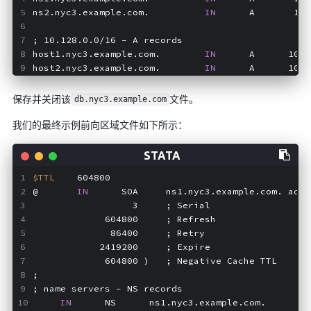
ns2.nyc3.example.com.          
IN
      A       10.
; 10.128.0.0/16 - A records
host1.nyc3.example.com.        
IN
      A      10.1
host2.nyc3.example.com.        
IN
      A      10.1
保存并关闭该
文件。
db.nyc3.example.com
我们的最终示例前向区域文件如下所示：
$TTL
    604800
@       
IN
      SOA     ns1.nyc3.example.com. admi
                  3     ; Serial
             604800     ; Refresh
              86400     ; Retry
            2419200     ; Expire
             604800 )   ; Negative Cache TTL
;
; name servers - NS records
IN
      NS      ns1.nyc3.example.com.