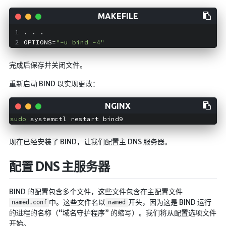
红白机
红白机资源
. . .
OPTIONS=
"-u bind -4"
dos游戏
在线狼人杀
完成后保存并关闭文件。
飞船对接模拟
重新启动 BIND 以实现更改：
特效地址
sudo
引导页
背景动画
现在已经安装了 BIND，让我们配置主 DNS 服务器。
文字变换特效
配置 DNS 主服务器
Floatingheart
树境
BIND 的配置包含多个文件，这些文件包含在主配置文件
中。这些文件名以
开头，因为这是 BIND 运行
过山车
named.conf
named
的进程的名称（“域名守护程序” 的缩写）。我们将从配置选项文件
夜景
开始。