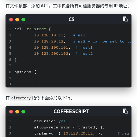
在文件顶部，添加 ACL，其中包含所有可信服务器的专用 IP 地址：
acl 
"trusted"
 {
10.128
.10
.11
;   
# ns1
10.128
.20
.12
;   
# ns2 - can be set to loca
10.128
.100
.101
;  
# host1
10.128
.200
.102
;  
# host2
};
options {
        . . .
在
指令下面添加以下行：
directory
        recursion 
yes
;
        allow-recursion { trusted; };
        listen-
on
 { 
10.128
.20
.12
; };      
# ns2 pr