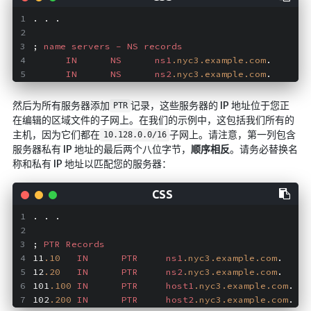
. . .
; 
name
servers
-
NS
records
IN
NS
ns1
.nyc3
.example
.com
.
IN
NS
ns2
.nyc3
.example
.com
.
然后为所有服务器添加
记录，这些服务器的 IP 地址位于您正
PTR
在编辑的区域文件的子网上。在我们的示例中，这包括我们所有的
主机，因为它们都在
子网上。请注意，第一列包含
10.128.0.0/16
服务器私有 IP 地址的最后两个八位字节，
顺序相反
。请务必替换名
称和私有 IP 地址以匹配您的服务器：
. . .
; 
PTR
Records
11
.10
IN
PTR
ns1
.nyc3
.example
.com
.    ;
12
.20
IN
PTR
ns2
.nyc3
.example
.com
.    ;
101
.100
IN
PTR
host1
.nyc3
.example
.com
.  ;
102
.200
IN
PTR
host2
.nyc3
.example
.com
.  ;