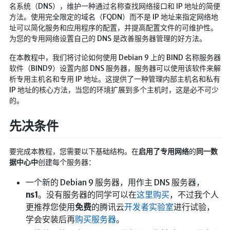
名系统（DNS），维护一种通过名称查找网络接口和 IP 地址的简便
航拍全景
方法。使用完全限定的域名（FQDN）而不是 IP 地址来指定网络地
暗网导航
址可以简化服务和应用程序的配置，并提高配置文件的可维护性。
为您的专用网络设置自己的 DNS 是改善服务器管理的好方法。
简易代理
在本教程中，我们将讨论如何使用 Debian 9 上的 BIND 名称服务器
网页代理
软件（BIND9）设置内部 DNS 服务器，服务器可以使用该软件来解
析专用主机名和专用 IP 地址。这提供了一种管理内部主机名和私有
网页代理备用
IP 地址的核心方法，当您的环境扩展到多个主机时，这是必不可少
Google访问助手
的。
先决条件
🎬在线影视
影视导航
要完成本教程，您需要以下基础结构。在
启用了专用网络
的
同一数
星视界
据中心中
创建每个服务器：
影视无广告
一个新的 Debian 9 服务器，用作主 DNS 服务器，
在线影视备用
ns1
。没有服务器的同学可以在
这里购买
，不过我个人
更推荐您使用
免费
的腾讯云
开发者实验室
进行试验，
在线影视 备用1
学会安装后再
购买服务器
。
在线影视 备用2