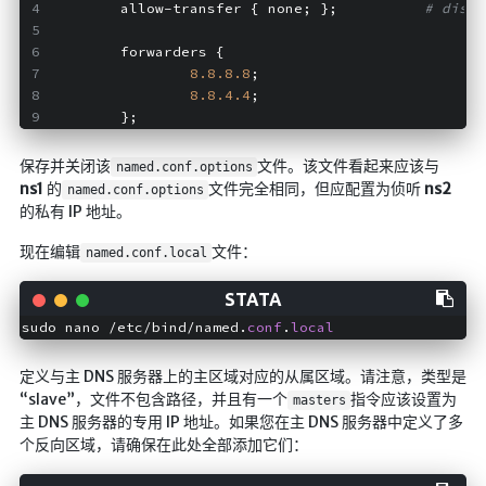
        allow-transfer { none; };          
# disab
        forwarders {
8.8
.8
.8
;
8.8
.4
.4
;
        };
保存并关闭该
文件。该文件看起来应该与
named.conf.options
ns1
的
文件完全相同，但应配置为侦听
ns2
named.conf.options
的私有 IP 地址。
现在编辑
文件：
named.conf.local
sudo nano /etc/bind/named.
conf
.
local
定义与主 DNS 服务器上的主区域对应的从属区域。请注意，类型是
“slave”，文件不包含路径，并且有一个
指令应该设置为
masters
主 DNS 服务器的专用 IP 地址。如果您在主 DNS 服务器中定义了多
个反向区域，请确保在此处全部添加它们：