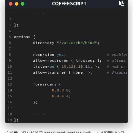
        . . .
};
options {
        directory 
"/var/cache/bind"
;
        recursion 
yes
;                 
# enables r
        allow-recursion { trusted; };  
# allows re
        listen-
on
 { 
10.128
.10
.11
; };   
# ns1 priva
        allow-transfer { none; };      
# disable z
        forwarders {
8.8
.8
.8
;
8.8
.4
.4
;
        };
        . . .
};