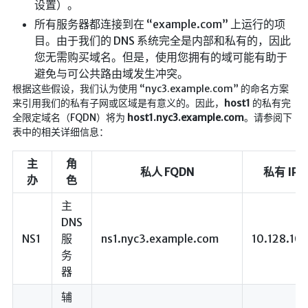
设置）。
所有服务器都连接到在 “example.com” 上运行的项
随便听听
目。由于我们的 DNS 系统完全是内部和私有的，因此
音乐下载
您无需购买域名。但是，使用您拥有的域可能有助于
音乐下载2
避免与可公共路由域发生冲突。
根据这些假设，我们认为使用 “nyc3.example.com” 的命名方案
音乐播放下载
来引用我们的私有子网或区域是有意义的。因此，
host1
的私有完
音乐下载备用一
全限定域名（FQDN）将为
host1.nyc3.example.com
。请参阅下
表中的相关详细信息：
音乐下载备用二
音乐下载备用三
主
角
私人 FQDN
私有 IP 
无损音乐下载
办
色
mv下载
主
DNS
Beats Per Minute
NS1
服
ns1.nyc3.example.com
10.128.10.
务
📕学习
器
知乎付费文章
辅
Markdown学习