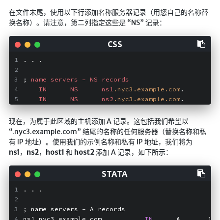
在文件末尾，使用以下行添加名称服务器记录（用您自己的名称替
换名称）。请注意，第二列指定这些是 “NS” 记录：
. . .
; 
name
servers
-
NS
records
IN
NS
ns1
.nyc3
.example
.com
.
IN
NS
ns2
.nyc3
.example
.com
.
现在，为属于此区域的主机添加 A 记录。这包括我们希望以
“.nyc3.example.com” 结尾的名称的任何服务器（替换名称和私
有 IP 地址）。使用我们的示例名称和私有 IP 地址，我们将为
ns1
，
ns2
，
host1
和
host2
添加 A 记录，如下所示：
. . .
; name servers - A records
ns1.nyc3.example.com.          
IN
      A       10.