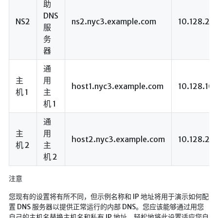
助
LaTeX公式编辑器
DNS
NS2
ns2.nyc3.example.com
10.128.20.
服
Mathlab教学
务
乐理学习
器
Web 技术教程
通
Greasemonkey学习
主
用
host1.nyc3.example.com
10.128.100
ffmpeg学习
机 1
主
机 1
VIP资源下载
通
字帖生成
主
用
全历史
host2.nyc3.example.com
10.128.20
机 2
主
发现中国
机 2
世界货币
注意
土木类资源下载
您现有的设置将有所不同，但示例名称和 IP 地址将用于演示如何配
找建筑 土木资源
置 DNS 服务器以提供正常运行的内部 DNS。您应该能够通过用您
自己的主机名替换主机名和私有 IP 地址，轻松地将此设置适应您自