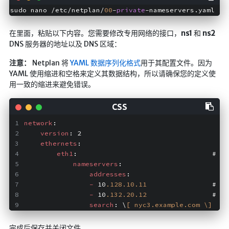
sudo nano /etc/netplan/
00
-
private
在里面，粘贴以下内容。您需要修改专用网络的接口，
ns1
和
ns2
DNS 服务器的地址以及 DNS 区域：
注意：
Netplan 将
YAML 数据序列化格式
用于其配置文件。因为
YAML 使用缩进和空格来定义其数据结构，所以请确保您的定义使
用一致的缩进来避免错误。
network
:
version
: 2
ethernets
:
eth1
:                                 # 
Pr
nameservers
:
addresses
:
-
 10
.128
.10
.11
                # 
Pr
-
 10
.132
.20
.12
                # 
Pr
search
: \
[ nyc3.example.com \]
  # 
完成后保存并关闭文件。