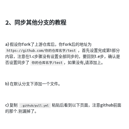
随便听听
音乐下载
2、同步其他分支的教程
音乐下载2
音乐播放下载
a) 假设你fork了上游仓库后，你fork后的地址为
音乐下载备用一
，首先设置完成第1部分
https://github.com/你的仓库名字/test
内容，注意在1.c步骤没有设置全部同步的，要回到1.e步，确认是
音乐下载备用二
否设置同步了
，如果没有,请添加上。
你的仓库名字/test
音乐下载备用三
无损音乐下载
b) 在默认分支下添加一个文件。
mv下载
Beats Per Minute
c) 复制
粘贴后看到以下页面，注意github前面
.github/pull.yml
📕学习
的那个.别漏掉了。
知乎付费文章
Markdown学习