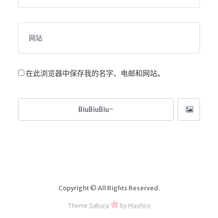
海洋
动画线分形
背景连线动画
蜂巢背景特效
电流变形效果
在此浏览器中保存我的名字、电邮和网站。
夜色折现效果
🚩合集
技术
文章
⌛时光轴
🎅登录
Copyright © All Rights Reserved.
隐私政策
Theme
Sakura
by
Mashiro