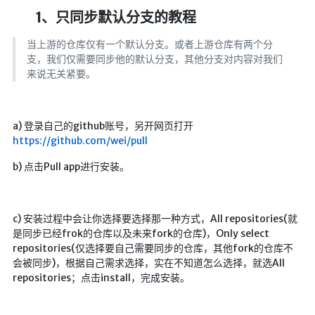
航拍全景
1、只同步默认分支的教程
暗网导航
当上游的仓库仅有一个默认分支。或者上游仓库有两个分
支，我们仅需要同步他的默认分支，其他分支对内容对我们
简易代理
来说无关紧要。
网页代理
网页代理备用
a) 登录自己的github账号，另开网页打开
Google访问助手
https://github.com/wei/pull
b) 点击Pull app进行安装。
🎬在线影视
影视导航
c) 安装过程中会让你选择要选择那一种方式，All repositories(就
星视界
是同步已经frok的仓库以及未来fork的仓库)，Only select
影视无广告
repositories(仅选择要自己需要同步的仓库，其他fork的仓库不
会被同步)，根据自己需求选择，实在不知道怎么选择，就选All
在线影视备用
repositories；点击install，完成安装。
在线影视 备用1
在线影视 备用2