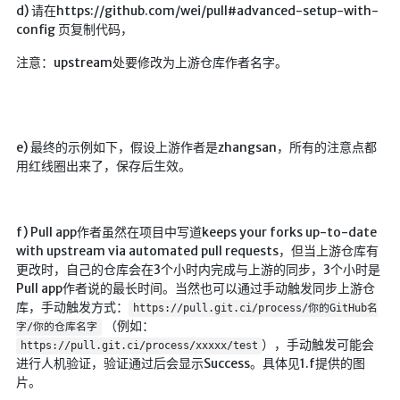
d) 请在https://github.com/wei/pull#advanced-setup-with-
LaTeX公式编辑器
config 页复制代码，
Mathlab教学
注意：upstream处要修改为上游仓库作者名字。
乐理学习
Web 技术教程
Greasemonkey学习
e) 最终的示例如下，假设上游作者是zhangsan，所有的注意点都
用红线圈出来了，保存后生效。
ffmpeg学习
VIP资源下载
字帖生成
f) Pull app作者虽然在项目中写道keeps your forks up-to-date
with upstream via automated pull requests，但当上游仓库有
全历史
更改时，自己的仓库会在3个小时内完成与上游的同步，3个小时是
发现中国
Pull app作者说的最长时间。当然也可以通过手动触发同步上游仓
库，手动触发方式：
世界货币
https://pull.git.ci/process/你的GitHub名
（例如：
字/你的仓库名字
土木类资源下载
），手动触发可能会
https://pull.git.ci/process/xxxxx/test
进行人机验证，验证通过后会显示Success。具体见1.f提供的图
找建筑 土木资源
片。