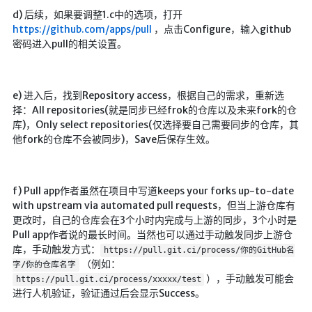
d) 后续，如果要调整1.c中的选项，打开
英美日韩剧
https://github.com/apps/pull
，点击Configure，输入github
在线影视新增
密码进入pull的相关设置。
导航站
在线影视(失效)
e) 进入后，找到Repository access，根据自己的需求，重新选
电影下载
择：All repositories(就是同步已经frok的仓库以及未来fork的仓
库)，Only select repositories(仅选择要自己需要同步的仓库，其
视频教程
他fork的仓库不会被同步)，Save后保存生效。
直播聚合
📺在线电视
f) Pull app作者虽然在项目中写道keeps your forks up-to-date
视频解析
with upstream via automated pull requests，但当上游仓库有
盒子软件
更改时，自己的仓库会在3个小时内完成与上游的同步，3个小时是
Pull app作者说的最长时间。当然也可以通过手动触发同步上游仓
盒子软件国内下载
库，手动触发方式：
https://pull.git.ci/process/你的GitHub名
软件接口
（例如：
字/你的仓库名字
），手动触发可能会
https://pull.git.ci/process/xxxxx/test
进行人机验证，验证通过后会显示Success。
🎵音乐播放
器