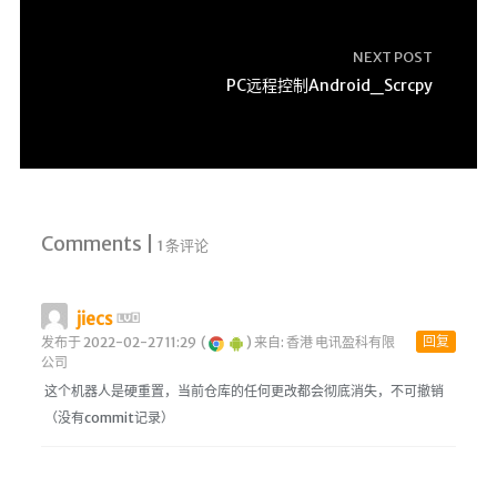
Google硬盘
主站网页探针
NEXT POST
PC远程控制Android_Scrcpy
副站网页探针
高阶工具
软件下载安装
百度网盘解析
Comments |
1 条评论
百度解析_备用
文字重排
jiecs
id查手机号
回复
发布于 2022-02-27 11:29
(
)
来自: 香港 电讯盈科有限
注册接码
公司
这个机器人是硬重置，当前仓库的任何更改都会彻底消失，不可撤销
临时邮箱
（没有commit记录）
临时Gmail
🎮小游戏