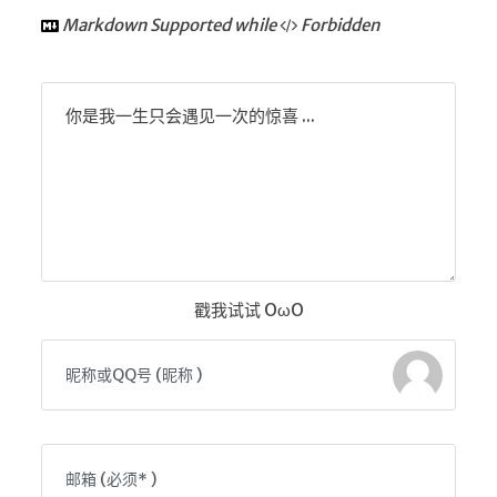
Markdown Supported while
Forbidden
红白机
红白机资源
dos游戏
你是我一生只会遇见一次的惊喜 ...
在线狼人杀
飞船对接模拟
特效地址
引导页
背景动画
戳我试试 OωO
文字变换特效
Floatingheart
树境
过山车
夜景