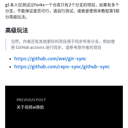
🔨工具
g) 本人仅测试过forks一个仓库只有2个分支的项目，如果有多个
分支，不能保证是否可行，请自行测试，或者是使用本教程第3部
帮你百度
分高级玩法。
手写文件生成
高级玩法
文件传输
文件传输 自建
当然，作者还有其他更好的项目用于同步所有分支，例如使
用 GitHub actions 进行同步。请参考原作者的项目
文库下载
https://github.com/wei/git-sync
九宫格照片生成
https://github.com/repo-sync/github-sync
图片加水印
图片转字符
查重软件
Aria2
PREVIOUS POST
个人网盘
关于视频ai换脸
Cloudreve
家庭网盘