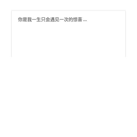
红白机
红白机资源
你是我一生只会遇见一次的惊喜 ...
dos游戏
在线狼人杀
飞船对接模拟
特效地址
戳我试试 OωO
引导页
背景动画
文字变换特效
Floatingheart
树境
过山车
夜景