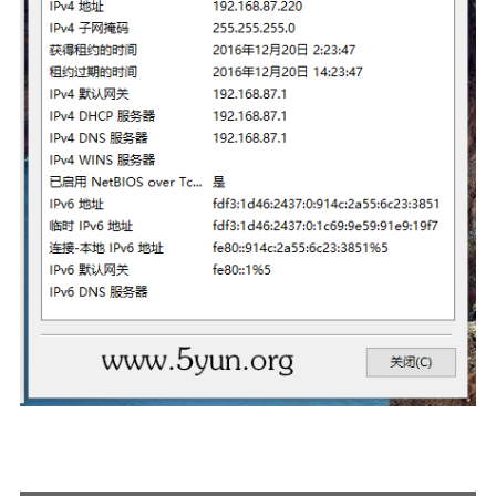
🔨工具
帮你百度
手写文件生成
文件传输
文件传输 自建
文库下载
九宫格照片生成
图片加水印
图片转字符
查重软件
Aria2
个人网盘
Cloudreve
家庭网盘