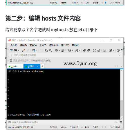
英美日韩剧
在线影视新增
第二步：编辑 hosts 文件内容
导航站
给它随意取个名字吧就叫 myhosts 放在 etc 目录下
在线影视(失效)
电影下载
视频教程
直播聚合
📺在线电视
视频解析
盒子软件
盒子软件国内下载
软件接口
🎵音乐播放
器