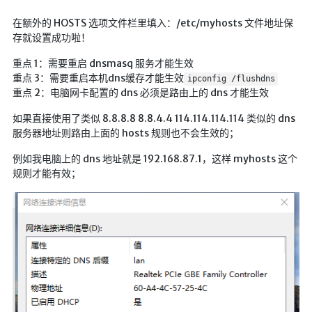
LaTeX公式编辑器
在额外的 HOSTS 选项文件栏里填入：/etc/myhosts 文件地址保
存就设置成功啦！
Mathlab教学
乐理学习
重点 1：需要重启 dnsmasq 服务才能生效
重点 3：需要重启本机dns缓存才能生效
ipconfig /flushdns
Web 技术教程
重点 2：电脑网卡配置的 dns 必须是路由上的 dns 才能生效
Greasemonkey学习
如果直接使用了类似 8.8.8.8 8.8.4.4 114.114.114.114 类似的 dns
ffmpeg学习
服务器地址则路由上面的 hosts 规则也不会生效的；
VIP资源下载
例如我电脑上的 dns 地址就是 192.168.87.1，这样 myhosts 这个
规则才能有效；
字帖生成
全历史
发现中国
世界货币
土木类资源下载
找建筑 土木资源