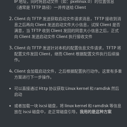
IP 地址，同时将启动文件（如：pxelinux.0）的位置信息
（通常是 TFTP 路径）一并传送给 Client
红白机
红白机资源
Client 向 TFTP 发送获取启动文件请求消息，TFTP 接收到消
息之后再向 Client 发送启动文件大小信息，试探 Client 是否
dos游戏
满意，当 TFTP 收到 Client 发回的同意大小信息之后，正式
在线狼人杀
向 Client 发送启动文件 Client 执行接收文件
飞船对接模拟
Client 向 TFTP 发送针对本机的配置信息文件请求，TFTP 将
配置文件发回 Client，继而 Client 根据配置文件执行后续操
特效地址
作。
引导页
Client 会加载启动文件，之后根据配置执行动作。这里有多重
方案进行下一步操作。
背景动画
文字变换特效
可以直接通过 Http 协议获取 Linux kernel 和 ramdisk 然后
启动
Floatingheart
树境
或者加载一块 iscsi 磁盘，将 linux kernel 和 ramdisk 等信息
放在 iscsi 磁盘中，走正常磁盘引导。
我用的是这种方案
过山车
夜景