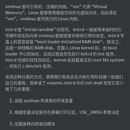
vmlinuz 是可引导的、压缩的内核。“vm” 代表 “Virtual
Memory”。Linux 能够使用硬盘空间作为虚拟内存，因此得名
“vm”。vmlinuz 是可执行的 Linux 内核。
initrd 是 “initial ramdisk” 的简写。initrd 一般被用来临时的引
导硬件到实际内核 vmlinuz 能够接管并继续引导的状态。initrd 字
面上的意思就是 "boot loader initialized RAM disk"，换言之，
这是一块特殊的 RAM disk，在载入 Linux kernel 前，由 boot
loader 予以初始化，启动过程会优先执行 initrd 的 init 程序，
initrd 完成阶段性目标后，kernel 会挂载真正的 root file system
，并执行 / sbin/init 程序。
采用这种分离的方式，使得我们有机会在内核引导阶段做一些我们
自己的事情。简单读了 volumio.initrd 中的 init shell 发现它至少
做了几件事情：
读取 syslinux 传递来的环境变量
根据变量决定是否在屏幕打印日志。USE_KMSG 参数决定
加载各种内核驱动模块