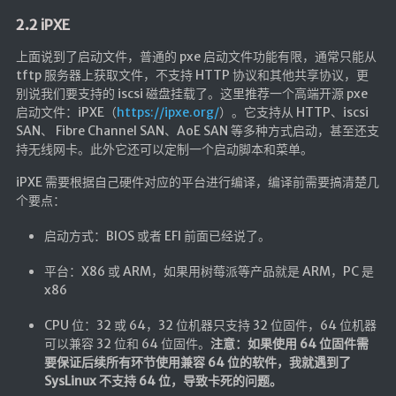
海洋
2.2 iPXE
动画线分形
上面说到了启动文件，普通的 pxe 启动文件功能有限，通常只能从
背景连线动画
tftp 服务器上获取文件，不支持 HTTP 协议和其他共享协议，更
别说我们要支持的 iscsi 磁盘挂载了。这里推荐一个高端开源 pxe
蜂巢背景特效
启动文件：iPXE（
https://ipxe.org/
）。它支持从 HTTP、iscsi
电流变形效果
SAN、 Fibre Channel SAN、AoE SAN 等多种方式启动，甚至还支
持无线网卡。此外它还可以定制一个启动脚本和菜单。
夜色折现效果
iPXE 需要根据自己硬件对应的平台进行编译，编译前需要搞清楚几
🚩合集
个要点：
技术
启动方式：BIOS 或者 EFI 前面已经说了。
文章
平台：X86 或 ARM，如果用树莓派等产品就是 ARM，PC 是
x86
⌛时光轴
CPU 位：32 或 64，32 位机器只支持 32 位固件，64 位机器
🎅登录
可以兼容 32 位和 64 位固件。
注意：如果使用 64 位固件需
要保证后续所有环节使用兼容 64 位的软件，我就遇到了
隐私政策
SysLinux 不支持 64 位，导致卡死的问题。