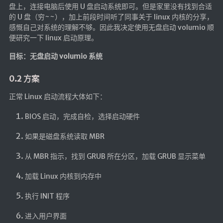
航拍全景
盘上，连接电脑后使用 U 盘启动系统即可。但是家里没有找到合适
的 U 盘（穷~~），加上前段时间听了同事关于 linux 内核的分享，
暗网导航
感慨自己对系统的理解不够。因此我决定使用无盘启动 volumio 顺
便研究一下 linux 启动原理。
简易代理
目标：无盘启动 volumio 系统
网页代理
0.2 方案
网页代理备用
正常 Linux 启动流程大体如下：
Google访问助手
BIOS 启动，完成自检，选择启动硬件
🎬在线影视
如果是磁盘系统读取 MBR
影视导航
星视界
从 MBR 指示，找到 GRUB 所在分区，加载 GRUB 显示菜单
影视无广告
加载 Linux 内核到内存中
在线影视备用
执行 INIT 程序
在线影视 备用1
进入用户界面
在线影视 备用2