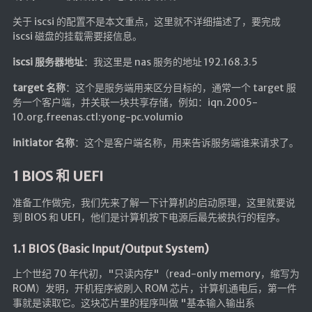
关于 iscsi 的配置不是本文重点，这里就不详细描述了，要完成
随便听听
iscsi 磁盘的挂载需要接信息。
音乐下载
iscsi 服务器地址
：我这里是 nas 服务的地址 192.168.3.5
音乐下载2
target 名称
：这个是服务端用来区分目标的，通常一个 target 服
音乐播放下载
务一个客户端，并关联一块共享存储，例如：iqn.2005-
音乐下载备用一
10.org.freenas.ctl:yong-pc.volumio
音乐下载备用二
initiator 名称
：这个是客户端名称，用来告诉服务端谁来请求了。
音乐下载备用三
1 BIOS 和 UEFI
无损音乐下载
准备工作做完，我们先来了解一下计算机的启动原理，这里就要说
mv下载
到 BIOS 和 UEFI，他们是计算机按下电源后最先被执行的程序。
Beats Per Minute
1.1 BIOS (Basic Input/Output System)
📕学习
上个世纪 70 年代初，"只读内存"（read-only memory，缩写为
知乎付费文章
ROM）发明，开机程序被刷入 ROM 芯片，计算机通电后，第一件
事就是读取它。这块芯片里的程序叫做 "基本输入输出系
Markdown学习