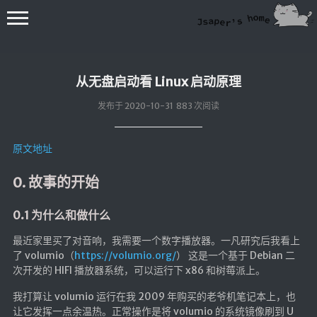
从无盘启动看 Linux 启动原理
发布于 2020-10-31 883 次阅读
原文地址
💻在线桌面
0. 故事的开始
bing壁纸
🔥排行榜
0.1 为什么和做什么
导航站
最近家里买了对音响，我需要一个数字播放器。一凡研究后我看上
了 volumio（
https://volumio.org/
） 这是一个基于 Debian 二
综合导航
次开发的 HIFI 播放器系统，可以运行下 x86 和树莓派上。
合集网
我打算让 volumio 运行在我 2009 年购买的老爷机笔记本上，也
鱼塘热榜
让它发挥一点余温热。正常操作是将 volumio 的系统镜像刷到 U