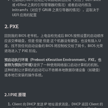
Google硬盘
或 rEFInd 之类的引导管理器的情况）或者启动内核及
initramfs（对应于 GRUB 之类引导器的情况），这取决于
主站网页探针
UEFI 应用的配置
副站网页探针
2. PXE
高阶工具
回到我的 BIOS 老爷机，上电自检完成后 BIOS 按照设置的启动顺序
软件下载安装
应该交棒磁盘，但是 但是 但是 这个机器没有硬盘，也没有插入 U
盘，找不到任何启动设备的 BIOS 将控制权交给了网卡，BIOS 光荣
百度网盘解析
退场进入了 PXE 阶段。
百度解析_备用
预启动执行环境（Preboot eXecution Environment，PXE，也
文字重排
被称为预执行环境)
提供了一种使用网络接口启动计算机的机制。
这种机制让计算机的启动可以不依赖本地数据存储设备（如硬盘）
id查手机号
或本地已安装的操作系统。
注册接码
临时邮箱
临时Gmail
2.1 PXE 原理
Client 向 DHCP 发送 IP 地址请求消息，DHCP 返回 Client 的
🎮小游戏