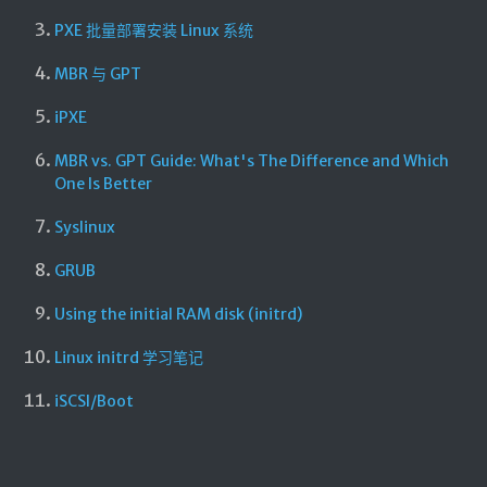
PXE 批量部署安装 Linux 系统
MBR 与 GPT
iPXE
MBR vs. GPT Guide: What's The Difference and Which
One Is Better
Syslinux
GRUB
Using the initial RAM disk (initrd)
Linux initrd 学习笔记
iSCSI/Boot