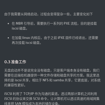
英美日韩剧
在线影视新增
由于我需要从网络启动，过程会变得复杂一些，主要变化如下
导航站
在 MBR 引导前，需要执行一系列的 PXE 流程，目的是挂载
在线影视(失效)
iscsi 磁盘。
电影下载
在加载 linux 内核后，由于之前 iPXE 固件已经退出，还需要
再次挂载 iscsi 磁盘。
视频教程
直播聚合
📺在线电视
0.3 准备工作
视频解析
无盘启动并不是说完全没有磁盘，只是客户端本身没有磁盘，我们
盒子软件
需要在远端给机器提供一种文件存储和磁盘共享的方案。我这里选
择的是 iscsi 共享，相比于 NFS 和 samba 共享，它更底层，对系统
盒子软件国内下载
的兼容性更好。
软件接口
iSCSI 利用了 TCP/IP 作为沟通的渠道。透过两部计算机之间利用
iSCSI 的协议来交换 SCSI 命令，让计算机可以透过高速的局域网集
🎵音乐播放
线来把 SAN 模拟成为本地的储存设备。
器