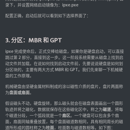
录下，并设置网络启动镜像为：ipxe.pxe
配置正确，启动后就可以看到如下选择界面了：
3. 分区：MBR 和 GPT
ipxe 完成使命后，正式交棒给磁盘，如果你是硬盘启动，可以直接
跳过第 2 部分，直接到这一步。这一阶段系统需要从磁盘上找到启
动文件并加载。在说如何找到启动文件前，先要说说硬盘是如何划
分区块的，主要有两大方式 MBR 和 GPT。我们先来聊一下机械硬
盘的工作原理。
机械硬盘由坚硬金属材料制成的涂以磁性介质的盘片，盘片两面称
为
盘面或扇面
。
假设磁头不动，硬盘旋转，那么磁头就会在磁盘表面画出一个圆形
轨迹并将之磁化，数据就保存在这些磁化区中，称之为
磁道
，将每
个磁道分段，一个弧段就是一个
扇区
。一个硬盘可以包含多个扇
面，扇面同轴重叠放置，每个盘面磁道数相同，具有相同周长的磁
道所形成的圆柱称之为
柱面
，柱面数与磁道数相等。如下图：