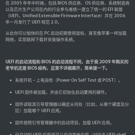
🔨工具
在 2005 年年中时候，包括 BIOS 供应商、OS 供应商、系统制造商
以及芯片生产公司在内的行业参与者统一建立了统一的 EFI 联盟
帮你百度
（UEFI，Unified Extensible Firmware Interface）并在 2006
年一月发行了 UEFI 规范 2.0。
手写文件生成
从此你可以愉快的在 PC 启动初期使用鼠标，甚至像苹果一样加载
文件传输
网络，实现联网下载并安装操作系统。
文件传输 自建
文库下载
UEFI 的启动流程和 BIOS 的启动流程不同，由于我 2009 年购买的
九宫格照片生成
老爷机还是 BIOS 结构，这里不详细展开，简单提一下。
图片加水印
系统开机 - 上电自检（Power On Self Test 或 POST）。
图片转字符
查重软件
UEFI 固件被加载，并由它初始化启动要用的硬件。
Aria2
固件读取其引导管理器以确定从何处（比如，从哪个硬盘及分
区）加载哪个 UEFI 应用。
个人网盘
Cloudreve
固件按照引导管理器中的启动项目，加载 UEFI 应用。
家庭网盘
已启动的 UEFI 应用还可以启动其他应用（对应于 UEFI shell