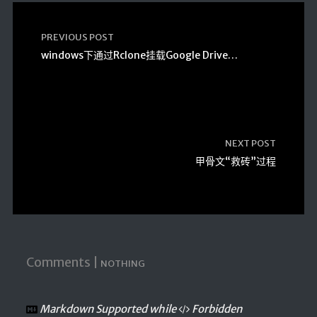
PREVIOUS POST
windows下通过Rclone挂载Google Drive到本地
NEXT POST
甲骨文“救砖”过程
Comments |
NOTHING
Markdown Supported while
Forbidden