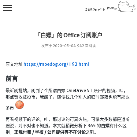
「白嫖」的 Office 订阅账户
发布于 2020-05-04 942 次阅读
原文地址
https://moedog.org/1192.html
💻在线桌面
前言
bing壁纸
最近刷批站，刷到了个所谓白嫖 OneDrive 5T 账户的视频，哇，
🔥排行榜
那点赞收藏投币，我酸了，随便找几个别人的临时邮箱也能有那么
导航站
多币
综合导航
再看视频下的评论，哇，那讨论的可真火热，可惜大多数都是道听
合集网
途说，对不对也不知道。本文就稍微分析下 365 的
白嫖
有什么区
鱼塘热榜
别，
正规付费 / 学校 / 公司提供等不在讨论之列
。