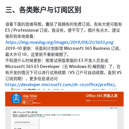
LaTeX公式编辑器
三、各类账户与订阅区别
Mathlab教学
请看下面的思维导图，囊括了我拥有的免费订阅，有些大佬可能有
乐理学习
E5 / Professional 订阅，我没有，便不写了。图片有点大，建议
Web 技术教程
保存到本地查看：
https://img.moedog.org/images/2019/08/21/3653.png
Greasemonkey学习
2019-10 更新：非盈利计划新增 Microsoft 365 Business 订阅，
ffmpeg学习
最大许可 10，这里就不重新做图了。
不知道什么时候更新：图里试用版里面的 E3 开发人员变成
VIP资源下载
Microsoft 365 E5 Developer（无 Windows 的 阉割版）了，在
字帖生成
有开发的情况下可以进行试用续期（VS 订户可自动续期，直到 VS
订阅到期），更多信息请访问
全历史
https://developer.microsoft.com/zh-cn/office/profile/
。
发现中国
世界货币
土木类资源下载
找建筑 土木资源