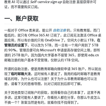
教育 A1 可以通过
Self-service sign up
自助注册 直接获得许可
英美日韩剧
证，而不需要购买订阅。
在线影视新增
一、账户获取
导航站
在线影视(失效)
一般对于 Office 类来说，能公开
自助注册
的，只有教育版，而门
槛低的，就只有 Office 365 A1 订阅了，此订阅无法激活 Office 桌
电影下载
面应用，所以有价值的只有 OneDrive 了。空间大小默认 1TB，
在
视频教程
管理员的设置下
，可以改为 5TB，而一旦有一个用户用到了 5TB
的 90%，管理员便可向 Microsoft 申请提高存储空间上限，即所
直播聚合
谓的 25TB 账户。因为国内大学基本不接管 365，即使用 edu.cn
📺在线电视
邮箱注册的账户基本不受管理，仅默认的 1TB 空间。
视频解析
所谓的自助注册，便是用教育邮箱向微软申请 365 账户，所以就出
现了
临时邮箱大法
，这时候有人要说了，我用的临时邮箱不是教育
盒子软件
域名的呀，为什么也可以注册？关于为什么非教育邮箱也可以注
盒子软件国内下载
册，请看下文的思维导图，比对订阅区别后即可了解。
软件接口
关于其他类型订阅账户的获取，就得看你自己的本事了，这里不再
多讲。这里可能有人要讲了，你看别人都在分享，你那么牛皮怎么
🎵音乐播放
不搞一个？答案当然是有的，就看你找不找得到了。
器