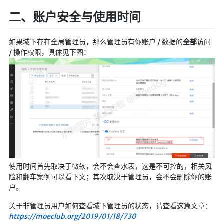
二、账户安全与使用时间
随便听听
音乐下载
如果域下存在全局管理员，那么管理员有你账户 / 数据的
全部
访问
音乐下载2
/ 操作权限，具体见下图：
音乐播放下载
音乐下载备用一
音乐下载备用二
音乐下载备用三
无损音乐下载
mv下载
Beats Per Minute
使用时间首先取决于微软，会不会查水表，这是不可控的，相关风
险和翻车案例可以看下文；其次取决于管理员，会不会删除你的账
📕学习
户。
知乎付费文章
关于非管理员用户如何查看域下管理员的状态，请查看这篇文章：
https://moeclub.org/2019/01/18/730
Markdown学习