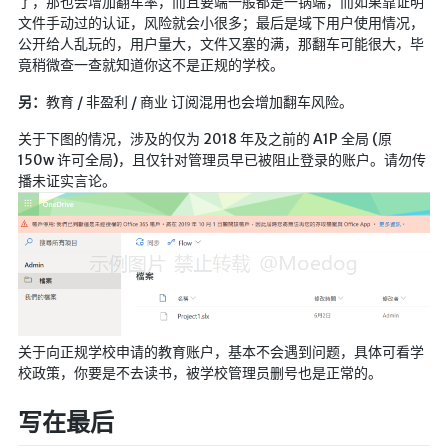
了，那也会增加翻车率，而且要端一般都是一锅端，而如果靠证明
海洋
文件手动过的认证，风险就会小很多；最后是域下用户使用情况，
公开给人乱玩的，用户量大，文件又塞的满，那翻车可能很大，毕
动画线分形
竟稍微查一查就知道你这不是正规的学校。
背景连线动画
另：
教育 / 非盈利 / 商业 订阅混用也会增加翻车风险。
蜂巢背景特效
关于下图的情况，涉及的仅为 2018 年及之前的 A1P 全局 (原
电流变形效果
150w 许可全局)，且仅针对管理员早已被阻止登录的账户。请勿传
夜色折现效果
播未证实言论。
🚩合集
技术
文章
⌛时光轴
关于向正规学校申请的教育账户，基本不会遇到问题，具体可看学
校政策，你要是不去读书，被学校管理员删号也是正常的。
🎅登录
隐私政策
写在最后