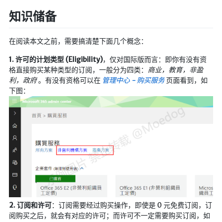
航拍全景
知识储备
暗网导航
在阅读本文之前，需要搞清楚下面几个概念：
简易代理
1. 许可的计划类型 (Eligibility)
，仅对国际版而言：即你有没有资
网页代理
格直接购买某种类型的订阅，一般分为四类：
商业，教育，非盈
利，政府
。有没有资格可以在
管理中心 - 购买服务
页面看到，如
网页代理备用
下图：
Google访问助手
🎬在线影视
影视导航
星视界
影视无广告
在线影视备用
在线影视 备用1
2. 订阅和许可
：订阅需要经过购买操作，即使是 0 元免费订阅，订
阅购买之后，就会有对应的许可；而许可不一定需要购买订阅，如
在线影视 备用2