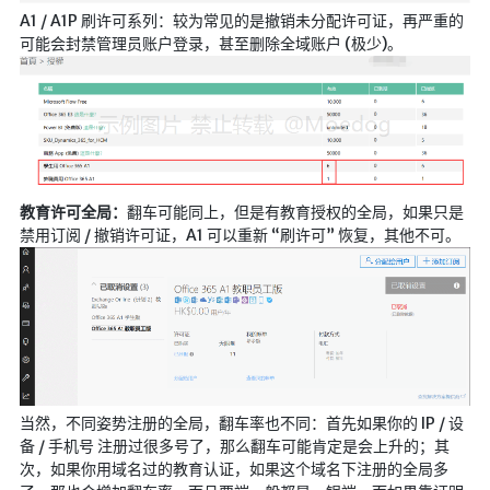
A1 / A1P 刷许可系列：较为常见的是撤销未分配许可证，再严重的
红白机
可能会封禁管理员账户登录，甚至删除全域账户 (极少)。
红白机资源
dos游戏
在线狼人杀
飞船对接模拟
教育许可全局：
翻车可能同上，但是有教育授权的全局，如果只是
特效地址
禁用订阅 / 撤销许可证，A1 可以重新 “刷许可” 恢复，其他不可。
引导页
背景动画
文字变换特效
Floatingheart
树境
当然，不同姿势注册的全局，翻车率也不同：首先如果你的 IP / 设
过山车
备 / 手机号 注册过很多号了，那么翻车可能肯定是会上升的；其
次，如果你用域名过的教育认证，如果这个域名下注册的全局多
夜景