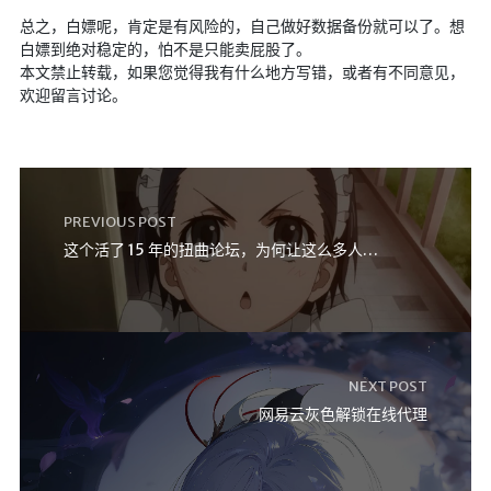
仓库
总之，白嫖呢，肯定是有风险的，自己做好数据备份就可以了。想
白嫖到绝对稳定的，怕不是只能卖屁股了。
音乐解析 半成品
本文禁止转载，如果您觉得我有什么地方写错，或者有不同意见，
低价开会员
欢迎留言讨论。
PREVIOUS POST
这个活了 15 年的扭曲论坛，为何让这么多人沉迷
NEXT POST
网易云灰色解锁在线代理