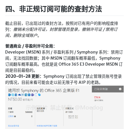
Google硬盘
四、非正规订阅可能的查封方法
主站网页探针
截止目前，已出现过的查封方法，按照对已有用户的影响程度排
副站网页探针
列：
撤销未分配许可证，封禁管理员登录，撤销许可证 / 禁用订
阅，删除全域账户
。
高阶工具
普通商业 / 非盈利许可全局：
软件下载安装
Developer (MSDN) 系列 / 非盈利系列 / Symphony 系列：禁用订
百度网盘解析
阅，无法找回数据；其中 MSDN 订阅翻车概率最低，Symphony
订阅翻车概率最高。也就是说 Office 365 E3 Developer MSDN 订
百度解析_备用
阅是目前最稳的。
文字重排
2020-01-28 更新：
Symphony 订阅出现了禁止管理员账号登录
的情况，目前来看可能会走以前无限子号 A1P 的老路。
id查手机号
注册接码
临时邮箱
临时Gmail
🎮小游戏