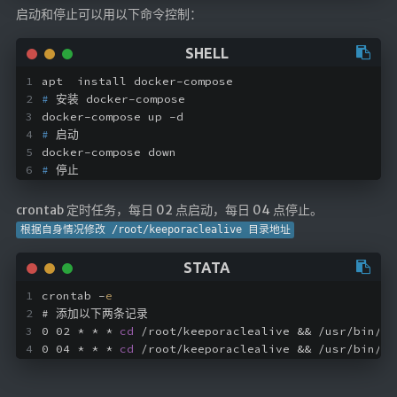
启动和停止可以用以下命令控制：
海洋
动画线分形
背景连线动画
apt  install docker-compose
#
 安装 docker-compose
蜂巢背景特效
docker-compose up -d
电流变形效果
#
 启动
docker-compose down
夜色折现效果
#
 停止
🚩合集
crontab 定时任务，每日 02 点启动，每日 04 点停止。
根据自身情况修改 /root/keeporaclealive 目录地址
技术
文章
⌛时光轴
crontab -
e
# 添加以下两条记录
0 02 * * * 
cd
 /root/keeporaclealive && /usr/bin/do
🎅登录
0 04 * * * 
cd
 /root/keeporaclealive && /usr/bin/do
隐私政策