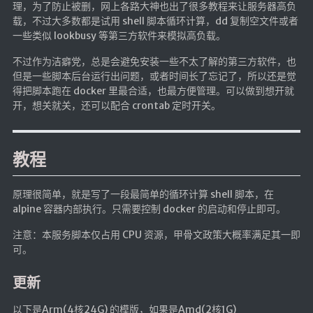
理，为了防止被删，网上各路大神也出了很多教程来让服务器高负
航拍全景
载，不过大多数都是试用 shell 脚本循环计算，dd 复制空文件或者
暗网导航
一些类似 lookbusy 等第三方软件来模拟高负载。
不过作为洁癖党，总是会避免安装一些不太了解的第三方软件，也
简易代理
但是一些脚本后台运行出问题，或者时间长了忘记了，所以还是觉
得把脚本跑在 docker 里最合适，也最方便管理。可以做到想开就
网页代理
开，想关就关，还可以配合 crontab 定时开关。
网页代理备用
Google访问助手
教程
🎬在线影视
原理很简单，就是写了一段最简单的循环计算 shell 脚本，在
影视导航
alpine 容器内部执行。只需要控制 docker 的启动和停止即可。
星视界
注意：本服务脚本仅占用 CPU 资源，甲骨文政策大概率满足其一即
影视无广告
可。
在线影视备用
更新
在线影视 备用1
在线影视 备用2
以下是Arm(4核24G) 的模版，如果是Amd(2核1G)