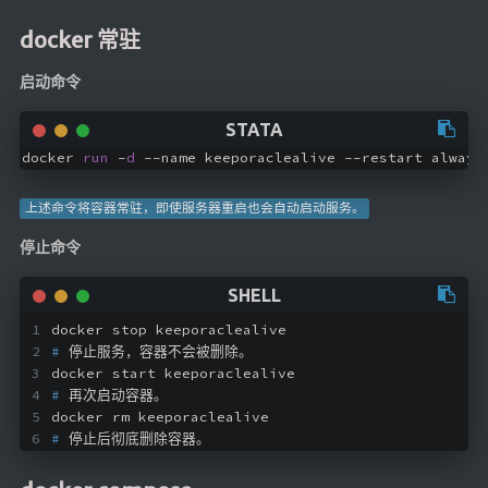
Google硬盘
docker 常驻
主站网页探针
启动命令
副站网页探针
高阶工具
docker 
run
 -
d
 --name keeporaclealive --restart always
软件下载安装
上述命令将容器常驻，即使服务器重启也会自动启动服务。
百度网盘解析
停止命令
百度解析_备用
文字重排
id查手机号
docker stop keeporaclealive
#
 停止服务，容器不会被删除。
注册接码
docker start keeporaclealive
临时邮箱
#
 再次启动容器。
docker rm keeporaclealive
临时Gmail
#
 停止后彻底删除容器。
🎮小游戏