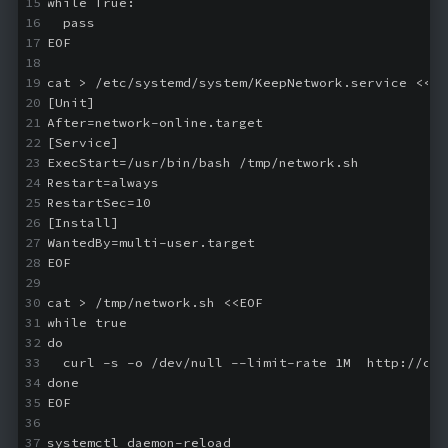
while True:
  pass
随便听听
EOF
音乐下载
cat > /etc/systemd/system/KeepNetwork.service <<EO
音乐下载2
[Unit]
After=network-online.target
音乐播放下载
[Service]
ExecStart=/usr/bin/bash /tmp/network.sh 
音乐下载备用一
Restart=always
音乐下载备用二
RestartSec=10
[Install]
音乐下载备用三
WantedBy=multi-user.target
无损音乐下载
EOF
mv下载
cat > /tmp/network.sh <<EOF
while true
Beats Per Minute
do
  curl -s -o /dev/null --limit-rate 1M  http://cac
📕学习
done
EOF
知乎付费文章
Markdown学习
systemctl daemon-reload