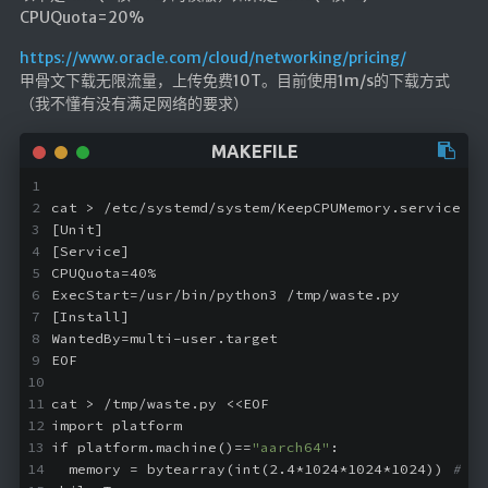
CPUQuota=20%
英美日韩剧
https://www.oracle.com/cloud/networking/pricing/
在线影视新增
甲骨文下载无限流量，上传免费10T。目前使用1m/s的下载方式
导航站
（我不懂有没有满足网络的要求）
在线影视(失效)
电影下载
视频教程
cat > /etc/systemd/system/KeepCPUMemory.service <<
[Unit]
直播聚合
[Service]
📺在线电视
CPUQuota=40%
ExecStart=/usr/bin/python3 /tmp/waste.py
视频解析
[Install]
WantedBy=multi-user.target
盒子软件
EOF
盒子软件国内下载
cat > /tmp/waste.py <<EOF
软件接口
import platform
if platform.machine()==
"aarch64"
:
🎵音乐播放
  memory = bytearray(int(2.4*1024*1024*1024)) 
# 2.
器