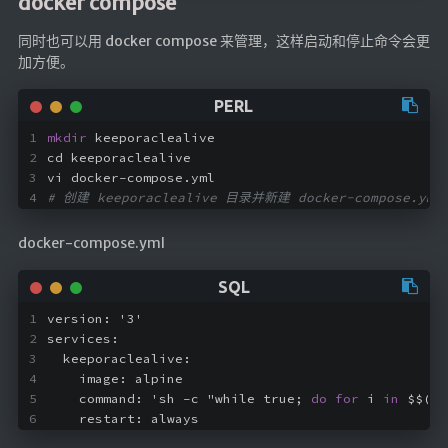
docker compose
红白机
同时也可以用 docker compose 来管理，这样启动和停止命令会更
红白机资源
加方便。
dos游戏
在线狼人杀
mkdir
 keeporaclealive
飞船对接模拟
cd keeporaclealive
vi docker-compose.yml
# 创建 keeporaclealive 目录并新建 docker-compose
特效地址
引导页
docker-compose.yml
背景动画
文字变换特效
version: '3'
Floatingheart
services:
  keeporaclealive:
树境
    image: alpine
    command: 'sh -c "while true; 
do
for
 i 
in
 $$(se
过山车
    restart: always
夜景