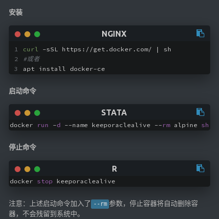
🔨工具
安装
帮你百度
手写文件生成
curl
 -sSL https://get.docker.com/ | sh
文件传输
#或者
apt install docker-ce
文件传输 自建
文库下载
启动命令
九宫格照片生成
图片加水印
docker 
run
 -
d
 --name keeporaclealive --
rm
 alpine 
sh
 -
图片转字符
停止命令
查重软件
Aria2
个人网盘
docker 
stop
Cloudreve
注意：上述启动命令加入了
参数，停止容器将自动删除容
--rm
家庭网盘
器，不会残留到系统中。