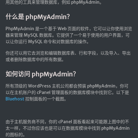
用其他的工具来管理数据库，例如 phpMyAdmin。
LaTeX公式编辑器
什么是 phpMyAdmin？
Mathlab教学
乐理学习
PhpMyAdmin 是一个基于 Web 页面的软件，它可以让你使用浏览
器来管理 MySQL 数据库。它提供了一个易于使用的用户界面，可
Web 技术教程
以让你运行 MySQL 命令和对数据库的操作。
Greasemonkey学习
你还可以用它去浏览和编辑数据库表、行和字段，以及导入、导出
ffmpeg学习
或者删除数据库中的所有数据。
VIP资源下载
如何访问 phpMyAdmin？
字帖生成
所有顶级的 WordPress 主机公司都会预装 phpMyAdmin，你可
全历史
以在主机账户的 cPanel 管理面板的数据库模块中找到它。以下是
发现中国
Bluehost
控制面板的一个截图。
世界货币
土木类资源下载
由于主机服务商不同，你的 cPanel 面板看起来可能跟上图中的不
找建筑 土木资源
太一样，不过你应该也是可以在数据库模块中找到 phpMyAdmin
的图标的。