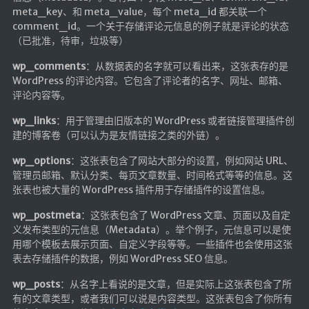
Google硬盘
meta_key、和 meta_value，每个 meta_id 都关联一个
comment_id。一个关于存储评论元信息的例子就是评论的状态
主站网页探针
（已批准，待审，垃圾等）
副站网页探针
wp_comments
：从数据表的名字就可以看出来，这张表存的是
WordPress 的评论内容。它包含了评论者的名字、网址、邮箱、
高阶工具
评论内容等。
软件下载安装
wp_links
：用于管理由旧版本的 WordPress 或者链接管理插件创
建的博客卷（可以认为是友情链接之类的外链）。
百度网盘解析
百度解析_备用
wp_options
：这张表包含了网站大部分的设置，例如网站 URL、
管理员邮箱、默认分类、每页文章数量、时间格式等等的信息。这
文字重排
张表也被大量的 WordPress 插件用于存储插件的设置信息。
id查手机号
wp_postmeta
：这张表包含了 WordPress 文章、页面以及自定
注册接码
义发布类型的元信息（Metadata）。举个例子，元信息可以是使
用哪个模板去展示页面、自定义字段等等。一些插件也会使用这张
临时邮箱
表去存储插件的数据，例如 WordPress SEO 信息。
临时Gmail
wp_posts
：从名字上看说的是文章，但是实际上这张表包含了所
有的文章类型，或者我们可以说是内容类型。这张表包含了你所有
🎮小游戏