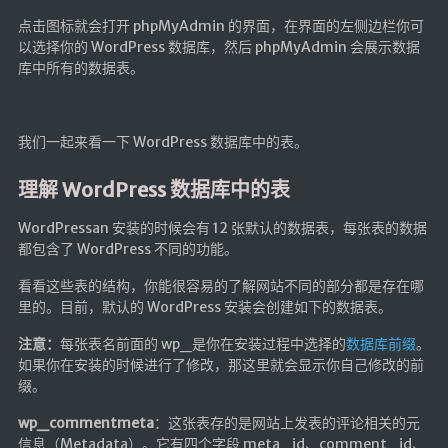
🔨工具
点击图标就会打开 phpMyAdmin 的界面，在界面的左侧边栏你可
以选择你的 WordPress 数据库，然后 phpMyAdmin 会展示数据
帮你百度
库中所有的数据表。
手写文件生成
文件传输
我们一起来看一下 WordPress 数据库中的表。
文件传输 自建
文库下载
理解 WordPress 数据库中的表
九宫格照片生成
WordPressan 安装的时候会有 12 张默认的数据表，每张表的数据
图片加水印
都包含了 WordPress 不同的功能。
图片转字符
看看这些表的结构，你能很容易的了解网站不同的部分都是存在哪
查重软件
里的。目前，默认的 WordPress 安装会创建如下的数据表。
Aria2
注意：
每张表名前面的 wp_是你在安装过程中选择的
数据库前缀
。
如果你在安装的时候进行了修改，那这里就会显示你自己修改的前
个人网盘
缀。
Cloudreve
wp_commentmeta
：这张表存的是网站上发表的评论相关的元
家庭网盘
信息（Metadata）。它有四个字段 meta_id、comment_id、