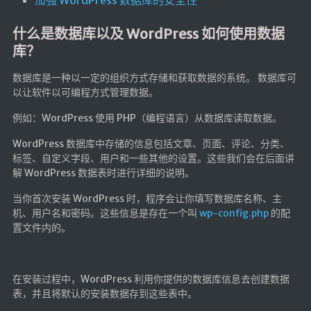
加强 WordPress 数据库的安全性
英美日韩剧
什么是数据库以及 WordPress 如何使用数据
在线影视新增
库？
导航站
数据库是一种以一定的组织方式存储和获取数据的系统。 数据库可
在线影视(失效)
以让软件以可编程方式管理数据。
电影下载
例如：WordPress 使用 PHP（编程语言）从数据库读取数据。
视频教程
WordPress 数据库中存储的信息包括文章、页面、评论、分类、
直播聚合
标签、自定义字段、用户和一些其他的设置。这些我们会在后面讲
📺在线电视
解 WordPress 数据表时进行详细的说明。
视频解析
当你首次安装 WordPress 时，程序会让你填写数据库名称、主
机、用户名和密码。这些信息是存在一个叫
wp-config.php
的配
盒子软件
置文件内的。
盒子软件国内下载
软件接口
在安装过程中，WordPress 利用你提供的数据库信息去创建数据
表，并且将默认的安装数据存到这些表中。
🎵音乐播放
器