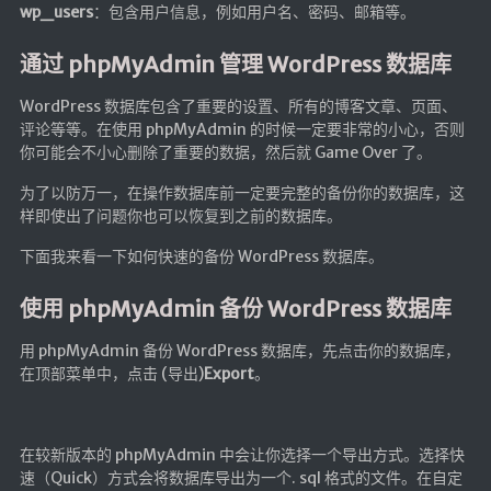
wp_users
：包含用户信息，例如用户名、密码、邮箱等。
海洋
动画线分形
通过 phpMyAdmin 管理 WordPress 数据库
背景连线动画
WordPress 数据库包含了重要的设置、所有的博客文章、页面、
蜂巢背景特效
评论等等。在使用 phpMyAdmin 的时候一定要非常的小心，否则
你可能会不小心删除了重要的数据，然后就 Game Over 了。
电流变形效果
为了以防万一，在操作数据库前一定要完整的备份你的数据库，这
夜色折现效果
样即使出了问题你也可以恢复到之前的数据库。
🚩合集
下面我来看一下如何快速的备份 WordPress 数据库。
技术
使用 phpMyAdmin 备份 WordPress 数据库
文章
用 phpMyAdmin 备份 WordPress 数据库，先点击你的数据库，
⌛时光轴
在顶部菜单中，点击 (导出)
Export
。
🎅登录
隐私政策
在较新版本的 phpMyAdmin 中会让你选择一个导出方式。选择快
速（Quick）方式会将数据库导出为一个. sql 格式的文件。在自定