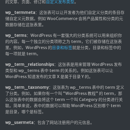
的文章、页面、修订和
自定义发布类型
。
红白机
wp_termmeta
：这张表可以让开发者为他们自定义分类的条目存
红白机资源
储自定义元数据。例如 WooCommerce 会将产品属性和分类的元
数据存储在这张表里。
dos游戏
wp_terms
：WordPress 有一套强大的分类系统可以用来组织你
在线狼人杀
的内容。每一个独立的分类项称之为 term，它们被存储在这张表
飞船对接模拟
里。例如，WordPress 的
目录和标签
就是分类，目录和标签中的
每一项就是 term。
特效地址
wp_term_relationships
：这张表是用来管理 WordPress 发布
引导页
类型和 wp_terms 表中 term 的关系的。例如这张表可以让
WordPress 知道发布的文章 X 是属于目录 Y 的。
背景动画
wp_term_taxonomy
：这张表为 wp_terms 表中的 term 定义
文字变换特效
了分类。例如，如果你有一个叫 “WordPress 教程” 的 term，那
Floatingheart
么这张表中的数据会将这个 term 一个叫 Category 的分类进行关
联。简单来说，表中的数据可以帮助 WordPress 区别哪个 term
树境
是目录，哪个是标签。
过山车
wp_usermeta
：包含了网站注册用户的元信息。
夜景