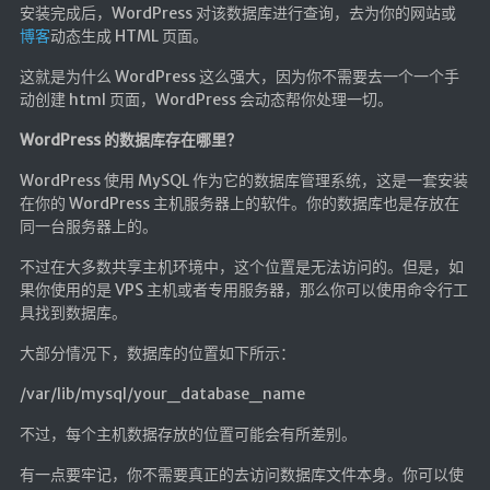
安装完成后，WordPress 对该数据库进行查询，去为你的网站或
博客
动态生成 HTML 页面。
随便听听
音乐下载
这就是为什么 WordPress 这么强大，因为你不需要去一个一个手
动创建 html 页面，WordPress 会动态帮你处理一切。
音乐下载2
WordPress 的数据库存在哪里？
音乐播放下载
音乐下载备用一
WordPress 使用 MySQL 作为它的数据库管理系统，这是一套安装
在你的 WordPress 主机服务器上的软件。你的数据库也是存放在
音乐下载备用二
同一台服务器上的。
音乐下载备用三
不过在大多数共享主机环境中，这个位置是无法访问的。但是，如
无损音乐下载
果你使用的是 VPS 主机或者专用服务器，那么你可以使用命令行工
具找到数据库。
mv下载
大部分情况下，数据库的位置如下所示：
Beats Per Minute
/var/lib/mysql/your_database_name
📕学习
不过，每个主机数据存放的位置可能会有所差别。
知乎付费文章
有一点要牢记，你不需要真正的去访问数据库文件本身。你可以使
Markdown学习