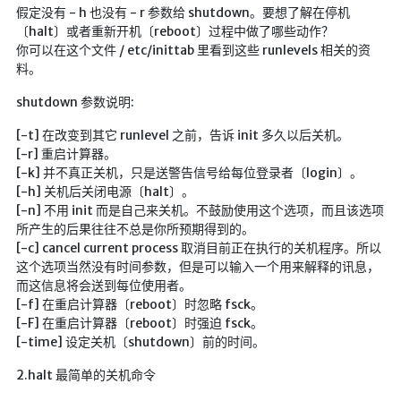
假定没有 - h 也没有 - r 参数给 shutdown。要想了解在停机
〔halt〕或者重新开机〔reboot〕过程中做了哪些动作？
随便听听
你可以在这个文件 / etc/inittab 里看到这些 runlevels 相关的资
音乐下载
料。
音乐下载2
shutdown 参数说明:
音乐播放下载
[-t] 在改变到其它 runlevel 之前，告诉 init 多久以后关机。
音乐下载备用一
[-r] 重启计算器。
[-k] 并不真正关机，只是送警告信号给每位登录者〔login〕。
音乐下载备用二
[-h] 关机后关闭电源〔halt〕。
音乐下载备用三
[-n] 不用 init 而是自己来关机。不鼓励使用这个选项，而且该选项
所产生的后果往往不总是你所预期得到的。
无损音乐下载
[-c] cancel current process 取消目前正在执行的关机程序。所以
mv下载
这个选项当然没有时间参数，但是可以输入一个用来解释的讯息，
而这信息将会送到每位使用者。
Beats Per Minute
[-f] 在重启计算器〔reboot〕时忽略 fsck。
[-F] 在重启计算器〔reboot〕时强迫 fsck。
📕学习
[-time] 设定关机〔shutdown〕前的时间。
知乎付费文章
2.halt 最简单的关机命令
Markdown学习