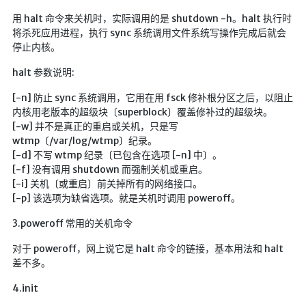
仓库
用 halt 命令来关机时，实际调用的是 shutdown -h。halt 执行时
将杀死应用进程，执行 sync 系统调用文件系统写操作完成后就会
音乐解析 半成品
停止内核。
低价开会员
halt 参数说明:
[-n] 防止 sync 系统调用，它用在用 fsck 修补根分区之后，以阻止
内核用老版本的超级块〔superblock〕覆盖修补过的超级块。
[-w] 并不是真正的重启或关机，只是写
wtmp〔/var/log/wtmp〕纪录。
[-d] 不写 wtmp 纪录〔已包含在选项 [-n] 中〕。
[-f] 没有调用 shutdown 而强制关机或重启。
[-i] 关机〔或重启〕前关掉所有的网络接口。
[-p] 该选项为缺省选项。就是关机时调用 poweroff。
3.poweroff 常用的关机命令
对于 poweroff，网上说它是 halt 命令的链接，基本用法和 halt
差不多。
4.init