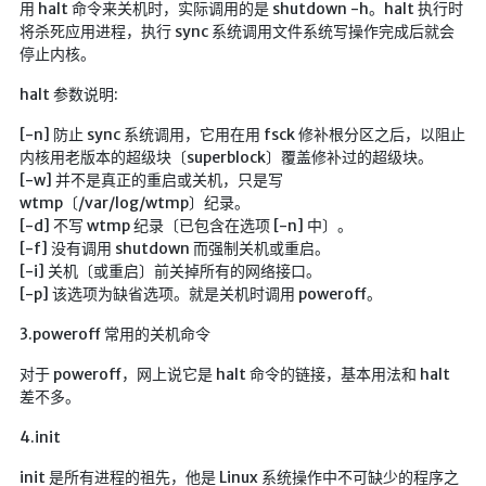
用 halt 命令来关机时，实际调用的是 shutdown -h。halt 执行时
LaTeX公式编辑器
将杀死应用进程，执行 sync 系统调用文件系统写操作完成后就会
停止内核。
Mathlab教学
halt 参数说明:
乐理学习
Web 技术教程
[-n] 防止 sync 系统调用，它用在用 fsck 修补根分区之后，以阻止
内核用老版本的超级块〔superblock〕覆盖修补过的超级块。
Greasemonkey学习
[-w] 并不是真正的重启或关机，只是写
ffmpeg学习
wtmp〔/var/log/wtmp〕纪录。
[-d] 不写 wtmp 纪录〔已包含在选项 [-n] 中〕。
VIP资源下载
[-f] 没有调用 shutdown 而强制关机或重启。
[-i] 关机〔或重启〕前关掉所有的网络接口。
字帖生成
[-p] 该选项为缺省选项。就是关机时调用 poweroff。
全历史
3.poweroff 常用的关机命令
发现中国
对于 poweroff，网上说它是 halt 命令的链接，基本用法和 halt
世界货币
差不多。
土木类资源下载
4.init
找建筑 土木资源
init 是所有进程的祖先，他是 Linux 系统操作中不可缺少的程序之