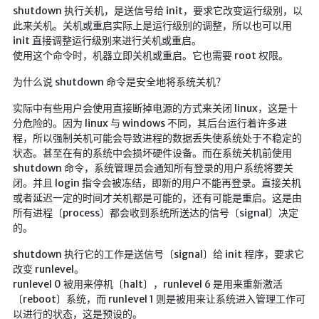
shutdown 执行关机，是送信号给 init，要求它改变运行级别，以
英美日韩剧
此来关机。关机或重启实际上是运行级别的调整，所以也可以用
在线影视新增
init 直接调整运行级别来进行关机或重启。
使用这个命令时，机器立即关机或重启。它也需要 root 权限。
导航站
为什么说 shutdown 命令是安全地将系统关机？
在线影视(失效)
实际中有些用户会使用直接断掉电源的方式来关闭 linux，这是十
电影下载
分危险的。因为 linux 与 windows 不同，其后台运行着许多进
视频教程
程，所以强制关机可能会导致进程的数据丢失使系统处于不稳定的
状态。甚至在有的系统中会损坏硬件设备。而在系统关机前使用
直播聚合
shutdown 命令，系统管理员会通知所有登录的用户系统将要关
📺在线电视
闭。并且 login 指令会被冻结，即新的用户不能再登录。直接关机
或者延迟一定的时间才关机都是可能的，还有可能是重启。这是由
视频解析
所有进程〔process〕都会收到系统所送达的信号〔signal〕决定
盒子软件
的。
盒子软件国内下载
shutdown 执行它的工作是送信号〔signal〕给 init 程序，要求它
软件接口
改变 runlevel。
runlevel 0 被用来停机〔halt〕，runlevel 6 是用来重新激活
〔reboot〕系统，而 runlevel 1 则是被用来让系统进入管理工作可
🎵音乐播放
以进行的状态，这是预设的。
器