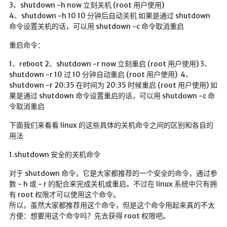
3、shutdown -h now 立刻关机 (root 用户使用)
航拍全景
4、shutdown -h 10 10 分钟后自动关机 如果是通过 shutdown
暗网导航
命令设置关机的话，可以用 shutdown -c 命令取消重启
重启命令：
简易代理
1、reboot 2、shutdown -r now 立刻重启 (root 用户使用) 3、
网页代理
shutdown -r 10 过 10 分钟自动重启 (root 用户使用) 4、
网页代理备用
shutdown -r 20:35 在时间为 20:35 时候重启 (root 用户使用) 如
果是通过 shutdown 命令设置重启的话，可以用 shutdown -c 命
Google访问助手
令取消重启
🎬在线影视
下面我们来看看 linux 的这些具体的关机命令之间的区别和各自的
用法
影视导航
1.shutdown 安全的关机命令
星视界
对于 shutdown 命令，它是大家都推荐的一个安全的命令，通过参
影视无广告
数 - h 或 - r 的配合来完成关机或重启。不过在 linux 系统中只有拥
在线影视备用
有 root 权限才可以使用这个命令。
所以，虽然大家都推荐用这个命令，但是这个命令用起来真的不太
在线影视 备用1
方便：想要用这个命令吗？先去获得 root 权限吧。
在线影视 备用2