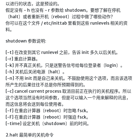
以进行的状态，这是预设的。
海洋
假定没有 - h 也没有 - r 参数给 shutdown。要想了解在停机
动画线分形
〔halt〕或者重新开机〔reboot〕过程中做了哪些动作？
你可以在这个文件 / etc/inittab 里看到这些 runlevels 相关的资
背景连线动画
料。
蜂巢背景特效
shutdown 参数说明:
电流变形效果
[-t] 在改变到其它 runlevel 之前，告诉 init 多久以后关机。
夜色折现效果
[-r] 重启计算器。
[-k] 并不真正关机，只是送警告信号给每位登录者〔login〕。
🚩合集
[-h] 关机后关闭电源〔halt〕。
[-n] 不用 init 而是自己来关机。不鼓励使用这个选项，而且该选项
技术
所产生的后果往往不总是你所预期得到的。
[-c] cancel current process 取消目前正在执行的关机程序。所以
文章
这个选项当然没有时间参数，但是可以输入一个用来解释的讯息，
⌛时光轴
而这信息将会送到每位使用者。
[-f] 在重启计算器〔reboot〕时忽略 fsck。
🎅登录
[-F] 在重启计算器〔reboot〕时强迫 fsck。
[-time] 设定关机〔shutdown〕前的时间。
隐私政策
2.halt 最简单的关机命令