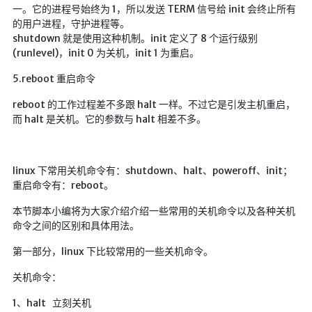
🔨工具
一。它的进程号始终为 1，所以发送 TERM 信号给 init 会终止所有
的用户进程，守护进程等。
帮你百度
shutdown 就是使用这种机制。init 定义了 8 个运行级别
(runlevel)，init 0 为关机，init 1 为重启。
手写文件生成
文件传输
5.reboot 重启命令
文件传输 自建
reboot 的工作过程差不多跟 halt 一样。不过它是引发主机重启，
而 halt 是关机。它的参数与 halt 相差不多。
文库下载
九宫格照片生成
图片加水印
linux 下常用关机命令有：shutdown、halt、poweroff、init；
重启命令有：reboot。
图片转字符
本节脚本小编将为大家介绍介绍一些常用的关机命令以及各种关机
查重软件
命令之间的区别和具体用法。
Aria2
第一部分，linux 下比较常用的一些关机命令。
个人网盘
关机命令：
Cloudreve
家庭网盘
1、halt 立刻关机