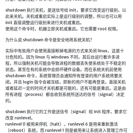
红白机
shutdown 执行关机，是送信号给 init，要求它改变运行级别，以
此来关机。关机或重启实际上是运行级别的调整，所以也可以用
红白机资源
init 直接调整运行级别来进行关机或重启。
dos游戏
使用这个命令时，机器立即关机或重启。它也需要 root 权限。
在线狼人杀
为什么说 shutdown 命令是安全地将系统关机？
飞船对接模拟
实际中有些用户会使用直接断掉电源的方式来关闭 linux，这是十
分危险的。因为 linux 与 windows 不同，其后台运行着许多进
特效地址
程，所以强制关机可能会导致进程的数据丢失使系统处于不稳定的
状态。甚至在有的系统中会损坏硬件设备。而在系统关机前使用
引导页
shutdown 命令，系统管理员会通知所有登录的用户系统将要关
背景动画
闭。并且 login 指令会被冻结，即新的用户不能再登录。直接关机
或者延迟一定的时间才关机都是可能的，还有可能是重启。这是由
文字变换特效
所有进程〔process〕都会收到系统所送达的信号〔signal〕决定
Floatingheart
的。
树境
shutdown 执行它的工作是送信号〔signal〕给 init 程序，要求它
改变 runlevel。
过山车
runlevel 0 被用来停机〔halt〕，runlevel 6 是用来重新激活
夜景
〔reboot〕系统，而 runlevel 1 则是被用来让系统进入管理工作可