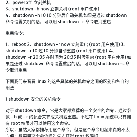
2、poweroff 立刻关机
Google硬盘
3、shutdown -h now 立刻关机 (root 用户使用)
主站网页探针
4、shutdown -h 10 10 分钟后自动关机 如果是通过 shutdown
命令设置关机的话，可以用 shutdown -c 命令取消重启
副站网页探针
重启命令：
高阶工具
1、reboot 2、shutdown -r now 立刻重启 (root 用户使用) 3、
shutdown -r 10 过 10 分钟自动重启 (root 用户使用) 4、
软件下载安装
shutdown -r 20:35 在时间为 20:35 时候重启 (root 用户使用) 如
百度网盘解析
果是通过 shutdown 命令设置重启的话，可以用 shutdown -c 命
令取消重启
百度解析_备用
文字重排
下面我们来看看 linux 的这些具体的关机命令之间的区别和各自的
用法
id查手机号
1.shutdown 安全的关机命令
注册接码
临时邮箱
对于 shutdown 命令，它是大家都推荐的一个安全的命令，通过参
数 - h 或 - r 的配合来完成关机或重启。不过在 linux 系统中只有拥
临时Gmail
有 root 权限才可以使用这个命令。
所以，虽然大家都推荐用这个命令，但是这个命令用起来真的不太
🎮小游戏
方便：想要用这个命令吗？先去获得 root 权限吧。