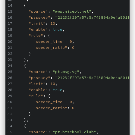
Google硬盘
    {
"source"
: 
"www.nicept.net"
,
主站网页探针
"passkey"
: 
"21232f297a57a5a743894a0e4a801fc3
"limit"
: 
10
,
副站网页探针
"enable"
: 
true
,
"rule"
: {
高阶工具
"seeder_time"
: 
0
,
"seeder_ratio"
: 
0
软件下载安装
      }
    },
百度网盘解析
    {
百度解析_备用
"source"
: 
"pt.msg.vg"
,
"passkey"
: 
"21232f297a57a5a743894a0e4a801fc3
文字重排
"limit"
: 
10
,
id查手机号
"enable"
: 
true
,
"rule"
: {
注册接码
"seeder_time"
: 
0
,
"seeder_ratio"
: 
0
临时邮箱
      }
临时Gmail
    },
    {
🎮小游戏
"source"
: 
"pt.btschool.club"
,