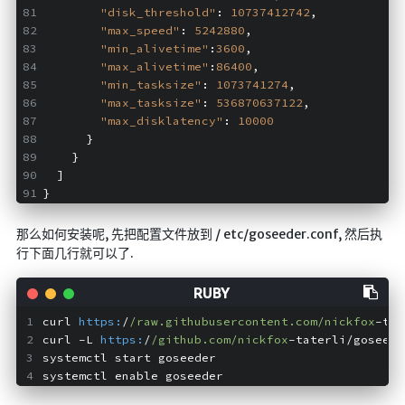
仓库
"disk_threshold"
: 
10737412742
,
"max_speed"
: 
5242880
,
音乐解析 半成品
"min_alivetime"
:
3600
,
"max_alivetime"
:
86400
,
低价开会员
"min_tasksize"
: 
1073741274
,
"max_tasksize"
: 
536870637122
,
"max_disklatency"
: 
10000
      }
    }
  ]
}
那么如何安装呢, 先把配置文件放到 / etc/goseeder.conf, 然后执
行下面几行就可以了.
curl 
https:
/
/raw.githubusercontent.com/nickfox
-tat
curl -L 
https:
/
/github.com/nickfox
-taterli/goseede
systemctl start goseeder
systemctl enable goseeder