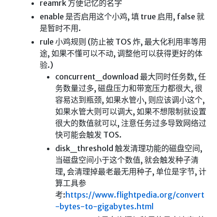
reamrk 方便记忆的名字
enable 是否启用这个小鸡, 填 true 启用, false 就
随便听听
是暂时不用.
音乐下载
rule 小鸡规则 (防止被 TOS 炸, 最大化利用率等用
音乐下载2
途, 如果不懂可以不动, 调整他可以获得更好的体
音乐播放下载
验.)
concurrent_download 最大同时任务数, 任
音乐下载备用一
务数量过多, 磁盘压力和带宽压力都很大, 很
音乐下载备用二
容易达到瓶颈, 如果水管小, 则应该调小这个,
音乐下载备用三
如果水管大则可以调大, 如果不想限制就设置
很大的数值就可以, 注意任务过多导致网络过
无损音乐下载
快可能会触发 TOS.
mv下载
disk_threshold 触发清理功能的磁盘空间,
Beats Per Minute
当磁盘空间小于这个数值, 就会触发种子清
理, 会清理掉最老最无用种子, 单位是字节, 计
📕学习
算工具参
考:
https://www.flightpedia.org/convert
知乎付费文章
-bytes-to-gigabytes.html
Markdown学习