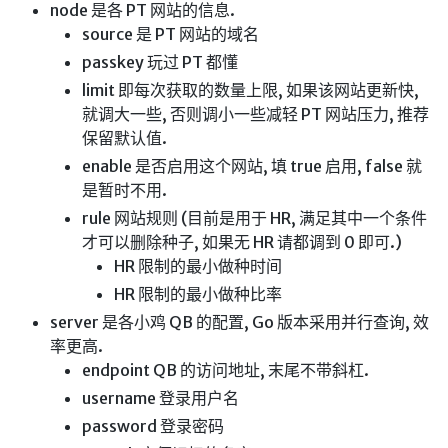
node 是各 PT 网站的信息.
英美日韩剧
source 是 PT 网站的域名
在线影视新增
passkey 玩过 PT 都懂
导航站
limit 即每次获取的数量上限, 如果该网站更新快,
就调大一些, 否则调小一些减轻 PT 网站压力, 推荐
在线影视(失效)
保留默认值.
电影下载
enable 是否启用这个网站, 填 true 启用, false 就
视频教程
是暂时不用.
直播聚合
rule 网站规则 (目前是用于 HR, 满足其中一个条件
才可以删除种子, 如果无 HR 请都调到 0 即可.)
📺在线电视
HR 限制的最小做种时间
视频解析
HR 限制的最小做种比率
盒子软件
server 是各小鸡 QB 的配置, Go 版本采用并行查询, 效
盒子软件国内下载
率更高.
endpoint QB 的访问地址, 末尾不带斜杠.
软件接口
username 登录用户名
🎵音乐播放
password 登录密码
器