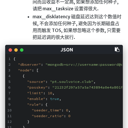
间而且收益不一定高, 如果想添加任何种子,
🔨工具
请把 max_tasksize 设置得很大.
帮你百度
max_disklatency 磁盘延迟达到这个数值时
手写文件生成
候, 不会添加任何种子, 避免因为长期磁盘占
用而触发 TOS, 如果想忽略这个参数, 只需要
文件传输
把延迟调的很大就行.
文件传输 自建
文库下载
{
九宫格照片生成
"dbserver"
: 
"mongodb+srv://username:password@clu
图片加水印
"node"
: [
    {
图片转字符
"source"
: 
"pt.soulvoice.club"
,
查重软件
"passkey"
: 
"21232f297a57a5a743894a0e4a801fc3
"limit"
: 
10
,
Aria2
"enable"
: 
true
,
"rule"
: {
个人网盘
"seeder_time"
: 
0
,
Cloudreve
"seeder_ratio"
: 
0
      }
家庭网盘
    },