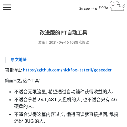
改进版的PT自动工具
发布于 2021-04-16 1088 次阅读
原文地址
💻在线桌面
项目地址:
https://github.com/nickfox-taterli/goseeder
bing壁纸
简而言之, 这个工具：
🔥排行榜
不适合无限流量, 希望通过自动辅种获得收益的人.
导航站
不适合拿着 24T,48T 大盘机的人, 也不适合只有 4G
综合导航
硬盘的人.
合集网
不适合觉得这篇内容过长, 懒得阅读就直接提问, 乱搞
还说 BUG 的人.
鱼塘热榜