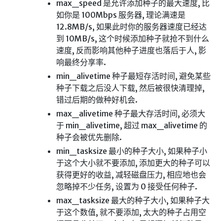
max_speed 是允许添加种子的最大速度, 比
LaTeX公式编辑器
如你是 100Mbps 服务器, 理论满速是
12.8MB/s, 如果此时你的服务器速度已经达
Mathlab教学
到 10MB/s, 这个时候添加种子就抢不到什么
乐理学习
速度, 反而影响其他种子进度也落后于人, 影
Web 技术教程
响最终分享率.
min_alivetime 种子最短存活时间, 避免某些
Greasemonkey学习
种子下载之后没人下载, 然后被很快清理掉,
ffmpeg学习
错过后期的做种好机会.
VIP资源下载
max_alivetime 种子最大存活时间, 必须大
字帖生成
于 min_alivetime, 超过 max_alivetime 的
种子会被优先删除.
全历史
min_tasksize 最小的种子大小, 如果种子小
发现中国
于这个大小就不要添加, 添加更大的种子可以
世界货币
获得更好的收益, 减轻磁盘压力, 相应地也会
忽略掉不少任务, 设置为 0 接受任何种子.
土木类资源下载
max_tasksize 最大的种子大小, 如果种子大
找建筑 土木资源
于这个数值, 就不要添加, 太大的种子占用空