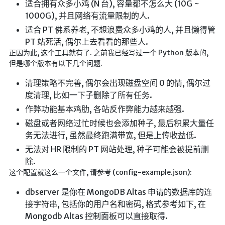
适合拥有众多小鸡 (N 台), 容量都不怎么大 (10G ~
航拍全景
1000G), 并且网络有流量限制的人.
暗网导航
适合 PT 佛系养老, 不想浪费众多小鸡的人, 并且懒得管
PT 站死活, 偶尔上去看看的那些人.
简易代理
正因为此, 这个工具就有了. 之前我已经写过一个 Python 版本的,
但是哪个版本有以下几个问题.
网页代理
网页代理备用
清理策略不完善, 偶尔会出现磁盘空间 0 的情, 偶尔过
度清理, 比如一下子删除了所有任务.
Google访问助手
作弊功能基本鸡肋, 各站反作弊能力越来越强.
🎬在线影视
磁盘或者网络过忙时候也会添加种子, 最后积累大量任
务无法进行, 虽然最终跑满带宽, 但是上传收益低.
影视导航
无法对 HR 限制的 PT 网站处理, 种子可能会被提前删
星视界
除.
这个配置就这么一个文件, 请参考 (config-example.json):
影视无广告
在线影视备用
dbserver 是你在 MongoDB Altas 申请的数据库的连
接字符串, 包括你的用户名和密码, 格式参考如下, 在
在线影视 备用1
Mongodb Altas 控制面板可以直接取得.
在线影视 备用2