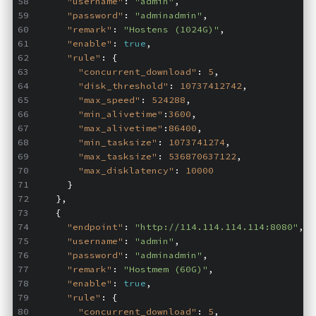
"username"
: 
"admin"
,
海洋
"password"
: 
"adminadmin"
,
"remark"
: 
"Hostens (1024G)"
,
动画线分形
"enable"
: 
true
,
"rule"
: {
背景连线动画
"concurrent_download"
: 
5
,
蜂巢背景特效
"disk_threshold"
: 
10737412742
,
"max_speed"
: 
524288
,
电流变形效果
"min_alivetime"
:
3600
,
夜色折现效果
"max_alivetime"
:
86400
,
"min_tasksize"
: 
1073741274
,
"max_tasksize"
: 
536870637122
,
🚩合集
"max_disklatency"
: 
10000
      }
技术
    },
文章
    {
"endpoint"
: 
"http://114.114.114.114:8080"
,
⌛时光轴
"username"
: 
"admin"
,
"password"
: 
"adminadmin"
,
🎅登录
"remark"
: 
"Hostmem (60G)"
,
"enable"
: 
true
,
隐私政策
"rule"
: {
"concurrent_download"
: 
5
,