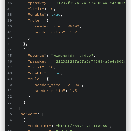
"passkey"
: 
"21232f297a57a5a743894a0e4a801fc3
红白机
"limit"
: 
10
,
"enable"
: 
true
,
红白机资源
"rule"
: {
"seeder_time"
: 
86400
,
dos游戏
"seeder_ratio"
: 
1.2
在线狼人杀
      }
    },
飞船对接模拟
    {
"source"
: 
"www.haidan.video"
,
特效地址
"passkey"
: 
"21232f297a57a5a743894a0e4a801fc3
"limit"
: 
10
,
引导页
"enable"
: 
true
,
"rule"
: {
背景动画
"seeder_time"
: 
216000
,
文字变换特效
"seeder_ratio"
: 
1.5
      }
Floatingheart
    }
  ],
树境
"server"
: [
过山车
    {
"endpoint"
: 
"http://89.47.1.1:8080"
,
夜景