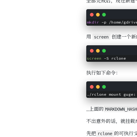
全部完成后，现在新建
mkdir
用
创建一个新
screen
screen
执行如下命令：
./rclone mount guge:
_上面的
MARKDOWN_HAS
不出意外的话，就挂载
先把
的可执行
rclone