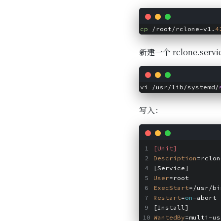
cp
 /root/rclone-v1.
4
新建一个 rclone.serv
vi /usr/lib/systemd/
写入：
[Unit]
Description
=rclon
[Service]
User
=root
ExecStart
=/usr/bi
Restart
=
on
-abort
[Install]
WantedBy
=multi-us