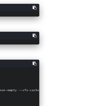
non-empty --vfs-cache-mode writes