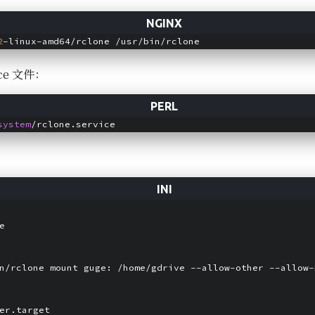
2
ice 文件：
system
e
n/rclone mount guge: /home/gdrive --allow-other --allow-
er.target