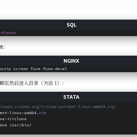
release
赖：
64) 解压然后进入目录（方法 1）：
loads.rclone.org/rclone-current-linux-amd64.zip
ent-linux-amd64.
zip
ne-*/rclone
one /usr/bin/