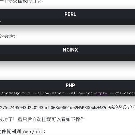
一个你要挂载的目录：
的会话：
 /home/gdrive --allow-other --allow-non-
empty
指的是你自
H275c7495943d2c02435c5063d0601de2MARKDOWN
HASH
成功了！重启后自动挂载可以看如下操作
文件复制到
：
/usr/bin