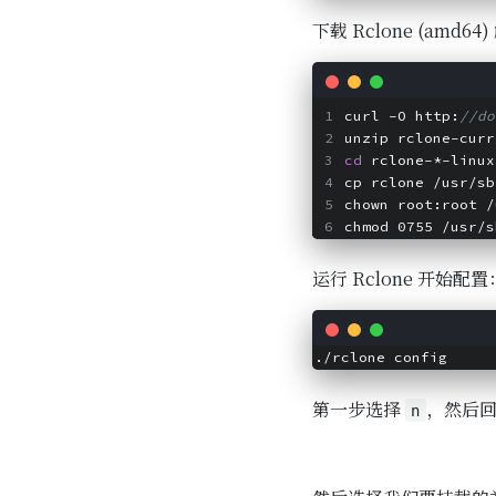
下载 Rclone (amd
curl -O http:
//do
unzip rclone-curr
cd
 rclone-*-linux
cp rclone /usr/sb
chown root:root /
chmod 0755 /usr/s
运行 Rclone 开始配置
第一步选择
，然后
n