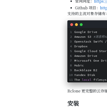
官网网址：
https:/
Github 项目：
htt
支持的主流对象存储有
Google Drive 
Amazon S3 
#消息称A
Openstack Swift /
Dropbox
Google Cloud Stor
Amazon Drive
Microsoft One Dri
Hubic
Backblaze B2
Yandex Disk
The 
local
 filesys
Rclone 更完整的云存
安装