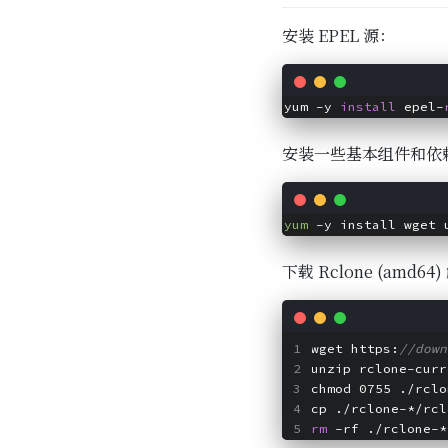
安装 EPEL 源：
yum -y 
install
 epel-
安装一些基本组件和依
yum
下载 Rclone (amd
wget https:
//down
unzip rclone-curr
chmod 0755 ./rclo
cp ./rclone-*/rcl
rm
 -rf ./rclone-*