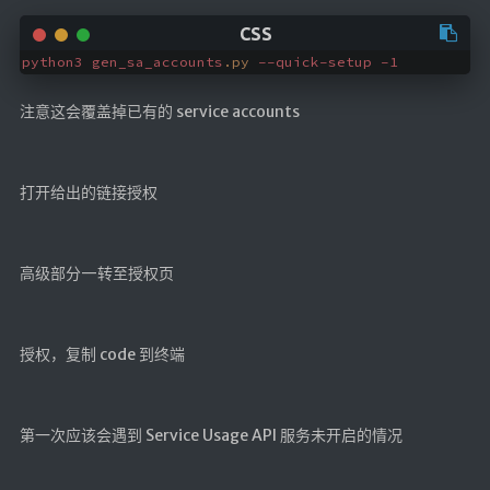
Google硬盘
主站网页探针
python3
gen_sa_accounts
.py
--quick-setup
-1
副站网页探针
注意这会覆盖掉已有的 service accounts
高阶工具
软件下载安装
打开给出的链接授权
百度网盘解析
百度解析_备用
高级部分—转至授权页
文字重排
id查手机号
授权，复制 code 到终端
注册接码
临时邮箱
临时Gmail
第一次应该会遇到 Service Usage API 服务未开启的情况
🎮小游戏