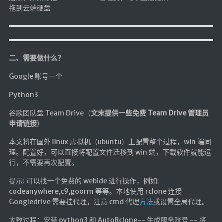
拖到云端硬盘
英美日韩剧
在线影视新增
导航站
二、需要做什么？
在线影视(失效)
电影下载
Google 账号一个
视频教程
Python3
直播聚合
谷歌团队盘 Team Drive（
文末提供一些免费 Team Drive 管理员
📺在线电视
申请链接
）
视频解析
本文将在国外 linux 虚拟机（ubuntu）上配置整个过程，win 端同
理。配置好，可以直接将配置文件迁移到 win 端，下载软件就能运
盒子软件
行，不需要再次配置。
盒子软件国内下载
提示: 可以找一个免费的 webide 进行操作，例如:
软件接口
codeanywhere,c9,goorm 等等。本地使用 rclone 连接
Googledrive 需要挂代理，注意 cmd 代理
方法
或设置全局代理。
🎵音乐播放
大致过程：安装 python3 和 AutoRclone-- 生成服务账号 -- 将
器