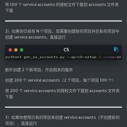
🔨工具
将 100 个 service accounts 的授权文件下载到 accounts 文件夹
下面
帮你百度
手写文件生成
2）如果你已经有 N 个项目，现需要创建新的项目并在新的项目中
文件传输
创建 service accounts，直接运行
文件传输 自建
文库下载
python3 gen_sa_accounts.py --quick-setup 
2
 --
new
九宫格照片生成
图片加水印
额外创建 2 个新项目，开启相关的服务
图片转字符
创建 200 个 service accounts（2 个项目，每个项目 100 个）
查重软件
将 200 个 service accounts 的授权文件下载到 accounts 文件夹
Aria2
下面
个人网盘
Cloudreve
3）如果你想用已有的项目来创建 service accounts（不创建新的
家庭网盘
项目），直接运行