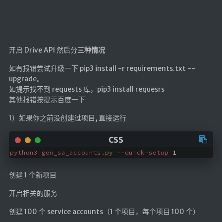
LaTeX公式编辑器
Mathlab教学
乐理学习
开启 Drive API 然后分
三种情况
Web 技术教程
如有报错尝试升级一下 pip3 install -r requirements.txt --
Greasemonkey学习
upgrade。
如提示找不到 requests 库，pip3 install requesrs
ffmpeg学习
其他报错按提示百度一下
VIP资源下载
1）如果你之前没创建过项目, 直接运行
字帖生成
全历史
python3
gen_sa_accounts
.py
--quick-setup
发现中国
世界货币
创建 1 个新项目
土木类资源下载
开启相关的服务
找建筑 土木资源
创建 100 个 service accounts（1 个项目，每个项目 100 个）