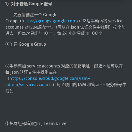
1）对于普通 Google 账号
海洋
先直接创建一个 Google
动画线分形
Group（
https://groups.google.com/
）然后手动地将 service
背景连线动画
accounts 对应的邮箱地址（可以在 json 认证文件中找到）挨个加
进去。但每次只能加 10 个，每 24 小时只能加 100 个。
蜂巢背景特效
电流变形效果
①创建 Google Group
夜色折现效果
②手动添加 service accounts 对应的邮箱地址，邮箱地址可以在
🚩合集
每 json 认证文件中找到或在
技术
（
https://console.cloud.google.com/iam-
admin/serviceaccounts
）每个项目的 IAM 和管理 -- 服务账号中
文章
找到
⌛时光轴
🎅登录
隐私政策
③把群组邮箱添加到 Team Drive