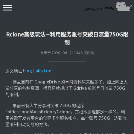
Rclone高级玩法–利用服务账号突破日流量750G限
制
发布于 2020-06-21 1046 次阅读
💻在线桌面
原文地址
blog.jialezi.net
bing壁纸
博主目前在 GoogleDrive 的学习资料原来越多了，加上网上大
量分享的各种资源，很容易就超出了 Gdrive 单账号日流量 750G
🔥排行榜
的限制。
导航站
早前已有大牛分享出突破 750G 的程序
综合导航
Folderclone/AutoRclone/Gclone，其根本原理都是一样的，利
用谷歌开发者平台的创建多个服务帐户，每个账号 750G，达到流
合集网
量限制自动切号的方法。
鱼塘热榜