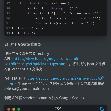
for
line
in
 fs.readlines():
        mylist_1 = 
line
.
split
(
":"
)
if
 mylist_1[0] == 
"  "
client_email
""
 :
            mylist_2 = mylist_1[1].
split
(
""
")
            fout.write(mylist_2[1] + '\
n
')
fout.write('\
n
')
fout.
close
()
2）对于 G Suite 管理员
按照官方步骤开启 Directory
API（
https://developers.google.com/admin-
sdk/directory/v1/quickstart/python
），将生成的 json 文件保
存到 credentials 文件夹下。
在控制面版（
https://support.google.com/a/answer/33343?
hl=en
）里面创建一个群组，创建好你会获得一个类似域名邮箱的
地址 sa@yourdomain.com
利用 API 将 service accounts 加入 Google Groups