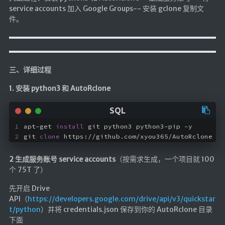
service accounts 加入 Google Groups-- 安装 gclone 复制文
随便听听
件。
音乐下载
音乐下载2
音乐播放下载
三、详细过程
音乐下载备用一
1. 安装 python3 和 AutoRclone
音乐下载备用二
音乐下载备用三
apt-get 
install
 git python3 python3-pip -y
无损音乐下载
git 
clone
 https://github.com/xyou365/AutoRclone &&
mv下载
2 生成服务账号 service accounts
（按需求生成，一个项目就 100
Beats Per Minute
个 75T 了）
📕学习
先开启 Drive
API（
https://developers.google.com/drive/api/v3/quickstar
知乎付费文章
t/python
）并将 credentials.json 保存到你的 AutoRclone 目录
下面
Markdown学习