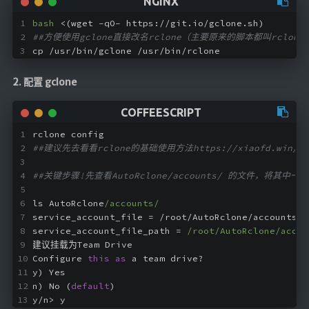
bash
 <(wget -qO- https://git.io/gclone.sh)
##方便使用gclone直接改名rclone（主要原来的脚本都叫rclone
cp /usr/bin/gclone /usr/bin/rclone
2. 配置 gclone
rclone config
##建议先去看看rclone的基础使用方法https://xiaofd.win/rcl
##关键步骤!先查看AutoRclone/accounts/ 的文件，将其中一个设置
ls AutoRclone
/accounts/
service_account_file = /root/AutoRclone/accounts/
0
service_account_file_path = 
/root/AutoRclone/accou
建议挂载为Team Drive
Configure 
this
as
 a team drive?
y) Yes
n) No (
default
)
y/n> y