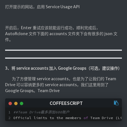
打开提示的网站，启用 Service Usage API
红白机
红白机资源
dos游戏
开启后，Enter 重试应该就能运行成功，顺利完成后，
AutoRclone 文件下面的 accounts 文件夹下会有很多的 json 文
在线狼人杀
件。
飞船对接模拟
特效地址
3、将 service accounts 加入 Google Groups（可选，建议操作）
引导页
背景动画
为了方便管理 service accounts，也是为了让我们的 Team
Drive 可以容纳更多的 service accounts，我们这里用到了
文字变换特效
Google Groups。Team Drive
Floatingheart
树境
##Team Drive最多添加600账户
过山车
Official limits to the members 
of
 Team Drive (Limi
夜景