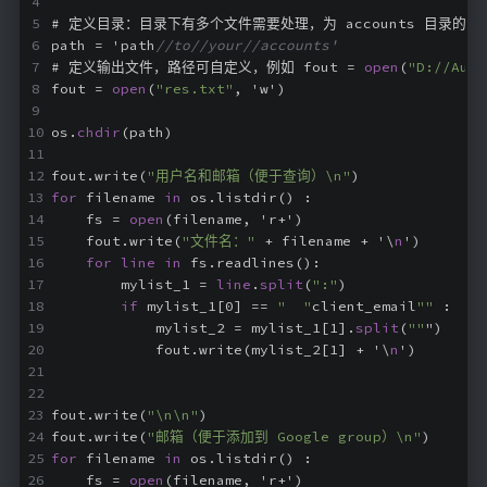
# 定义目录：目录下有多个文件需要处理，为 accounts 目录的路径
path = 'path
//to//your//accounts'
# 定义输出文件，路径可自定义，例如 fout = 
open
(
"D://Auto
fout = 
open
(
"res.txt"
, 'w')
os.
chdir
(path)
fout.write(
"用户名和邮箱（便于查询）\n"
)
for
 filename 
in
 os.listdir() :
    fs = 
open
(filename, 'r+')
    fout.write(
"文件名："
 + filename + '\
n
')
for
line
in
 fs.readlines():
        mylist_1 = 
line
.
split
(
":"
)
if
 mylist_1[0] == 
"  "
client_email
""
 :
            mylist_2 = mylist_1[1].
split
(
""
")
            fout.write(mylist_2[1] + '\
n
')
fout.write(
"\n\n"
)
fout.write(
"邮箱（便于添加到 Google group）\n"
)
for
 filename 
in
 os.listdir() :
    fs = 
open
(filename, 'r+')