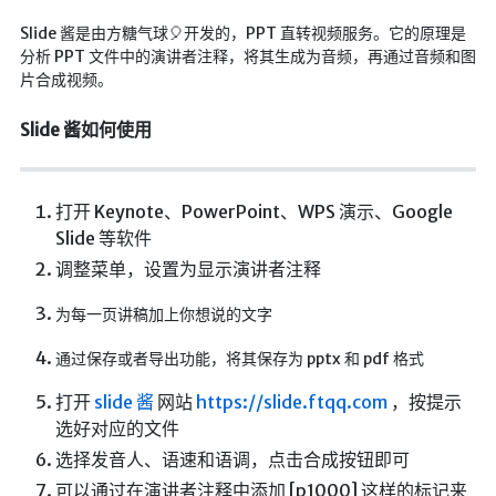
航拍全景
Slide 酱是由方糖气球🎈开发的，PPT 直转视频服务。它的原理是
暗网导航
分析 PPT 文件中的演讲者注释，将其生成为音频，再通过音频和图
片合成视频。
简易代理
Slide 酱如何使用
网页代理
网页代理备用
打开 Keynote、PowerPoint、WPS 演示、Google
Google访问助手
Slide 等软件
🎬在线影视
调整菜单，设置为显示演讲者注释
影视导航
为每一页讲稿加上你想说的文字
星视界
通过保存或者导出功能，将其保存为 pptx 和 pdf 格式
影视无广告
打开
slide 酱
网站
https://slide.ftqq.com
，按提示
在线影视备用
选好对应的文件
在线影视 备用1
选择发音人、语速和语调，点击合成按钮即可
在线影视 备用2
可以通过在演讲者注释中添加 [p1000] 这样的标记来