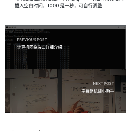
插入空白时间，1000 是一秒，可自行调整
英美日韩剧
在线影视新增
导航站
在线影视(失效)
PREVIOUS POST
电影下载
计算机网络端口详细介绍
视频教程
直播聚合
📺在线电视
视频解析
NEXT POST
字幕组机翻小助手
盒子软件
盒子软件国内下载
软件接口
🎵音乐播放
器