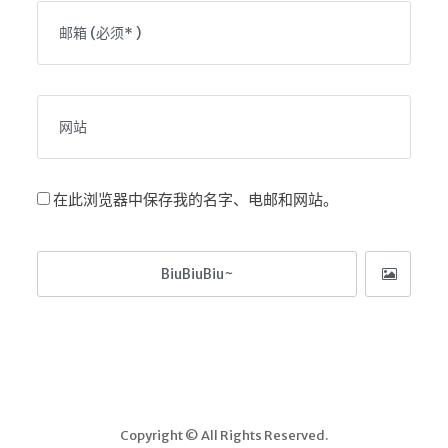
LaTeX公式编辑器
Mathlab教学
乐理学习
Web 技术教程
Greasemonkey学习
ffmpeg学习
在此浏览器中保存我的名字、电邮和网站。
VIP资源下载
字帖生成
全历史
发现中国
世界货币
土木类资源下载
找建筑 土木资源
Copyright © All Rights Reserved.