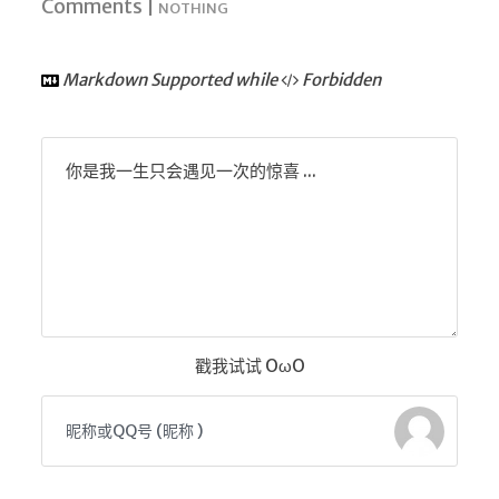
Comments |
NOTHING
随便听听
音乐下载
Markdown Supported while
Forbidden
音乐下载2
音乐播放下载
你是我一生只会遇见一次的惊喜 ...
音乐下载备用一
音乐下载备用二
音乐下载备用三
无损音乐下载
mv下载
Beats Per Minute
戳我试试 OωO
📕学习
知乎付费文章
Markdown学习