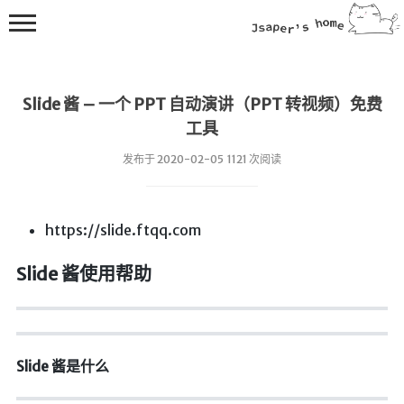
Slide 酱 – 一个 PPT 自动演讲（PPT 转视频）免费
工具
发布于 2020-02-05 1121 次阅读
💻在线桌面
https://slide.ftqq.com
bing壁纸
Slide 酱使用帮助
🔥排行榜
导航站
综合导航
合集网
Slide 酱是什么
鱼塘热榜