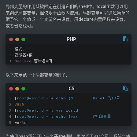
航拍全景
局部变量的作用域被限定在创建它们的shell中。local函数可以用
来创建局部变量，但仅限于函数内使用。局部变量可以通过简单的
暗网导航
赋予它一个值或一个变量名来设置，用declare内置函数来设置，
或者省略也可。
简易代理
网页代理
格式：
网页代理备用
变量名=值
Google访问助手
declare
 变量名=值
🎬在线影视
以下来示范一个局部变量的例子：
影视导航
星视界
[
root@weivid ~
]
# echo $$        #shell的ID号
8836
影视无广告
[
root@weivid ~
]
# var=world
在线影视备用
[
root@weivid ~
]
# echo $var      #打印变量
world
在线影视 备用1
在线影视 备用2
当使用bash重新开启一个
子shell
时，再次调用var变量，系统会找