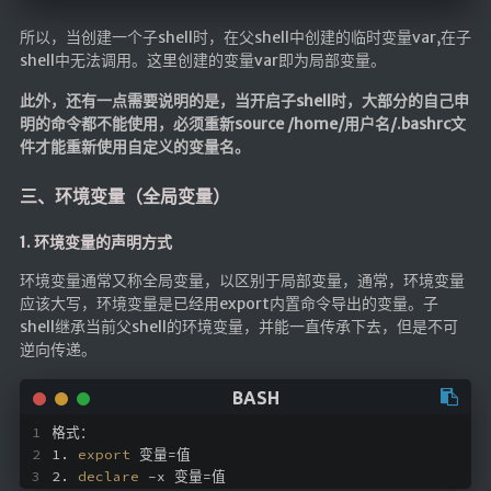
所以，当创建一个子shell时，在父shell中创建的临时变量var,在子
随便听听
shell中无法调用。这里创建的变量var即为局部变量。
音乐下载
此外，还有一点需要说明的是，当开启子shell时，大部分的自己申
音乐下载2
明的命令都不能使用，必须重新source /home/用户名/.bashrc文
音乐播放下载
件才能重新使用自定义的变量名。
音乐下载备用一
三、环境变量（全局变量）
音乐下载备用二
1. 环境变量的声明方式
音乐下载备用三
环境变量通常又称全局变量，以区别于局部变量，通常，环境变量
无损音乐下载
应该大写，环境变量是已经用export内置命令导出的变量。子
mv下载
shell继承当前父shell的环境变量，并能一直传承下去，但是不可
逆向传递。
Beats Per Minute
📕学习
格式：
知乎付费文章
1. 
export
 变量=值
2. 
declare
 -x 变量=值
Markdown学习