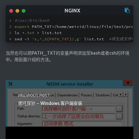
仓库
音乐解析 半成品
#/usr/bin/bash
低价开会员
export
 PATH_TXT=/home/weivid/linux/file/text/proje
ls 
*.txt
 > list.txt
sed -i 
's,^,
${PATH_TXT}
/,g'
 list.txt  
#将生成文件中的
当然也可以把PATH_TXT的变量声明添加至bash或者csh的环境
中。用前面介绍的方法。
PREVIOUS POST
哪吒探针 – Windows 客户端安装