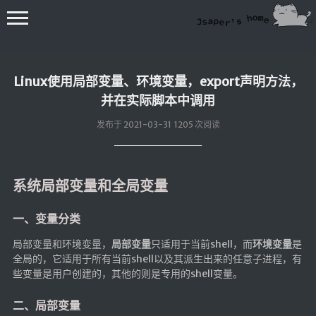
Linux使用局部变量、环境变量，export声明方法，
并在实际脚本中调用
发布于 2021-03-31 1205 次阅读
💻在线桌面
系统局部变量和全局变量
bing壁纸
🔥排行榜
一、变量分类
导航站
局部变量和环境变量，
局部变量
只适用于当前shell，而
环境变量
是
综合导航
全局的，它适用于所有当前shell以及其派生出来的任意子进程，有
些变量是用户创建的，其他的则是专用的shell变量。
合集网
鱼塘热榜
二、局部变量