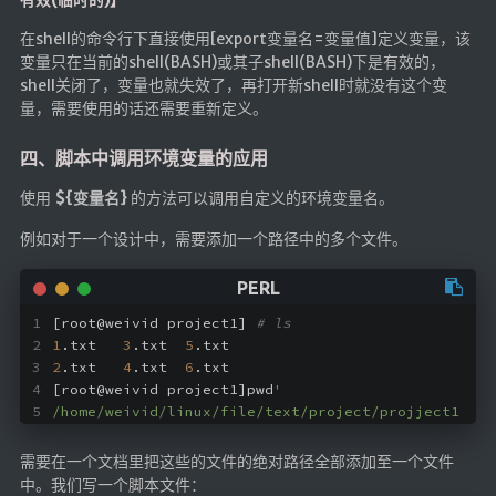
有效(临时的)】
海洋
在shell的命令行下直接使用[export变量名=变量值]定义变量，该
动画线分形
变量只在当前的shell(BASH)或其子shell(BASH)下是有效的，
shell关闭了，变量也就失效了，再打开新shell时就没有这个变
背景连线动画
量，需要使用的话还需要重新定义。
蜂巢背景特效
四、脚本中调用环境变量的应用
电流变形效果
夜色折现效果
使用
${变量名}
的方法可以调用自定义的环境变量名。
例如对于一个设计中，需要添加一个路径中的多个文件。
🚩合集
技术
[root@weivid project1] 
# ls
文章
1
.txt   
3
.txt  
5
.txt 
⌛时光轴
2
.txt   
4
.txt  
6
.txt
[root@weivid project1]pwd
'
/home/weivid/linux/file/text/project/projject1
🎅登录
隐私政策
需要在一个文档里把这些的文件的绝对路径全部添加至一个文件
中。我们写一个脚本文件：