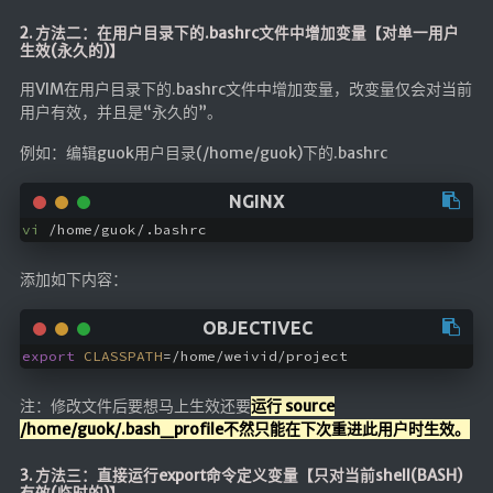
红白机
2. 方法二：在用户目录下的.bashrc文件中增加变量【对单一用户
生效(永久的)】
红白机资源
用VIM在用户目录下的.bashrc文件中增加变量，改变量仅会对当前
dos游戏
用户有效，并且是“永久的”。
在线狼人杀
例如：编辑guok用户目录(/home/guok)下的.bashrc
飞船对接模拟
特效地址
vi
 /home/guok/.bashrc
引导页
添加如下内容：
背景动画
文字变换特效
export
CLASSPATH
=/home/weivid/project
Floatingheart
注：修改文件后要想马上生效还要
运行 source
树境
/home/guok/.bash_profile不然只能在下次重进此用户时生效。
过山车
3. 方法三：直接运行export命令定义变量【只对当前shell(BASH)
夜景