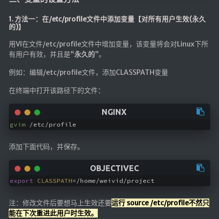
Google硬盘
1. 方法一：在/etc/profile文件中添加变量【对所有用户生效(永久
主站网页探针
的)】
副站网页探针
用VI在文件/etc/profile文件中增加变量，该变量将会对Linux下所
有用户有效，并且是“
永久的
”。
高阶工具
例如：编辑/etc/profile文件，添加CLASSPATH变量
软件下载安装
在终端中打开该路径下的文件：
百度网盘解析
百度解析_备用
gvim
 /etc/profile
文字重排
id查手机号
添加下面代码，并保存。
注册接码
临时邮箱
export
CLASSPATH
=/home/weivid/project
临时Gmail
注：修改文件后要想马上生效还要
运行 source /etc/profile不然只
能在下次重进此用户时生效。
🎮小游戏