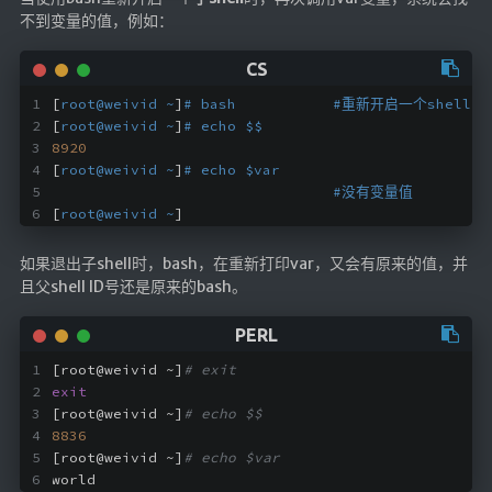
不到变量的值，例如：
英美日韩剧
在线影视新增
导航站
[
root@weivid ~
]
# bash           #重新开启一个shell I
[
root@weivid ~
]
# echo $$
在线影视(失效)
8920
电影下载
[
root@weivid ~
]
# echo $var
#没有变量值
视频教程
[
root@weivid ~
]
直播聚合
如果退出子shell时，bash，在重新打印var，又会有原来的值，并
📺在线电视
且父shell ID号还是原来的bash。
视频解析
盒子软件
[root@weivid ~]
# exit
盒子软件国内下载
exit
软件接口
[root@weivid ~]
# echo $$
8836
[root@weivid ~]
# echo $var
🎵音乐播放
world
器