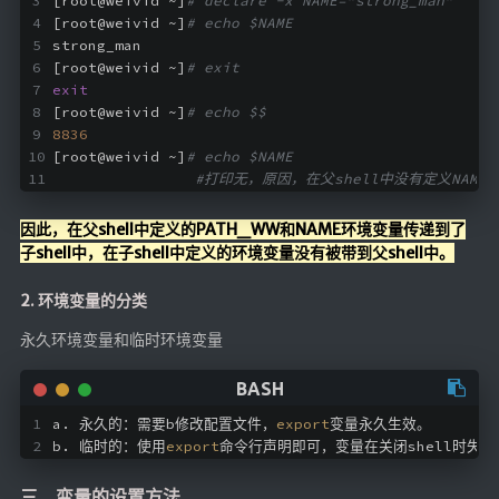
[root@weivid ~]
# declare -x NAME=”strong_man”
🔨工具
[root@weivid ~]
# echo $NAME
strong_man
帮你百度
[root@weivid ~]
# exit
手写文件生成
exit
[root@weivid ~]
# echo $$
文件传输
8836
[root@weivid ~]
# echo $NAME
文件传输 自建
#打印无，原因，在父shell中没有定义NAME变
文库下载
因此，在父shell中定义的PATH_WW和NAME环境变量传递到了
九宫格照片生成
子shell中，在子shell中定义的环境变量没有被带到父shell中。
图片加水印
2. 环境变量的分类
图片转字符
查重软件
永久环境变量和临时环境变量
Aria2
个人网盘
a. 永久的：需要b修改配置文件，
export
变量永久生效。
Cloudreve
b. 临时的：使用
export
命令行声明即可，变量在关闭shell时失效
家庭网盘
三、变量的设置方法