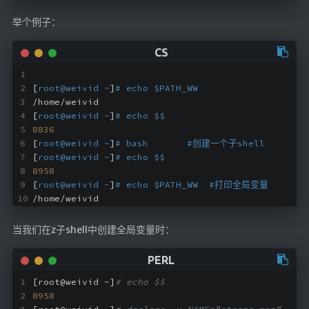
LaTeX公式编辑器
举个例子：
Mathlab教学
乐理学习
Web 技术教程
[
root@weivid ~
]
# echo $PATH_WW
/home/weivid
Greasemonkey学习
[
root@weivid ~
]
# echo $$
ffmpeg学习
8836
[
root@weivid ~
]
# bash       #创建一个子shell
VIP资源下载
[
root@weivid ~
]
# echo $$
8958
字帖生成
[
root@weivid ~
]
# echo $PATH_WW  #打印全局变量
全历史
/home/weivid
发现中国
当我们在z子shell中创建全局变量时：
世界货币
土木类资源下载
[root@weivid ~]
# echo $$
找建筑 土木资源
8958