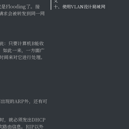
义
6.3、同一VLAN内的通信
3 Switch）
8.2、加速VLAN间路由的
looding了。接
十、使用VLAN设计局域网
时数据的流程
7.3、使用三层交换机进行
机制
9.1、路由器的必要性
6.4、不同VLAN间通信时
VLAN间路由（VLAN内通
9.2、路由器和交换机配合
10.1、使用VLAN设计局域
RP请求会被转发到同一网
数据的流程
信）
构建LAN的实例
网的特点
7.4、使用三层交换机进行
10.2、不使用VLAN的局域
VLAN间路由（VLAN间通
网中网络构成的改变
信）
10.3、使用VLAN的局域网
说：只要计算机B能收
中网络构成的改变
。如此一来，一方面广
10.4、利用VLAN而导致的
时间来对它进行处理。
网络结构复杂化
10.5、网络的逻辑结构与物
理结构
出现的ARP外，还有可
时，就必须发出DHCP
次路由信息。RIP以外