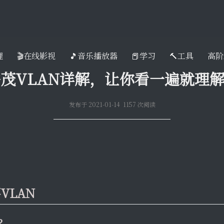
理
🎬在线影视
🎵音乐播放器
📕学习
🔨工具
高阶
茂VLAN详解，让你看一遍就理解
发布于 2021-01-14 1157 次阅读
VLAN
N？