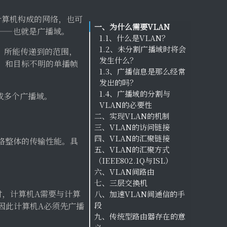
用计算机构成的网络，也可
一、为什么需要VLAN
——也就是广播域。
1.1、什么是VLAN？
1.2、未分割广播域时将会
）所能传递到的范围，
发生什么？
me）和目标不明的单播帧
1.3、广播信息是那么经常
发出的吗？
1.4、广播域的分割与
成多个广播域。
VLAN的必要性
二、实现VLAN的机制
三、VLAN的访问链接
2.1、实现VLAN的机制
四、VLAN的汇聚链接
2.2、直观地描述VLAN
3.1、交换机的端口
络整体的传输性能。具
五、VLAN的汇聚方式
2.3、需要VLAN间通信时
3.2、访问链接
4.1、设置跨越多台交换机
（IEEE802.1Q与ISL）
怎么办？
的VLAN
3.2.1、静态VLAN
六、VLAN间路由
2.4 端口tagged和
4.2、何谓汇聚链接？
5.1、汇聚方式
3.2.2、动态VLAN
七、三层交换机
untagged详解
5.2、IEEE802.1Q
6.1、VLAN间路由的必要
3.2.3、访问链接的总结
时，计算机A需要与计算
八、加速VLAN间通信的手
5.3、ISL（Inter Switch
性
7.1、使用路由器进行
神州数码对命令的定义
段
Link）
6.2、使用路由器进行
VLAN间路由时的问题
因此计算机A必须先广播
九、传统型路由器存在的意
VLAN间路由
7.2、三层交换机（Layer
8.1、流（Flow）