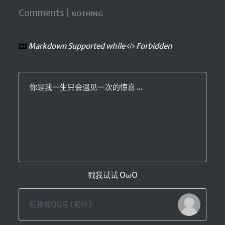
Comments |
NOTHING
随便听听
音乐下载
Markdown Supported while
Forbidden
音乐下载2
音乐播放下载
音乐下载备用一
你是我一生只会遇见一次的惊喜 ...
音乐下载备用二
音乐下载备用三
无损音乐下载
mv下载
Beats Per Minute
戳我试试 OωO
📕学习
知乎付费文章
Markdown学习