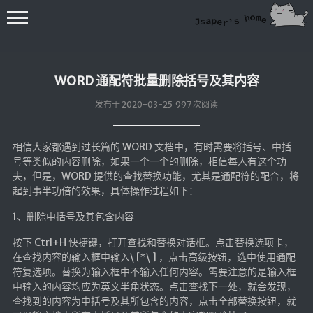
WORD 通配符批量删除括号及其内容
发布于 2020-03-25 997 次阅读
相信大家都遇到过长篇的 WORD 文档中，有时需要将括号、中括
💻在线桌面
号等类似的内容删除，如果一个一个的删除，相信每人有这个功
夫，但是，WORD 提供的查找替换功能，尤其是通配符的配合，将
bing壁纸
起到事半功倍的效果，具体操作过程如下：
🔥排行榜
1、删除中括号及其包含内容
导航站
按下 Ctrl+H 快捷键，打开查找和替换对话框。点击替换选项卡，
综合导航
在查找内容的输入框中输入\ [*\ ] ，点击高级按钮，选中使用通配
符复选项。替换为输入框中不输入任何内容。需要注意的是输入框
合集网
中输入的内容均应为英文半角状态。点击查找下一处，就会发现，
鱼塘热榜
查找到的内容为中括号及其所包含的内容，点击全部替换按钮，就