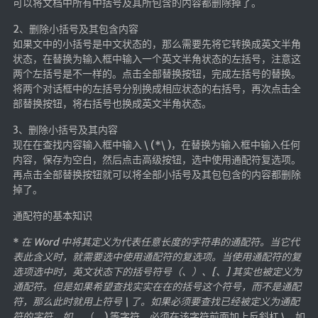
可以将文档中所有中括号及其所包含的内容都删除掉了。
航拍全景
2、删除小括号及其包含内容
暗网导航
如果文中的小括号是中文状态的，那么需要先将它转换成英文半角
状态，在替换为输入框中输入一个英文半角状态的左括号，注意这
简易代理
两个左括号是不一样的。点击全部替换按钮，完成左括号的替换。
将两个对话框中的左括号分别换成相应状态的右括号，再次点击全
网页代理
部替换按钮，将右括号也换成英文半角状态。
网页代理备用
3、删除小括号及其内容
Google访问助手
现在在查找内容输入框中输入 \ (*\ )，在替换为输入框中输入任何
内容，保存为空白，然后点击高级按钮，选中使用通配符复选项。
🎬在线影视
再点击全部替换按钮就可以将全部小括号及其包包含的内容都删除
掉了。
影视导航
通配符的基本知识
星视界
*
在 Word 中将其定义为代表任意长度的字符串的通配符。当它代
影视无广告
表此含义时，就需要选中使用通配符的复选项。当使用通配符的复
在线影视备用
选项选中时，英文状态下的括号符号（、）、[、] 其实也被定义为
通配符。但是如果希望查找实实在在的括号这个符号，而不是通配
在线影视 备用1
符，那么此时就用上符号 \ 了。如果必须要查找已经被定义为通配
在线影视 备用2
符的字符，如
、（、) 等字符，必须在该字符前面加上反斜杠 \，如