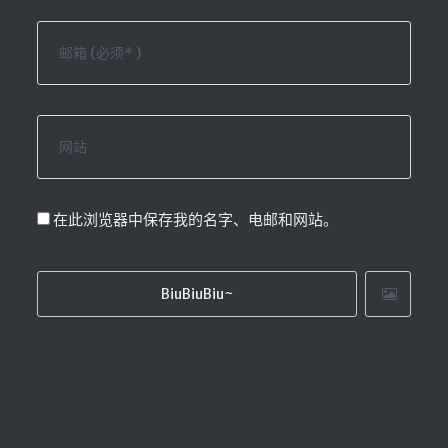
LaTeX公式编辑器
Mathlab教学
乐理学习
Web 技术教程
Greasemonkey学习
ffmpeg学习
VIP资源下载
在此浏览器中保存我的名字、电邮和网站。
字帖生成
全历史
发现中国
世界货币
土木类资源下载
找建筑 土木资源