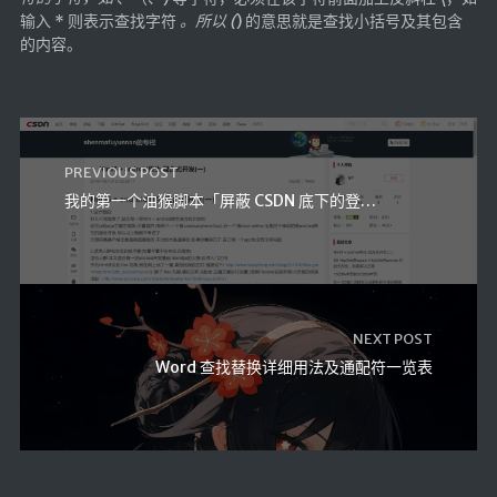
输入 * 则表示查找字符
。所以 (
) 的意思就是查找小括号及其包含
英美日韩剧
的内容。
在线影视新增
导航站
在线影视(失效)
电影下载
PREVIOUS POST
我的第一个油猴脚本「屏蔽 CSDN 底下的登录栏」
视频教程
直播聚合
📺在线电视
视频解析
NEXT POST
盒子软件
Word 查找替换详细用法及通配符一览表
盒子软件国内下载
软件接口
🎵音乐播放
器