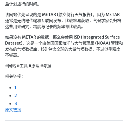
后计划旅行的时间。
LaTeX公式编辑器
该网站优先呈现的是 METAR (航空例行天气报告) ，因为 METAR
Mathlab教学
通常是无线电传输和互联网发布，比较容易获取，气候学家会归档
乐理学习
这些用来研究，精度与记录的频率都比较高。
Web 技术教程
如果没有 METAR 的数据，那么会使用 ISD (Integrated Surface
Dataset)，这是一个由美国国家海洋与大气管理局 (NOAA) 管理和
Greasemonkey学习
发布的气候数据库，ISD 包含全球的大量气候数据，不过似乎精度
ffmpeg学习
不够高。
VIP资源下载
#网站 #工具 #原理 #考据
字帖生成
相关链接：
全历史
1
发现中国
2
世界货币
3
土木类资源下载
原文链接
找建筑 土木资源