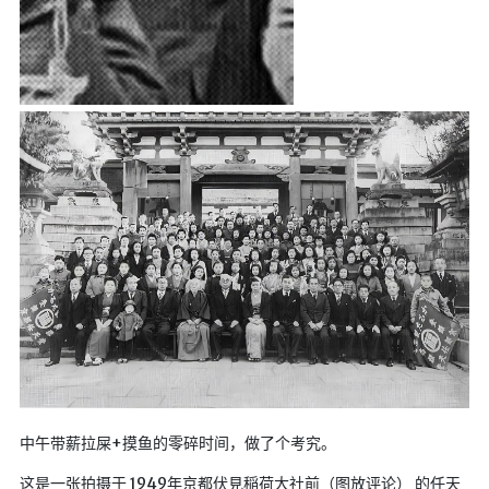
海洋
动画线分形
背景连线动画
蜂巢背景特效
电流变形效果
夜色折现效果
🚩合集
技术
文章
⌛时光轴
🎅登录
中午带薪拉屎+摸鱼的零碎时间，做了个考究。
隐私政策
这是一张拍摄于 1949年京都伏見稲荷大社前（图放评论） 的任天