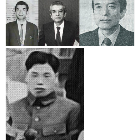
红白机
红白机资源
dos游戏
在线狼人杀
飞船对接模拟
特效地址
引导页
背景动画
文字变换特效
Floatingheart
树境
过山车
夜景