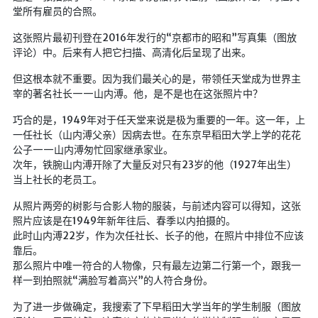
仓库
堂所有雇员的合照。
这张照片最初刊登在2016年发行的“京都市的昭和”写真集（图放
音乐解析 半成品
评论）中。后来有人把它扫描、高清化后呈现了出来。
低价开会员
但这根本就不重要。因为我们最关心的是，带领任天堂成为世界主
宰的著名社长——山内溥。他，是不是也在这张照片中？
巧合的是，1949年对于任天堂来说是极为重要的一年。这一年，上
一任社长（山内溥父亲）因病去世。在东京早稻田大学上学的花花
公子——山内溥匆忙回家继承家业。
次年，铁腕山内溥开除了大量反对只有23岁的他（1927年出生）
当上社长的老员工。
从照片两旁的树影与合影人物的服装，与前述内容可以得知，这张
照片应该是在1949年新年往后、春季以内拍摄的。
此时山内溥22岁，作为次任社长、长子的他，在照片中排位不应该
靠后。
那么照片中唯一符合的人物像，只有最左边第二行第一个，跟我一
样一到拍照就“满脸写着高兴”的人符合身份。
为了进一步做确定，我搜索了下早稻田大学当年的学生制服（图放