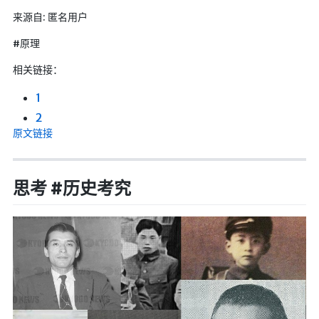
Google硬盘
来源自: 匿名用户
主站网页探针
#原理
副站网页探针
相关链接：
高阶工具
1
2
软件下载安装
原文链接
百度网盘解析
百度解析_备用
思考 #历史考究
文字重排
id查手机号
注册接码
临时邮箱
临时Gmail
🎮小游戏