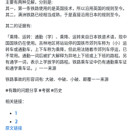
主要有两种见解，分别是:
航拍全景
其一，第一条铁路使用的是英国技术，所以沿用英国的规则至今。
暗网导航
其二，满洲铁路已经相当成熟，于是直接沿用日本的规则至今。
其二的证据有:
简易代理
「乘降、运转：通勤（学）、乘降、运转来自日本铁道术语，现中
网页代理
国国铁仍在使用。吉林地区将站站停的国铁市郊列车称为（小）运
网页代理备用
转车或通勤车，上下车称为乘降，但此用法随着市郊列车停运，已
不常用。通勤一词后被扩大解释为异地上下班或上下班的路程。另
Google访问助手
有通学一词，表示上学放学的路程。铁路乘车证中仍有通勤乘车证
和通学乘车证。」——来源
🎬在线影视
铁路事故的形容词有: 大破、中破、小破、颠覆——来源
影视导航
#有趣的问题分享 #考据 #历史
星视界
相关链接：
影视无广告
在线影视备用
1
2
在线影视 备用1
原文链接
在线影视 备用2