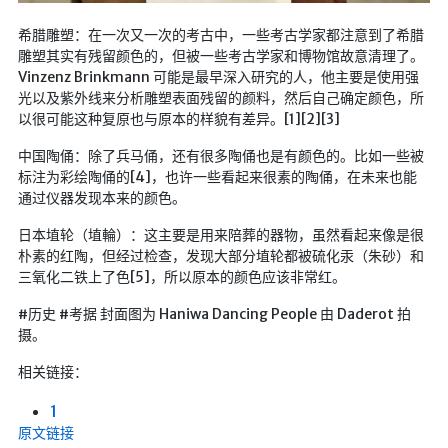
希腊雕塑：在一次又一次的考古中，一些考古学家都注意到了希腊
雕塑其实有残留颜色的，但被一些考古学家和博物馆故意清理了。
Vinzenz Brinkmann 可能是最早深入研究的人，他主要是使用强
光以及紫外线来分析雕塑表面残留的颜料，然后自己确定颜色，所
以很可能这种复原也与原本的样貌有差异。[1][2][3]
中国陶俑：除了兵马俑，还有很多陶俑也是有颜色的。比如一些被
标注为彩绘陶俑的[4]，也许一些看起来很素的陶俑，在未来也能
通过仪器发现本来的颜色。
日本埴轮（埴輪）：这主要是用来陪葬的器物，虽然看起来像是很
朴素的红陶，但经过检查，发现大部分埴轮都被硫化汞（朱砂）和
三氧化二铁上了色[5]，所以原本的颜色应该非常红。
#历史 #考据 封面图为 Haniwa Dancing People 由 Daderot 拍
摄。
相关链接：
1
原文链接