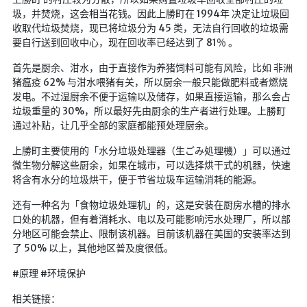
圾，并焚烧，这会相当花钱。因此上勝町在 1994年 决定让垃圾回
收取代垃圾焚烧，现已将垃圾分为 45 类，无法自行回收的垃圾需
要自行送到回收中心，现在回收率已经达到了 81％ 。
首先是厨余、泔水，由于直接作为养猪饲料可能有风险，比如 非洲
猪瘟疫 62% 与泔水喂猪有关，所以厨余一般只能做肥料或者燃烧
发电。不过湿厨余不便于运输以及储存，如果直接运输，那么会占
垃圾重量的 30%，所以最好先由厨余的生产者进行处理。上勝町
通过补贴，让几乎全部的家庭都能预处理厨余。
上勝町主要使用的「水分垃圾处理器（生ごみ処理機）」可以通过
微生物分解这些厨余，如果在城市，可以选择烘干式的机器，快速
将含有水分的垃圾烘干，便于节省垃圾车运输消耗的能源。
还有一种名为「食物垃圾处理机」的，这是安装在厨房水槽的排水
口处的机器，但有着消耗水、电以及可能影响污水处理厂，所以部
分地区可能会禁止、限制该机器。目前该机器在美国的安装率达到
了 50% 以上，其他地区普及度很低。
#原理 #环境保护
相关链接：