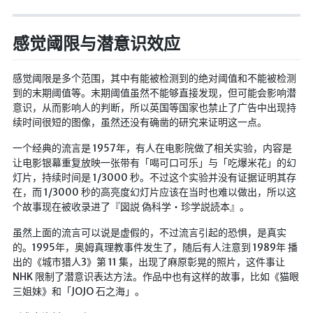
感觉阈限与潜意识效应
感觉阈限是多个范围，其中有能被检测到的绝对阈值和不能被检测
到的末期阈值等。末期阈值虽然不能够直接发现，但可能会影响潜
意识，从而影响人的判断，所以英国等国家也禁止了广告中出现持
续时间很短的图像，虽然还没有确凿的研究来证明这一点。
一个经典的流言是 1957年，有人在电影院做了相关实验，内容是
让电影银幕重复放映一张带有「喝可口可乐」与「吃爆米花」的幻
灯片，持续时间是 1/3000 秒。不过这个实验并没有证据证明其存
在，而 1/3000 秒的高亮度幻灯片应该在当时也难以做出，所以这
个故事现在被收录进了『図説 偽科学・珍学説読本』。
虽然上面的流言可以说是虚假的，不过流言引起的恐惧，是真实
的。1995年，奥姆真理教事件发生了，随后有人注意到 1989年 播
出的《城市猎人3》第 11 集，出现了麻原彰晃的照片，这件事让
NHK 限制了潜意识表达方法。作品中也有这样的故事，比如《猫眼
三姐妹》和「JOJO 石之海」。