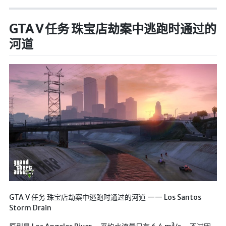
英美日韩剧
GTA V 任务 珠宝店劫案中逃跑时通过的
在线影视新增
河道
导航站
在线影视(失效)
电影下载
视频教程
直播聚合
📺在线电视
视频解析
盒子软件
盒子软件国内下载
软件接口
GTA V 任务 珠宝店劫案中逃跑时通过的河道 —— Los Santos
Storm Drain
🎵音乐播放
器