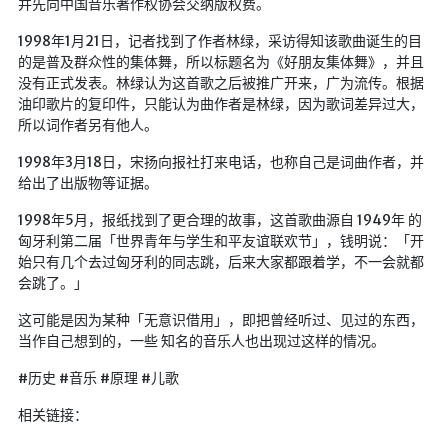
并先向中国音乐著作权协会交纳版权费。
1998年1月21日，记者找到了作者林绿，采访得知该歌曲诞生的目
的是普及群众性的集体舞，所以标题名为《好朋友集体舞》，并且
没有正式发表。林绿认为这首歌之后被推广开来，广为流传。根据
油印歌片的复印件，只能认为曲作者是林绿，因为歌词差异过大，
所以词作者另有他人。
1998年3月18日，宋扬向报社打来电话，也称自己是词曲作者，并
给出了出版物等证据。
1998年5月，报纸找到了更合理的故事，这首歌曲源自 1949年 的
匈牙利第二届「世界青年与学生和平友谊联欢节」，钱明说：「开
始只有几个去过匈牙利的同志跳，后来大家都跟着学，不一会就都
会跳了。」
这可能是因为某种「无意识借用」，即把曾经听过、见过的东西，
当作自己想到的，一些 知名的音乐人也出现过这样的情况。
#历史 #音乐 #原理 #儿歌
相关链接：