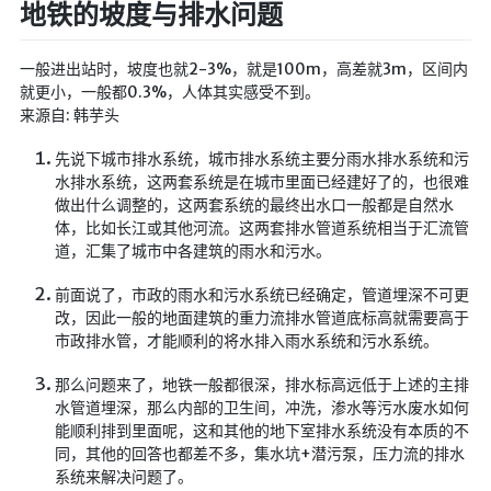
地铁的坡度与排水问题
🔨工具
帮你百度
一般进出站时，坡度也就2-3%，就是100m，高差就3m，区间内
手写文件生成
就更小，一般都0.3%，人体其实感受不到。
来源自: 韩芋头
文件传输
先说下城市排水系统，城市排水系统主要分雨水排水系统和污
文件传输 自建
水排水系统，这两套系统是在城市里面已经建好了的，也很难
文库下载
做出什么调整的，这两套系统的最终出水口一般都是自然水
体，比如长江或其他河流。这两套排水管道系统相当于汇流管
九宫格照片生成
道，汇集了城市中各建筑的雨水和污水。
图片加水印
前面说了，市政的雨水和污水系统已经确定，管道埋深不可更
图片转字符
改，因此一般的地面建筑的重力流排水管道底标高就需要高于
查重软件
市政排水管，才能顺利的将水排入雨水系统和污水系统。
Aria2
那么问题来了，地铁一般都很深，排水标高远低于上述的主排
个人网盘
水管道埋深，那么内部的卫生间，冲洗，渗水等污水废水如何
能顺利排到里面呢，这和其他的地下室排水系统没有本质的不
Cloudreve
同，其他的回答也都差不多，集水坑+潜污泵，压力流的排水
家庭网盘
系统来解决问题了。