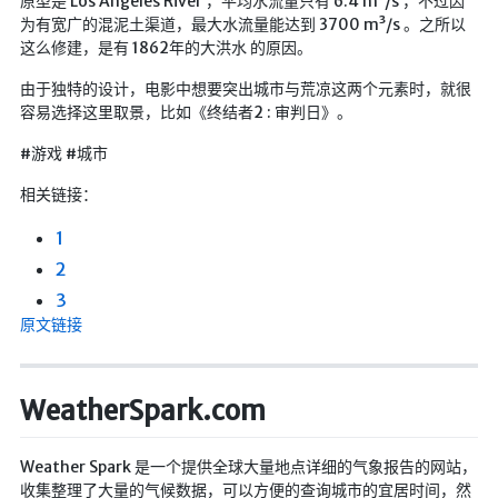
原型是 Los Angeles River ，平均水流量只有 6.4 m³/s ，不过因
为有宽广的混泥土渠道，最大水流量能达到 3700 m³/s 。之所以
随便听听
这么修建，是有 1862年的大洪水 的原因。
音乐下载
由于独特的设计，电影中想要突出城市与荒凉这两个元素时，就很
音乐下载2
容易选择这里取景，比如《终结者2 : 审判日》。
音乐播放下载
#游戏 #城市
音乐下载备用一
相关链接：
音乐下载备用二
1
音乐下载备用三
2
无损音乐下载
3
原文链接
mv下载
Beats Per Minute
WeatherSpark.com
📕学习
知乎付费文章
Weather Spark 是一个提供全球大量地点详细的气象报告的网站，
收集整理了大量的气候数据，可以方便的查询城市的宜居时间，然
Markdown学习