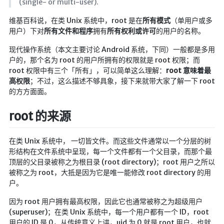
(single- or multi-user).
航拍全景
维基百科说，在类 Unix 系统中，root 是在
所有模式
（单用户或多
暗网导航
用户）下对
所有文件和程序
拥有
所有权利或许可
的用户的名称。
简易代理
现代操作系统（本文主要讨论 Android 系统，下同）一般都是多用
户的，那个名为 root 的用户所拥有的权限就是 root 权限；而
网页代理
root 权限中有三个「所有」，可以简单这么理解：
root 意味着最
高权限
；不过，这么描述不够具象，接下来就带大家了解一下 root
网页代理备用
的方方面面。
Google访问助手
root 的来源
🎬在线影视
影视导航
在类 Unix 系统中， 一切皆文件。而这些文件通常以一个分层的树
形结构在文件系统中呈现，每一个文件都有一个父目录，而那个最
星视界
顶层的父目录被称之为根目录 (root directory)；root 用户之所以
影视无广告
被称之为 root，大抵是因为它是唯一能修改 root directory 的用
户。
在线影视备用
因为 root 用户拥有最高权限，因此它也通常被称之为超级用户
在线影视 备用1
(superuser)；在类 Unix 系统中，每一个用户都有一个 ID，root
在线影视 备用2
用户的 ID 是 0，从传统意义上讲，uid 为 0 就是 root 用户，也就