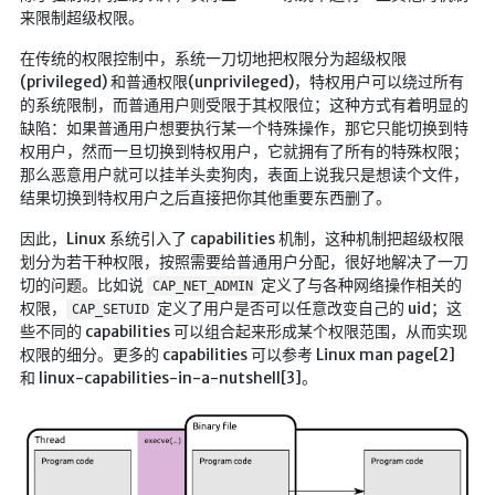
来限制超级权限。
红白机
在传统的权限控制中，系统一刀切地把权限分为超级权限
红白机资源
(privileged) 和普通权限(unprivileged)，特权用户可以绕过所有
dos游戏
的系统限制，而普通用户则受限于其权限位；这种方式有着明显的
缺陷：如果普通用户想要执行某一个特殊操作，那它只能切换到特
在线狼人杀
权用户，然而一旦切换到特权用户，它就拥有了所有的特殊权限；
飞船对接模拟
那么恶意用户就可以挂羊头卖狗肉，表面上说我只是想读个文件，
结果切换到特权用户之后直接把你其他重要东西删了。
特效地址
因此，Linux 系统引入了 capabilities 机制，这种机制把超级权限
划分为若干种权限，按照需要给普通用户分配，很好地解决了一刀
引导页
切的问题。比如说
定义了与各种网络操作相关的
CAP_NET_ADMIN
背景动画
权限，
定义了用户是否可以任意改变自己的 uid；这
CAP_SETUID
些不同的 capabilities 可以组合起来形成某个权限范围，从而实现
文字变换特效
权限的细分。更多的 capabilities 可以参考 Linux man page[2]
Floatingheart
和 linux-capabilities-in-a-nutshell[3]。
树境
过山车
夜景