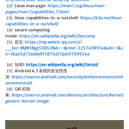
Linux man page:
https://man7.org/linux/man-
[2]
pages/man7/capabilities.7.html
linux-capabilities-in-a-nutshell:
https://k3a.me/linux-
[3]
capabilities-in-a-nutshell/
secure computing
[4]
mode:
https://en.wikipedia.org/wiki/Seccomp
前文:
https://mp.weixin.qq.com/s?
[5]
__biz=MjM5Njg5ODU2NA==&mid=2257498934&idx=1&s
n=18a65d736b6b9f5870d15de19709924e
SUID:
https://en.wikipedia.org/wiki/Setuid
[6]
Android 4.3 系统的安全性改
[7]
进:
https://source.android.com/security/enhancements/enh
ancements43
GKI 的到
[8]
来:
https://source.android.com/devices/architecture/kernel/
generic-kernel-image