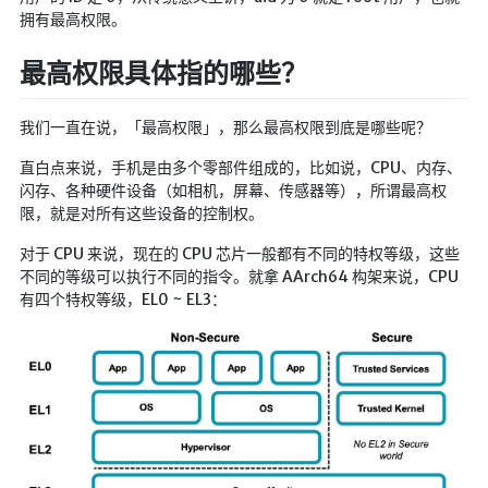
拥有最高权限。
英美日韩剧
在线影视新增
最高权限具体指的哪些？
导航站
我们一直在说，「最高权限」，那么最高权限到底是哪些呢？
在线影视(失效)
电影下载
直白点来说，手机是由多个零部件组成的，比如说，CPU、内存、
闪存、各种硬件设备（如相机，屏幕、传感器等），所谓最高权
视频教程
限，就是对所有这些设备的控制权。
直播聚合
对于 CPU 来说，现在的 CPU 芯片一般都有不同的特权等级，这些
📺在线电视
不同的等级可以执行不同的指令。就拿 AArch64 构架来说，CPU
有四个特权等级，EL0 ~ EL3：
视频解析
盒子软件
盒子软件国内下载
软件接口
🎵音乐播放
器