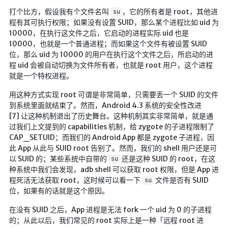
打个比方，假设我有个文件名叫
，它的所有者是 root，其他进
su
程有其可执行权限；如果没有设置 SUID，那么某个进程比如 uid 为
10000，在执行这文件之后，它启动的进程实际 uid 也是
10000，也就是一个普通进程；而如果这个文件有被设置 SUID
位，那么 uid 为 10000 的用户在执行这个文件之后，所启动的进
程 uid 会被自动切换为文件所有者，也就是 root 用户，这个进程
就是一个特权进程。
用这种方式实现 root 可谓是非常简单，只需要丢一个 SUID 的文件
到系统里面就结束了。然而，Android 4.3 系统的安全性改进
[7] 让这种机制退出了历史舞台。这种机制其实非常简单，就是通
过我们上文提到的 capabilities 机制，给 zygote 的子进程限制了
CAP_SETUID；而我们的 Android App 都是 zygote 子进程，因
此 App 从此与 SUID root 告别了。然而，我们的 shell 用户还是可
以 SUID 的；某些系统中自带的
还是这种 SUID 的 root，在这
su
种系统中我们会发现，adb shell 可以获取 root 权限，但是 App 进
程死活无法获取 root，这时候可以看一下
文件是否有 SUID
su
位，如果有的话就是这个原因。
在没有 SUID 之后，App 进程是无法 fork 一个 uid 为 0 的子进程
的；从此以后，我们常见的 root 实际上是一种「远程 root 进