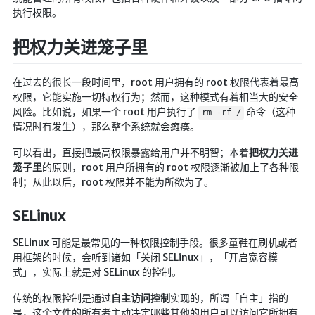
执行权限。
LaTeX公式编辑器
Mathlab教学
把权力关进笼子里
乐理学习
在过去的很长一段时间里，root 用户拥有的 root 权限代表着最高
Web 技术教程
权限，它能实施一切特权行为；然而，这种模式有着相当大的安全
Greasemonkey学习
风险。比如说，如果一个 root 用户执行了
命令（这种
rm -rf /
情况时有发生），那么整个系统就会瘫痪。
ffmpeg学习
可以看出，直接把最高权限暴露给用户并不明智；本着
把权力关进
VIP资源下载
笼子里
的原则，root 用户所拥有的 root 权限逐渐被加上了各种限
字帖生成
制；从此以后，root 权限并不能为所欲为了。
全历史
SELinux
发现中国
SELinux 可能是最常见的一种权限控制手段。很多童鞋在刷机或者
世界货币
用框架的时候，会听到诸如「关闭 SELinux」，「开启宽容模
土木类资源下载
式」，实际上就是对 SELinux 的控制。
找建筑 土木资源
传统的权限控制是通过
自主访问控制
实现的，所谓「自主」指的
是，这个文件的所有者主动决定哪些其他的用户可以访问它所拥有