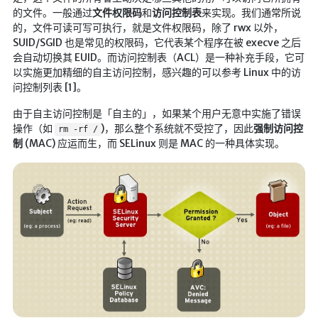
🔨工具
的文件。一般通过
文件权限码
和
访问控制表
来实现。我们通常所说
的，文件可读可写可执行，就是文件权限码，除了 rwx 以外，
帮你百度
SUID/SGID 也是常见的权限码，它代表某个程序在被 execve 之后
手写文件生成
会自动切换其 EUID。而访问控制表（ACL）是一种补充手段，它可
以实施更加精细的自主访问控制，感兴趣的可以参考 Linux 中的访
文件传输
问控制列表 [1]。
文件传输 自建
由于自主访问控制是「自主的」，如果某个用户无意中实施了错误
文库下载
操作（如
)，那么整个系统就不受控了，因此
强制访问控
rm -rf /
制
(MAC) 应运而生，而 SELinux 则是 MAC 的一种具体实现。
九宫格照片生成
图片加水印
图片转字符
查重软件
Aria2
个人网盘
Cloudreve
家庭网盘