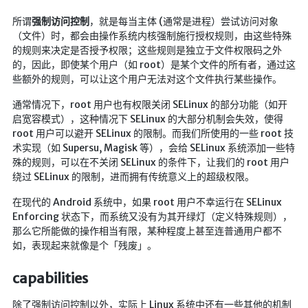
Google硬盘
所谓
强制访问控制
，就是每当主体 (通常是进程）尝试访问对象
主站网页探针
（文件）时，都会由操作系统内核强制施行授权规则，由这些特殊
的规则来决定是否授予权限；这些规则是独立于文件权限码之外
副站网页探针
的，因此，即使某个用户（如 root）是某个文件的所有者，通过这
些额外的规则，可以让这个用户无法对这个文件执行某些操作。
高阶工具
通常情况下，root 用户也有权限关闭 SELinux 的部分功能（如开
软件下载安装
启宽容模式），这种情况下 SELinux 的大部分机制会失效，使得
root 用户可以避开 SELinux 的限制。而我们所使用的一些 root 技
百度网盘解析
术实现（如 Supersu, Magisk 等），会给 SELinux 系统添加一些特
百度解析_备用
殊的规则，可以在不关闭 SELinux 的条件下，让我们的 root 用户
绕过 SELinux 的限制，进而拥有传统意义上的超级权限。
文字重排
在现代的 Android 系统中，如果 root 用户不幸运行在 SELinux
id查手机号
Enforcing 状态下，而系统又没有为其开绿灯（定义特殊规则），
注册接码
那么它所能做的操作相当有限，某种程度上甚至连普通用户都不
如，表现起来就像是个「残废」。
临时邮箱
临时Gmail
capabilities
🎮小游戏
除了强制访问控制以外，实际上 Linux 系统中还有一些其他的机制