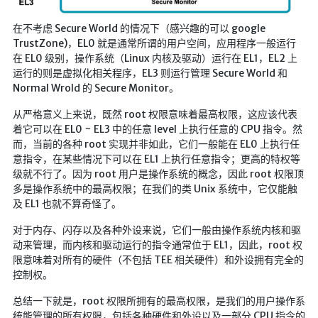
随便听听
在不考虑 Secure World 的情况下（感兴趣的可以 google
TrustZone)，EL0 就是通常所谓的用户空间，应用程序一般运行
音乐下载
在 EL0 级别，操作系统（Linux 内核及驱动）运行在 EL1，EL2 上
音乐下载2
运行的则是虚拟化相关程序，EL3 则运行管理 Secure World 和
Normal Wrold 的 Secure Monitor。
音乐播放下载
从严格意义上来说，既然 root 权限意味着最高权限，这应该代表
音乐下载备用一
着它可以在 EL0 ~ EL3 中的任意 level 上执行任意的 CPU 指令。然
音乐下载备用二
而，当前的各种 root 实现并非如此，它们一般能在 EL0 上执行任
意指令，在某些情况下可以在 EL1 上执行任意指令；更高的特权等
音乐下载备用三
级就不行了。因为 root 用户是操作系统的概念，因此 root 权限顶
无损音乐下载
多是操作系统中的最高权限；在我们的类 Unix 系统中，它仅能触
及 EL1 也就不算奇怪了。
mv下载
对于内存、闪存以及各种外设来说，它们一般由操作系统内核和驱
Beats Per Minute
动来管理，而内核和驱动运行的指令通常位于 EL1，因此，root 权
限意味着对所有的硬件（不包括 TEE 相关硬件）和外设拥有完全的
📕学习
控制权。
知乎付费文章
总结一下就是，root 权限所拥有的最高权限，是我们的用户操作系
Markdown学习
统能管理的所有权限，包括各种硬件和外设以及一部分 CPU 指令的