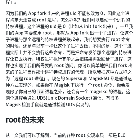
程」。
因为我们的 App fork 出来的进程 uid 不能被改为 0，因此这个进
程肯定无法变成 root 进程，怎么办呢？我们可以启动一个远程的
特权进程，这个进程的 uid 是 0（比如从 init fork 出来），一旦我
们的 App 需要使用 root，那就从 App fork 出一个子进程，让这个
子进程与那个远程的特权进程关联起来，我们想要执行 root 命令
的时候，还是与以前一样让这个子进程去做，不同的是，这个子进
程实际上并不会执行这些命令，而是把命令发给那个远程的特权进
程让它去执行，特权进程执行完毕之后把结果再返回给子进程，这
样也实现了我们所需要的 root 访问。你可以简单地把我们 fork 出
来的子进程当作那个远程特权进程的代理，所以我把这种方式称之
为「远程 root 进程」。现在的 Supersu 和 MagiskSU 都是通过这
种方式实现的，如果你在 Magisk 下执行一个 root 命令，你会发
现除了你自已的
进程之外，还会有一个 magiskd 的进程，这
su
两个进程会通过 UDS(Unix Domain Socket) 通信，有很多
Magisk 检测手段就是通过检测 UDS 实现的。
root 的未来
从上文我们可以了解到，当前的各种 root 实现本质上都是 EL0