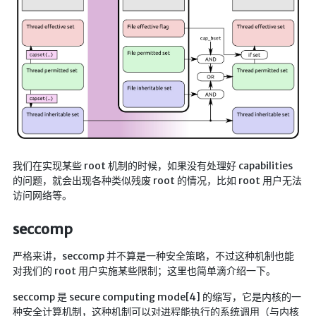
海洋
动画线分形
背景连线动画
蜂巢背景特效
电流变形效果
夜色折现效果
🚩合集
我们在实现某些 root 机制的时候，如果没有处理好 capabilities
的问题，就会出现各种类似残废 root 的情况，比如 root 用户无法
技术
访问网络等。
文章
seccomp
⌛时光轴
严格来讲，seccomp 并不算是一种安全策略，不过这种机制也能
🎅登录
对我们的 root 用户实施某些限制；这里也简单滴介绍一下。
隐私政策
seccomp 是 secure computing mode[4] 的缩写，它是内核的一
种安全计算机制，这种机制可以对进程能执行的系统调用（与内核