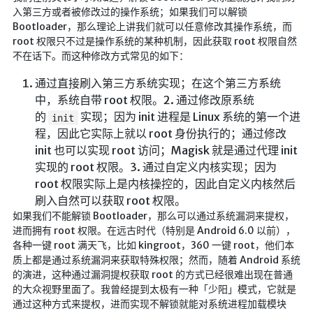
入第三方或者被修改过的操作系统；如果我们可以解锁
Bootloader，那么理论上讲我们就可以任意修改其操作系统，而
root 权限只不过是操作系统的某种机制，因此获取 root 权限自然
不在话下。而这种修改方式常见的如下：
通过直接刷入第三方系统实现；在这个第三方系统
中，系统自带 root 权限。2. 通过修改原系统
的
实现；因为 init 进程是 Linux 系统的第一个进
init
程，因此它实际上就以 root 身份执行的；通过修改
init 也可以实现 root 访问；Magisk 就是通过代理 init
实现的 root 权限。3. 通过自定义内核实现；因为
root 权限实际上是内核操控的，因此自定义内核然后
刷入自然可以获取 root 权限。
如果我们不能解锁 Bootloader，那么可以通过系统漏洞来提权，
进而拥有 root 权限。在远古时代（特别是 Android 6.0 以前），
各种一键 root 满天飞，比如 kingroot，360 一键 root，他们本
质上都是通过系统漏洞来获取特殊权限；然而，随着 Android 系统
的演进，这种通过漏洞提权获取 root 的方式已经很难出现在普通
的大众视野里面了。我曾经提到太极有一种「少阳」模式，它就是
通过这种方式来提权，进而实现不解锁就能对系统进程加载模块