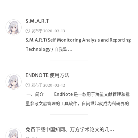
要的吧，于是我总结 …
随便听听
S.M.A.R.T
音乐下载
音乐下载2
发布于 2020-02-13
S.M.A.R.T(Self Monitoring Analysis and Reporting
音乐播放下载
Technology / 自我监 …
音乐下载备用一
音乐下载备用二
音乐下载备用三
ENDNOTE 使用方法
无损音乐下载
发布于 2020-02-12
mv下载
一、简介 EndNote 是一款用于海量文献管理和批
Beats Per Minute
量参考文献管理的工具软件，自问世起就成为科研界的
必备武器。在前 End …
📕学习
知乎付费文章
免费下载中国知网、万方学术论文的几种方法
Markdown学习