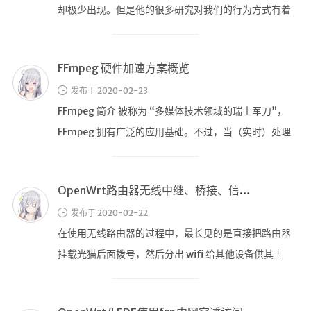
航拍全景
却极少出现。但是他的很多研究对我们的行为方式有着
极大的影响，他叫做：斯金纳。 伯尔 …
暗网导航
简易代理
FFmpeg 硬件加速方案概览
网页代理
发布于 2020-02-23
FFmpeg 简介 被称为 “多媒体技术领域的瑞士军刀”，
网页代理备用
FFmpeg 拥有广泛的应用基础。不过，当（实时）处理
Google访问助手
海量视频时，需要借 …
🎬在线影视
OpenWrt路由器无线中继、桥接、信号放大、访客网络的实现方案
影视导航
发布于 2020-02-22
星视界
在使用无线路由器的过程中，最长见的是直接把路由器
影视无广告
挂载光猫后面拨号，然后分出 wifi 给其他设备供其上
在线影视备用
网。但是在一些情况下往往会有 …
在线影视 备用1
在线影视 备用2