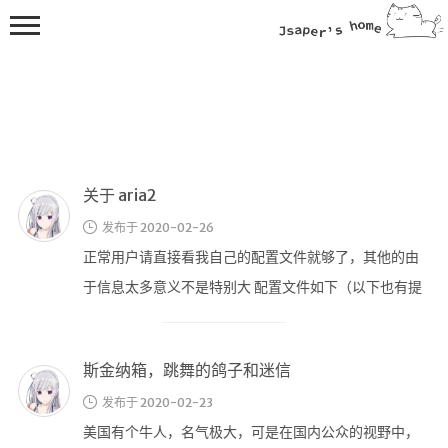
关于 aria2
发布于 2020-02-26
💻在线桌面
正常用户请直接看我自己的配置文件就够了，其他的由
bing壁纸
于信息太多意义不是特别大 配置文件如下（以下也有提
🔥排行榜
及） 规划 1、下载目录： /h …
导航站
综合导航
斯金纳箱，跳舞的鸽子和迷信
合集网
发布于 2020-02-23
鱼塘热榜
美国有个牛人，名气极大，可是在国内公众的视野中，