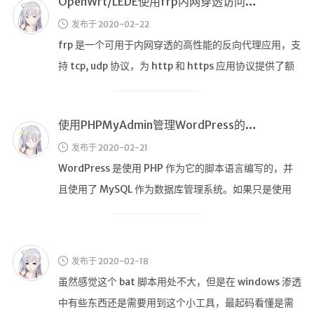
OpenWrt/LEDE使用frp内网穿透访问内网设备
英美日韩剧
发布于 2020-02-22
在线影视新增
frp 是一个可用于内网穿透的高性能的反向代理应用，支
导航站
持 tcp, udp 协议，为 http 和 https 应用协议提供了额
在线影视(失效)
外 …
电影下载
使用PHPMyAdmin管理WordPress的数据库
视频教程
发布于 2020-02-21
直播聚合
WordPress 是使用 PHP 作为它的脚本语言编写的，并
📺在线电视
且使用了 MySQL 作为数据库管理系统。如果只是使用
视频解析
WordPr …
盒子软件
盒子软件国内下载
发布于 2020-02-18
软件接口
虽然感觉这个 bat 脚本用处不大，但是在 windows 渗透
🎵音乐播放
中有些东西还是需要用到这个小工具，最起码看懂是需
器