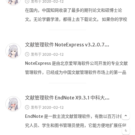
发布于 2020-02-12
LaTeX公式编辑器
在国内，中国知网收录了最多的期刊论文和硕博士论
Mathlab教学
文。无论学霸学渣，都得上去下载论文。 如果你的学校
乐理学习
在知网购买了相应的下载版权，那恭喜 …
Web 技术教程
文献管理软件 NoteExpress v3.2.0.7409 批量授权版
Greasemonkey学习
发布于 2020-02-12
ffmpeg学习
NoteExpress 是由北京爱琴海软件公司开发的专业文献
VIP资源下载
管理软件，已经成为中国文献管理软件市场上的第一品
字帖生成
牌。NoteExpre …
全历史
发现中国
文献管理软件 EndNote X9.3.1 中科大批量授权版
世界货币
发布于 2020-02-12
土木类资源下载
EndNote 是一款主流文献管理软件，有数以百万计的研
找建筑 土木资源
究人员、学生和图书管理员使用，它能方便地扩展任何
语言参考书目，允许你创建任 …