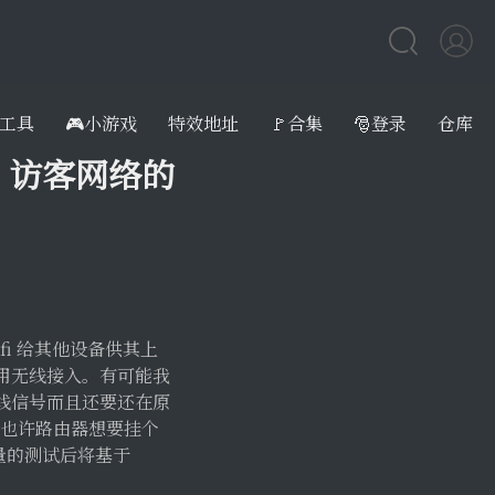
工具
🎮小游戏
特效地址
🚩合集
🎅登录
仓库
、访客网络的
i 给其他设备供其上
用无线接入。有可能我
线信号而且还要还在原
i，也许路由器想要挂个
大量的测试后将基于