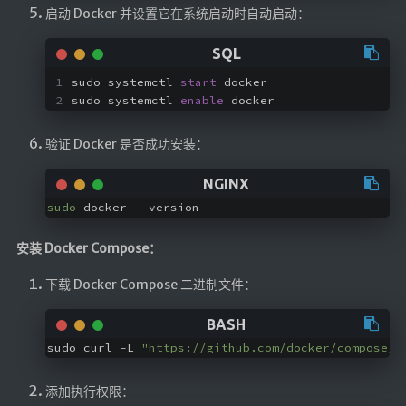
启动 Docker 并设置它在系统启动时自动启动：
英美日韩剧
在线影视新增
导航站
sudo systemctl 
start
 docker
sudo systemctl 
enable
 docker
在线影视(失效)
电影下载
验证 Docker 是否成功安装：
视频教程
直播聚合
sudo
 docker --version
📺在线电视
安装 Docker Compose：
视频解析
盒子软件
下载 Docker Compose 二进制文件：
盒子软件国内下载
软件接口
sudo curl -L 
"https://github.com/docker/compose/r
🎵音乐播放
添加执行权限：
器