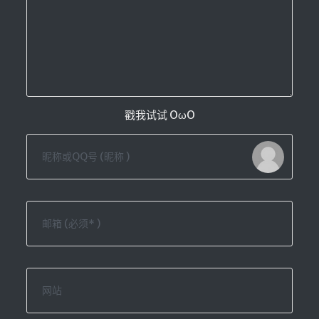
🔨工具
帮你百度
手写文件生成
文件传输
文件传输 自建
戳我试试 OωO
文库下载
九宫格照片生成
图片加水印
图片转字符
查重软件
Aria2
个人网盘
Cloudreve
家庭网盘