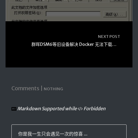
LaTeX公式编辑器
Mathlab教学
乐理学习
NEXT POST
Web 技术教程
群晖DSM6等旧设备解决 Docker 无法下载镜像、Let’s Encrypt新证书ISRG Root X1未被信任的问题
Greasemonkey学习
ffmpeg学习
VIP资源下载
字帖生成
全历史
Comments |
NOTHING
发现中国
世界货币
Markdown Supported while
Forbidden
土木类资源下载
找建筑 土木资源
你是我一生只会遇见一次的惊喜 ...