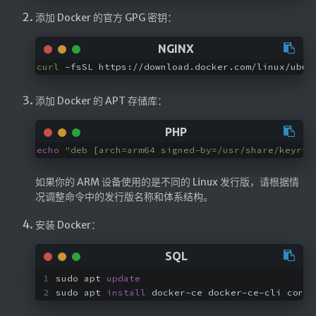
航拍全景
添加 Docker 的官方 GPG 密钥：
暗网导航
简易代理
curl
 -fsSL https://download.docker.com/linux/ubun
网页代理
添加 Docker 的 APT 存储库：
网页代理备用
Google访问助手
echo
"deb [arch=arm64 signed-by=/usr/share/keyrin
🎬在线影视
如果你的 ARM 设备使用的是不同的 Linux 发行版，请根据情
况调整命令中的发行版名称和体系结构。
影视导航
星视界
安装 Docker：
影视无广告
在线影视备用
sudo apt 
update
在线影视 备用1
sudo apt 
install
 docker-ce docker-ce-cli conta
在线影视 备用2