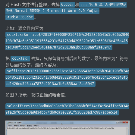
对 Hash 文件进行整理，去掉
和
6.doc:
::: 第 6 章 入侵检测神话
渔樵 Normal 邓琦皓 2 Microsoft Word 9.0 YuQiao
。
Studio::6.doc
比如：源文件内容为
cc.xlsx:$office$*2013*100000*256*16*c2452356541d5c026b2040
198fb74a6b*3511915654231c541760d4295329c351*6596f6c425d415
cec340f5cd1426ed546aaa7872d2013aa1b6c858aaf2ae5947
把
去掉，只保留符号到后面的数字，最终内容为：符号
cc.xlsx:
到后面的数字，最终内容为：
$office$*2013*100000*256*16*c2452356541d5c026b2040198fb74a
6b*3511915654231c541760d4295329c351*6596f6c425d415cec340f5
cd1426ed546aaa7872d2013aa1b6c858aaf2ae5947
如图 7 所示，获取正确的哈希值：
$oldoffice$1*ae8adb6a8b3aeb7c1bd3bb6bf6514ef4*5e4ffbe5034d
9fa2bf05dce0a9d34bb7*db9ca3e3291f536620ad7c987ac6e514