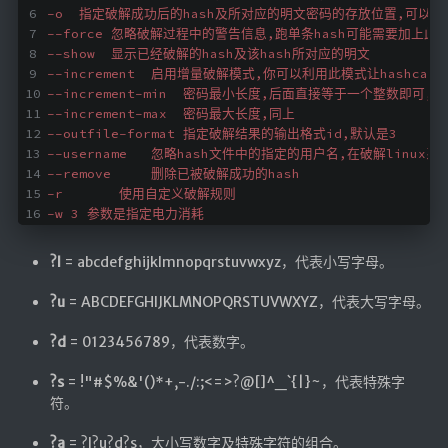
-o  指定破解成功后的hash及所对应的明文密码的存放位置,可以用
--force 忽略破解过程中的警告信息,跑单条hash可能需要加上此
--show  显示已经破解的hash及该hash所对应的明文
--increment  启用增量破解模式,你可以利用此模式让hashc
--increment-min  密码最小长度,后面直接等于一个整数即可,配
--increment-max  密码最大长度,同上
--outfile-format 指定破解结果的输出格式id,默认是3
--username   忽略hash文件中的指定的用户名,在破解linux
--remove     删除已被破解成功的hash
-r       使用自定义破解规则
-w 3 参数是指定电力消耗
?l
= abcdefghijklmnopqrstuvwxyz，代表小写字母。
?u
= ABCDEFGHIJKLMNOPQRSTUVWXYZ，代表大写字母。
?d
= 0123456789，代表数字。
?s
= !"#$%&'()*+,-./:;<=>?@[]^_`{|}~，代表特殊字
符。
?a
= ?l?u?d?s，大小写数字及特殊字符的组合。