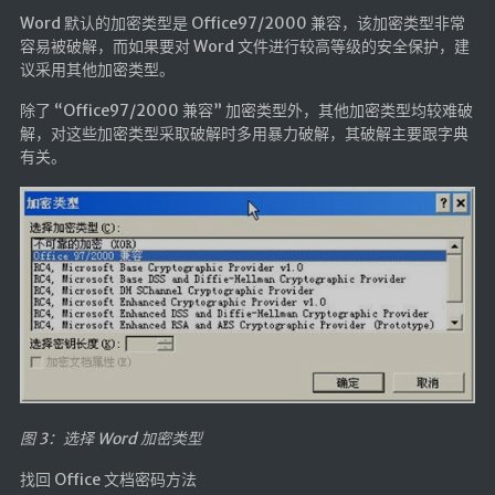
🔨工具
Word 默认的加密类型是 Office97/2000 兼容，该加密类型非常
容易被破解，而如果要对 Word 文件进行较高等级的安全保护，建
帮你百度
议采用其他加密类型。
手写文件生成
除了 “Office97/2000 兼容” 加密类型外，其他加密类型均较难破
文件传输
解，对这些加密类型采取破解时多用暴力破解，其破解主要跟字典
有关。
文件传输 自建
文库下载
九宫格照片生成
图片加水印
图片转字符
查重软件
Aria2
个人网盘
图 3：选择 Word 加密类型
Cloudreve
家庭网盘
找回 Office 文档密码方法