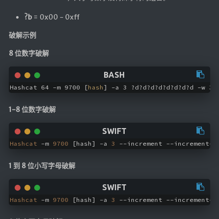
?b
= 0x00 - 0xff
破解示例
8 位数字破解
Hashcat 64 -m 9700 [
hash
] -a 3 ?d?d?d?d?d?d?d?d -w 3 
1-8 位数字破解
Hashcat
 -m 
9700
 [hash] -a 
3
 --increment --increment-
m
1 到 8 位小写字母破解
Hashcat
 -m 
9700
 [hash] -a 
3
 --increment --increment-
m