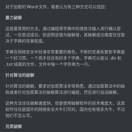
Google硬盘
对于加密的 Word 文件，笔者认为有三种方式可以找回：
主站网页探针
暴力破解
副站网页探针
这是最常用的方法，通过编程将字典中的值依次输入进行确认尝
试，一旦尝试成功，则说明该值为破解值，其破解成功难度往往取
高阶工具
决于字典的完善程度。
软件下载安装
字典在网络安全中扮演非常重要的角色，不断的完善和更新字典是
一个好习惯，一个高手往往有好多个字典，字典可以是以 .dic 和
百度网盘解析
.txt 结尾的文件，文件中每一个字符串为一行。
百度解析_备用
针对算法的破解
文字重排
针对算法的破解，要求对加密算法非常熟悉，通过加密算法中的缺
id查手机号
陷或者针对加密算法的破解算法进行编程，然后进行自动破解。
注册接码
这种方法往往破解速度快，但是使用破解软件的技术难度大，这类
临时邮箱
软件往往是国外的网络安全大牛们写的，国内也有很多大牛，不过
临时Gmail
他们不怎么写。
另类破解
🎮小游戏