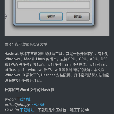
海洋
动画线分形
背景连线动画
蜂巢背景特效
电流变形效果
图 4：打开加密 Word 文件
夜色折现效果
Hashcat 号称宇宙最强密码破解工具，其是一款开源软件，有针对
🚩合集
Windows、Mac 和 Linux 的版本，支持 CPU、GPU、APU、DSP
和 FPGA 等多种计算核心，支持多种 hash 散列算法，支持对 rar、
技术
office、pdf、windows 账户、wifi 等多种密码的破解，本文以
Windows 10 系统下的 Hashcat 安装配置、具体密码破解方法和密
文章
码保护技巧等展开介绍。
⌛时光轴
计算加密 Word 文件的 Hash 值
🎅登录
pyhon
下载地址
office2john.py
下载地址
隐私政策
HashCat
下载地址
，下载后是个压缩包，解压下就 ok