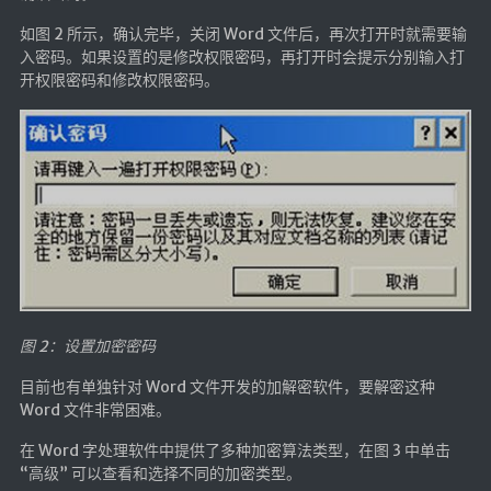
LaTeX公式编辑器
如图 2 所示，确认完毕，关闭 Word 文件后，再次打开时就需要输
入密码。如果设置的是修改权限密码，再打开时会提示分别输入打
Mathlab教学
开权限密码和修改权限密码。
乐理学习
Web 技术教程
Greasemonkey学习
ffmpeg学习
VIP资源下载
字帖生成
全历史
发现中国
图 2：设置加密密码
世界货币
目前也有单独针对 Word 文件开发的加解密软件，要解密这种
Word 文件非常困难。
土木类资源下载
在 Word 字处理软件中提供了多种加密算法类型，在图 3 中单击
找建筑 土木资源
“高级” 可以查看和选择不同的加密类型。