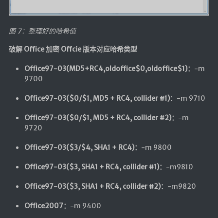
图 7：整理好的哈希值
破解 Office 加密 Offcie 版本对应哈希类型
Office97-03(MD5+RC4,oldoffice$0,oldoffice$1)：
-m
9700
Office97-03($0/$1, MD5 + RC4, collider #1)：
-m 9710
Office97-03($0/$1, MD5 + RC4, collider #2)：
-m
9720
Office97-03($3/$4, SHA1 + RC4)：
-m 9800
Office97-03($3, SHA1 + RC4, collider #1)：
-m9810
Office97-03($3, SHA1 + RC4, collider #2)：
-m9820
Office2007：
-m 9400