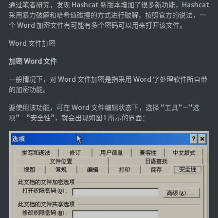
通过笔者研究，发现 Hashcat 新版本增加了很多新功能，Hashcat
英美日韩剧
采用暴力破解和哈希值碰撞的方式进行破解，按照官方的说法，一
个 Word 加密文件有可能有多个密码可以用来打开该文件。
在线影视新增
导航站
Word 文件加密
在线影视(失效)
加密 Word 文件
电影下载
一般情况下，对 Word 文件加密是指采用 Word 字处理软件所自带
的加密功能。
视频教程
直播聚合
要使用该功能，可在 Word 文件编辑状态下，选择 “工具”－“选
项”－“安全性”，就会出现如图 1 所示的界面：
📺在线电视
视频解析
盒子软件
盒子软件国内下载
软件接口
🎵音乐播放
器