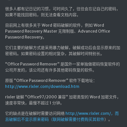
航拍全景
很多人都有记日记的习惯，可时间久了，往往会忘记自己的密码，
暗网导航
如果不能找回密码，则无法查看文档内容。
目前网上有很多关于 Word 密码破解的软件，例如 Word
简易代理
Password Recovery Master 无限制版、Advanced Office
网页代理
Password Recovery。
网页代理备用
它们主要的破解方式是采用暴力破解，破解成功后会显示原来的加
密密码。如果密码设置的相对复杂，其破解时间特别长。
Google访问助手
“Office Password Remover” 是国外一家单独做密码恢复软件的
🎬在线影视
公司开发的，该公司还有许多其他密码恢复的软件。
影视导航
原版 “Office Password Remover” 软件下载地址：
http://www.rixler.com/download.htm
星视界
rixler 破解 “Office97/2000 兼容” 加密类型的 Word 加密文件，
影视无广告
速度非常快，最慢不超过 1 分钟。
在线影视备用
它的缺点是在破解时需要访问网络
http://www.rixler.com/，而
在线影视 备用1
且破解后不显示原来密码（联网破解需要付费购买其软件
）。
在线影视 备用2