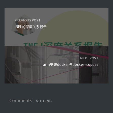
PREVIOUS POST
INFJ 的深度关系报告
NEXT POST
arm安装docker与docker-copose
Comments |
NOTHING