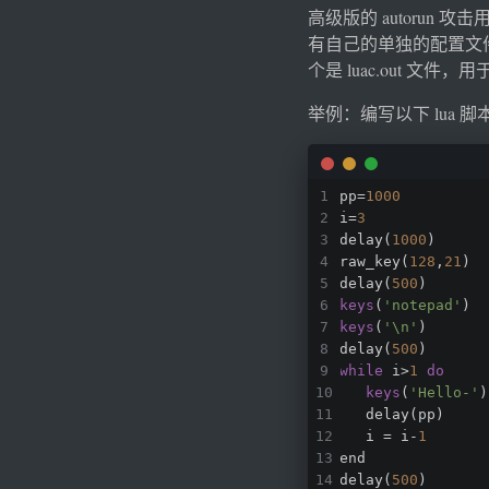
高级版的 autorun 攻击
有自己的单独的配置文件 lu
个是 luac.out 文件，用
举例：编写以下 lua 
pp=
1000
i=
3
delay(
1000
)
raw_key(
128
,
21
)
delay(
500
)
keys
(
'notepad'
)
keys
(
'\n'
)
delay(
500
)
while
 i>
1
do
keys
(
'Hello-'
)
   delay(pp)
   i = i-
1
end 
delay(
500
)