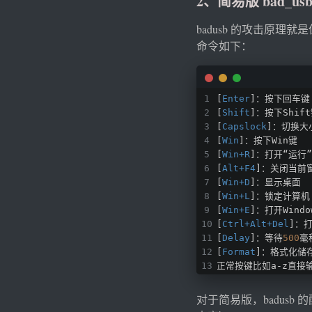
2、简易版 bad_us
badusb 的攻击原
命令如下：
[
Enter
]：按下回车键
[
Shift
]：按下Shif
[
Capslock
]：切换大
[
Win
]：按下Win键
[
Win+R
]：打开“运行
[
Alt+F4
]：关闭当前
[
Win+D
]：显示桌面
[
Win+L
]：锁定计算机
[
Win+E
]：打开Wind
[
Ctrl+Alt+Del
]：
[
Delay
]：等待
500
毫
[
Format
]：格式化储
正常按键比如a-z直接
对于简易版，badusb 的