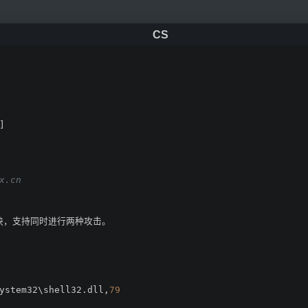
]
x.cn
配置块，支持同时进行两种攻击。
ystem32\shell32.dll,
79