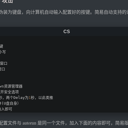
b 攻击
理就是伪装为键盘，向计算机自动输入配置好的按键。简易自动支持
t键
小写
”窗口
窗口
ows资源管理器
打开安全选项
秒，两个Delay为
1
秒，以此类推
存(U盘自身）
输入即可
配置文件与 autorun 是同一个文件，加入下面的内容即可，简易版举例（