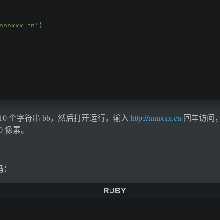
nnnxxx.cn'
) 
10 个字符串 bb，然后打开运行，输入
http://nnnxxx.cn
回车访问，
0 像素。
密码：