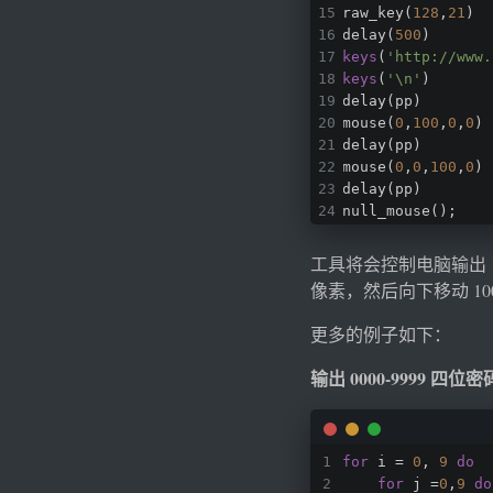
raw_key(
128
,
21
)
delay(
500
)
keys
(
'http://www.
keys
(
'\n'
)
delay(pp)
mouse(
0
,
100
,
0
,
0
)
delay(pp)
mouse(
0
,
0
,
100
,
0
)
delay(pp)
null_mouse();
工具将会控制电脑输出 
像素，然后向下移动 10
更多的例子如下：
输出 0000-9999 四位
for
 i = 
0
, 
9
do
for
 j =
0
,
9
do