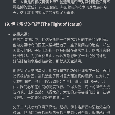
理：
人类是否有权扮演上帝？创造者是否应对其创造物负有不
可推卸的责任？
在人工智能、基因编辑等技术飞速发展的今
天，这个故事的警示意义显得尤为重要。
19. 伊卡洛斯的飞行 (The Flight of Icarus)
故事来源：
在古希腊神话中，代达罗斯是一位技艺超凡的工匠和发明家。
他为克里特岛的国王米诺斯建造了一座举世闻名的迷宫，却也
因此和他的儿子伊卡洛斯一同被囚禁在高塔之上，以防迷宫的
秘密外泄。为了重获自由，代达罗斯想出了一个绝妙的计划：
既然陆路和水路都被封锁，那就从天空逃离。
他收集了大量的鸟羽，用麻线将它们巧妙地编织在一起，再用
蜡将根部封固，最终造出了两对巨大而逼真的翅膀。在为儿子
穿戴翅膀时，他千叮咛万嘱咐：“伊卡洛斯，我的孩子，记
住，我们必须在中间的高度飞行。飞得太低，海上的湿气会浸
湿羽毛，让你坠落；飞得太高，太阳的热量会融化蜡油，让翅
膀散架。一定要紧紧跟在我身后。”
父子二人成功地飞离了高塔。起初，伊卡洛斯还牢记着父亲的
教诲。但飞翔带来的前所未有的自由感和兴奋感，很快就让他