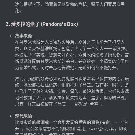
逸与荣耀之下，隐藏着足以致命的危机，警示人们要居安思
危。
随便听听
音乐下载
3. 潘多拉的盒子 (Pandora's Box)
音乐下载2
故事来源：
音乐播放下载
在普罗米修斯为人类盗取火种后，众神之王宙斯为了报复人
类，命令火神赫淮斯托斯创造了世间第一个女人——潘多拉。
音乐下载备用一
她被赋予了美貌、智慧与好奇心，众神也纷纷赠予她礼物。宙
音乐下载备用二
斯将她许配给普罗米修斯的弟弟，并送给她一个精美的盒子作
为新婚礼物，同时严厉地告诫她，无论如何都不能打开。
音乐下载备用三
然而，强烈的好奇心如同魔鬼般日夜啃噬着潘多拉的内心。最
无损音乐下载
终，她没能抵挡住诱惑，悄悄打开了盒盖。就在那一瞬间，盒
mv下载
中飞出了无数的灾祸、疾病、痛苦、嫉妒和仇恨，它们被永远
地释放到了人间。潘多拉惊慌失措地盖上盒子，但为时已晚，
Beats Per Minute
只有一样东西被留在了盒底——那就是“希望”。
📕学习
现代隐喻：
比喻
灾难的根源或一个会引发无穷后患的事物/决定
。一旦“打
知乎付费文章
开”，就会带来意想不到的麻烦和混乱，但它也暗示着，即使
Markdown学习
在最绝望的境地，希望依然存在。