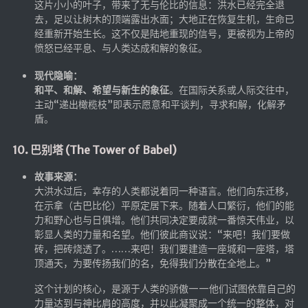
这片小小的叶子，带来了无与伦比的信息：洪水已经完全退
去，足以让树木的顶端露出水面；大地正在恢复生机，生命已
经重新开始生长。这不仅是陆地重现的信号，更被视为上帝的
愤怒已经平息、与人类达成和解的象征。
现代隐喻：
和平、和解、希望与新生的象征
。在国际关系或人际交往中，
主动“递出橄榄枝”即表示愿意和平谈判，寻求和解，化解矛
盾。
10. 巴别塔 (The Tower of Babel)
故事来源：
大洪水过后，幸存的人类都说着同一种语言。他们向东迁移，
在示拿（古巴比伦）平原定居下来。随着人口繁衍，他们的能
力和野心也与日俱增。他们共同决定要成就一番惊天伟业，以
彰显人类的力量和名望。他们彼此商议说：“来吧！我们要做
砖，把砖烧透了。……来吧！我们要建造一座城和一座塔，塔
顶通天，为要传扬我们的名，免得我们分散在全地上。”
这个计划的核心，是源于人类的骄傲——他们试图依靠自己的
力量达到与神比肩的高度，并以此凝聚成一个统一的整体，对