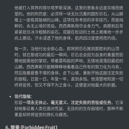
Google硬盘
他被打入冥界的塔尔塔罗斯深渊，这里的景象永远是灰暗而绝
望的。他的刑罚是：必须将一块无比沉重的圆形巨石，从山脚
主站网页探针
推上一座极其陡峭的山峰。这项任务考验的并非技巧，而是纯
副站网页探针
粹的、永无止境的苦役。西西弗斯用尽全身力气，肩膀和后背
紧紧抵住冰冷粗糙的岩石，双腿在松动的土地上艰难地一步步
高阶工具
向上挪动。汗水浸透了他的身体，肌肉因过度使用而灼烧。
软件下载安装
每一次，当他付出全部心血，即将把巨石推到那胜利的山顶
时，就在那成功的最后一瞬间，巨石总会因为自身的重量而狡
百度网盘解析
猾地脱离他的掌控，带着雷鸣般的声响，无情地滚落回最初的
百度解析_备用
山脚。西西弗斯只能眼睁睁地看着自己所有的努力化为乌有，
然后拖着疲惫不堪的身体，走下山坡，重新开始这趟注定失败
文字重排
的旅程。日复一日，年复一年，直到永恒。他清楚地知道一切
终将徒劳，但又不得不为之奋斗，这便是对他最大的折磨。
id查手机号
注册接码
现代隐喻：
形容
一项永无休止、毫无意义、注定失败的苦役或任务
。它深
临时邮箱
刻地象征着人类在面对荒诞、无目的的生存困境时，那种不断
临时Gmail
重复却终将徒劳的挣扎与痛苦。
🎮小游戏
6. 禁果 (Forbidden Fruit)