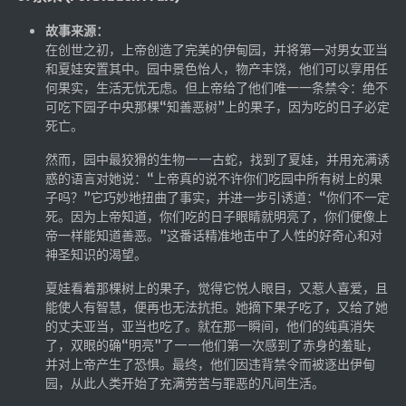
红白机
故事来源：
在创世之初，上帝创造了完美的伊甸园，并将第一对男女亚当
红白机资源
和夏娃安置其中。园中景色怡人，物产丰饶，他们可以享用任
dos游戏
何果实，生活无忧无虑。但上帝给了他们唯一一条禁令：绝不
可吃下园子中央那棵“知善恶树”上的果子，因为吃的日子必定
在线狼人杀
死亡。
飞船对接模拟
然而，园中最狡猾的生物——古蛇，找到了夏娃，并用充满诱
惑的语言对她说：“上帝真的说不许你们吃园中所有树上的果
特效地址
子吗？”它巧妙地扭曲了事实，并进一步引诱道：“你们不一定
死。因为上帝知道，你们吃的日子眼睛就明亮了，你们便像上
引导页
帝一样能知道善恶。”这番话精准地击中了人性的好奇心和对
背景动画
神圣知识的渴望。
文字变换特效
夏娃看着那棵树上的果子，觉得它悦人眼目，又惹人喜爱，且
能使人有智慧，便再也无法抗拒。她摘下果子吃了，又给了她
Floatingheart
的丈夫亚当，亚当也吃了。就在那一瞬间，他们的纯真消失
树境
了，双眼的确“明亮”了——他们第一次感到了赤身的羞耻，
并对上帝产生了恐惧。最终，他们因违背禁令而被逐出伊甸
过山车
园，从此人类开始了充满劳苦与罪恶的凡间生活。
夜景