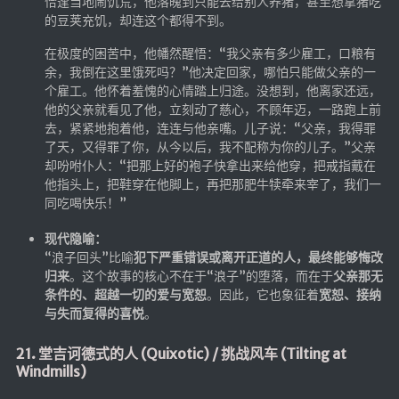
恰逢当地闹饥荒，他落魄到只能去给别人养猪，甚至想拿猪吃
的豆荚充饥，却连这个都得不到。
在极度的困苦中，他幡然醒悟：“我父亲有多少雇工，口粮有
余，我倒在这里饿死吗？”他决定回家，哪怕只能做父亲的一
个雇工。他怀着羞愧的心情踏上归途。没想到，他离家还远，
他的父亲就看见了他，立刻动了慈心，不顾年迈，一路跑上前
去，紧紧地抱着他，连连与他亲嘴。儿子说：“父亲，我得罪
了天，又得罪了你，从今以后，我不配称为你的儿子。”父亲
却吩咐仆人：“把那上好的袍子快拿出来给他穿，把戒指戴在
他指头上，把鞋穿在他脚上，再把那肥牛犊牵来宰了，我们一
同吃喝快乐！”
现代隐喻：
“浪子回头”比喻
犯下严重错误或离开正道的人，最终能够悔改
归来
。这个故事的核心不在于“浪子”的堕落，而在于
父亲那无
条件的、超越一切的爱与宽恕
。因此，它也象征着
宽恕、接纳
与失而复得的喜悦
。
21. 堂吉诃德式的人 (Quixotic) / 挑战风车 (Tilting at
Windmills)