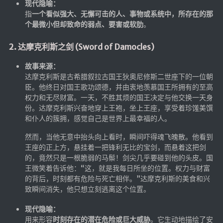
现代隐喻：
英美日韩剧
指
一个看似强大、无懈可击的人、事物或系统中，所存在的那
个最微小但却致命的弱点、要害或软肋
。
在线影视新增
导航站
2. 达摩克利斯之剑 (Sword of Damocles)
在线影视(失效)
故事来源：
电影下载
达摩克利斯是古希腊叙拉古国王狄奥尼修斯二世座下的一位朝
臣。他终日对国王歌功颂德，并由衷地羡慕国王所拥有的至高
视频教程
权力和无尽财富。一天，不胜其烦的国王决定与他交换一天身
份。达摩克利斯兴奋地穿上王袍，坐上王座，享受着珍馐美馔
直播聚合
和仆人的簇拥，感觉自己是世界上最幸福的人。
📺在线电视
然而，当他无意中抬头向上看时，瞬间吓得魂飞魄散。他看到
视频解析
王座的正上方，悬挂着一把锋利无比的宝剑，而悬着这把剑
盒子软件
的，竟然只是一根脆弱的马鬃！剑尖几乎要碰到他的头皮。国
王微笑着告诉他：“这，就是我每日所坐的位置。权力与财富
盒子软件国内下载
的背后，时刻都有危险与死亡相伴。”达摩克利斯的美食和兴
软件接口
致瞬间消失，他只想立刻逃离这个位置。
现代隐喻：
🎵音乐播放
用来形容
时刻存在的潜在危险或巨大威胁
。它生动地描绘了安
器