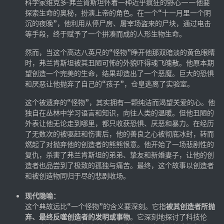
科学家维克多·弗兰肯斯坦怀着一种近乎疯狂的野心——他要
探索生命的奥秘，扮演上帝的角色。在一个“十一月里一个阴
沉的夜晚”，他利用从停尸房、屠宰场盗来的尸块，通过电击
等手段，终于赋予了一个拼凑而成的人形生物生命。
然而，当这个高达八英尺的“怪物”睁开他那双暗淡的黄色眼睛
时，弗兰肯斯坦被其丑陋可怖的外貌吓得魂飞魄散。他原本期
望创造一个完美的生命，结果却造出了一个恶魔。巨大的恐惧
和厌恶让他抛弃了自己的“孩子”，仓皇逃离了实验室。
这个被遗弃的“怪物”，其实拥有一颗纯洁而渴望关爱的心。他
独自在丛林中学习语言和知识，向往人类的温暖。但他丑陋的
外表让他无论走到哪里，都只收获恐惧、厌恶和暴力。在经历
了无数次的被驱赶和伤害后，他的善良之心被彻底冰封，转而
燃起了对抛弃他的创造者的熊熊恨意。他开始了一场悲剧性的
复仇，杀害了弗兰肯斯坦的弟弟、挚友和新婚妻子，让他的创
造者也品尝到了极致的孤独与痛苦。最终，这个故事以创造者
和被创造物同归于尽的悲剧收场。
现代隐喻：
这个典故远比“一个怪物”的含义要深刻。它指
被其创造者所抛
弃、最终反噬创造者的发明或事物
。它深刻地探讨了科技伦