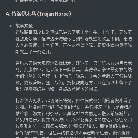
LaTeX公式编辑器
4. 特洛伊木马 (Trojan Horse)
Mathlab教学
故事来源：
乐理学习
希腊联军围攻特洛伊城已进入了第十个年头。十年间，无数英
Web 技术教程
雄战死沙场，但特洛伊城墙依旧如铜墙铁壁般屹立不倒。希腊
人身心俱疲，士气低落。正在这绝望之际，足智多谋的奥德修
Greasemonkey学习
斯献上了一条险计。
ffmpeg学习
希腊人开始大规模地砍伐树木，建造了一只前所未有的巨大木
VIP资源下载
马，其腹中空，足以藏下一队精兵。奥德修斯亲率最勇敢的战
士们悄然进入马腹，封上暗门。随后，其余的希腊大军假装战
字帖生成
败，烧毁营帐，登上战船，扬帆驶向远方，只在海滩上留下了
全历史
那只孤零零的巨马和一名被故意留下的间谍。
发现中国
特洛伊人见状，起初将信将疑，但很快就被胜利的喜悦冲昏了
头脑。那名间谍“恰巧”被他们俘获，并谎称这只木马是希腊人
世界货币
献给雅典娜女神的祭品，因其体型巨大而无法搬入希腊城邦，
土木类资源下载
如果特洛伊人将其拖入城中，必将获得女神的庇佑。尽管祭司
拉奥孔和公主卡珊德拉都发出“警惕希腊人，即使他们带来礼
找建筑 土木资源
物”的绝望警告，但狂喜的特洛伊人早已听不进去。他们拆掉