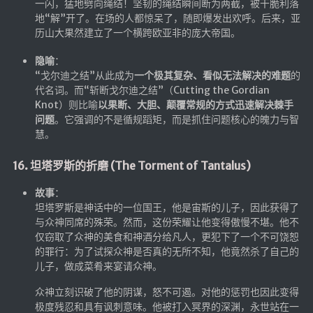
一闪，猛地劈向绳结！坚韧的绳结瞬间断为两截，被干脆利落
地“解”开了。在场的人都惊呆了，随即爆发出欢呼。后来，亚
历山大果然建立了一个横跨欧亚非的庞大帝国。
隐喻
：
“戈尔迪之结”从此成为
一个极其复杂、看似无法解决的难题
的
代名词。而“斩断戈尔迪之结”（Cutting the Gordian
Knot）则比喻
以果断、大胆、颠覆常规的方式迅速解决棘手
问题
。它强调的不是循规蹈矩，而是抓住问题核心的魄力与智
慧。
16. 坦塔罗斯的折磨 (The Torment of Tantalus)
故事
：
坦塔罗斯是神话中的一位国王，他是宙斯的儿子，因此获得了
与众神同席的殊荣。然而，这份荣耀让他变得傲慢不堪。他不
仅窃取了众神的美食和神酒分给凡人，更犯下了一个不可饶恕
的罪行：为了试探众神是否真的无所不知，他竟然杀了自己的
儿子，做成菜肴来宴请众神。
众神立刻识破了他的阴谋，怒不可遏。对他的惩罚也因此变得
极度残忍和具有讽刺意味。他被打入冥界的深渊，永世站在一