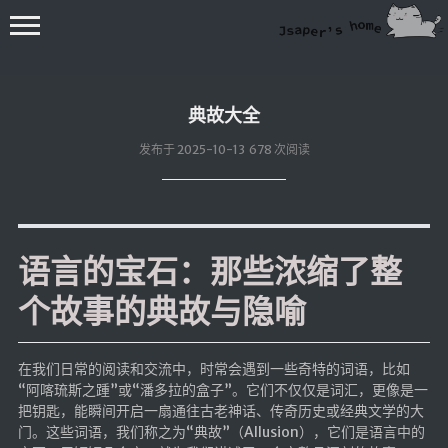
典故大全
发布于 2025-10-13 678 次阅读
💻在线桌面
语言的宝石：那些浓缩了整
bing壁纸
🔥排行榜
个故事的典故与隐喻
导航站
综合导航
在我们日常的阅读和交流中，时常会遇到一些奇特的词语，比如
“阿喀琉斯之踵”或“潘多拉的盒子”。它们不仅仅是词汇，更像是一
合集网
把钥匙，能瞬间开启一扇通往古老神话、传奇历史或经典文学的大
鱼塘热榜
门。这些词语，我们称之为“典故”（Allusion），它们是语言中的