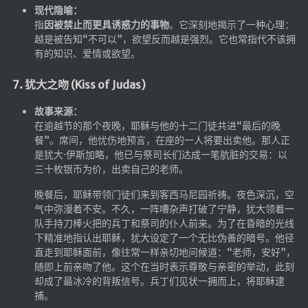
现代隐喻：
海洋
指
因被禁止而更具诱惑力的事物
。它深刻地揭示了一种心理：
动画线分形
越是被告知“不可以”，欲望反而越是强烈。它也常指代不该拥
有的知识、爱情或欲望。
背景连线动画
蜂巢背景特效
7. 犹大之吻 (Kiss of Judas)
电流变形效果
故事来源：
夜色折现效果
在逾越节的那个夜晚，耶稣与他的十二门徒共进“最后的晚
餐”。席间，他忧伤地预言，在座的一人将要出卖他。那人正
是犹大·伊斯加略，他已与祭司长们达成一笔肮脏的交易：以
🚩合集
三十枚银币为价，出卖自己的老师。
技术
晚餐后，耶稣带领门徒们来到客西马尼园祈祷。夜色深沉，空
文章
气中弥漫着不安。不久，一阵嘈杂声打破了宁静，犹大领着一
队手持刀棒火把的兵丁和祭司的仆人前来。为了在昏暗的光线
⌛时光轴
下精准地指认出耶稣，犹大设定了一个无比伪善的暗号。他径
直走到耶稣面前，像往常一样亲切地问候道：“老师，安好”，
🎅登录
随即上前亲吻了他。这个在当时表示尊敬与亲密的举动，此刻
却成了最冰冷的背叛信号。兵丁们见状一拥而上，将耶稣逮
隐私政策
捕。