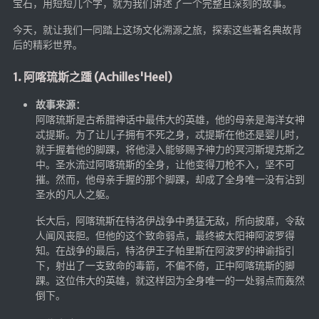
宝石，用短短几个字，就为我们讲述了一个完整且深刻的故事。
航拍全景
今天，就让我们一同踏上这场文化溯源之旅，探索这些著名典故背
暗网导航
后的精彩世界。
简易代理
1. 阿喀琉斯之踵 (Achilles'Heel)
网页代理
故事来源：
网页代理备用
阿喀琉斯是古希腊神话中最伟大的英雄，他的母亲是海洋女神
忒提斯。为了让儿子拥有不死之身，忒提斯在他还是婴儿时，
Google访问助手
就手握着他的脚踝，将他浸入能够赐予神力的冥河斯堤克斯之
中。圣水流过阿喀琉斯的全身，让他变得刀枪不入，坚不可
🎬在线影视
摧。然而，他母亲手握的那个脚踝，却成了全身唯一没有沾到
圣水的凡人之躯。
影视导航
长大后，阿喀琉斯在特洛伊战争中勇猛无敌，所向披靡，令敌
星视界
人闻风丧胆。但他的这个致命弱点，最终被太阳神阿波罗得
影视无广告
知。在战争的最后，特洛伊王子帕里斯在阿波罗的神谕指引
下，射出了一支致命的毒箭，不偏不倚，正中阿喀琉斯的脚
在线影视备用
踝。这位伟大的英雄，就这样因为全身唯一的一处弱点而轰然
在线影视 备用1
倒下。
在线影视 备用2