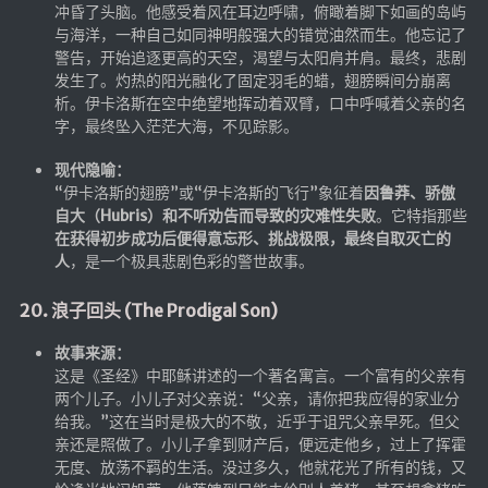
冲昏了头脑。他感受着风在耳边呼啸，俯瞰着脚下如画的岛屿
与海洋，一种自己如同神明般强大的错觉油然而生。他忘记了
警告，开始追逐更高的天空，渴望与太阳肩并肩。最终，悲剧
发生了。灼热的阳光融化了固定羽毛的蜡，翅膀瞬间分崩离
析。伊卡洛斯在空中绝望地挥动着双臂，口中呼喊着父亲的名
字，最终坠入茫茫大海，不见踪影。
现代隐喻：
“伊卡洛斯的翅膀”或“伊卡洛斯的飞行”象征着
因鲁莽、骄傲
自大（Hubris）和不听劝告而导致的灾难性失败
。它特指那些
在获得初步成功后便得意忘形、挑战极限，最终自取灭亡的
人
，是一个极具悲剧色彩的警世故事。
20. 浪子回头 (The Prodigal Son)
故事来源：
这是《圣经》中耶稣讲述的一个著名寓言。一个富有的父亲有
两个儿子。小儿子对父亲说：“父亲，请你把我应得的家业分
给我。”这在当时是极大的不敬，近乎于诅咒父亲早死。但父
亲还是照做了。小儿子拿到财产后，便远走他乡，过上了挥霍
无度、放荡不羁的生活。没过多久，他就花光了所有的钱，又