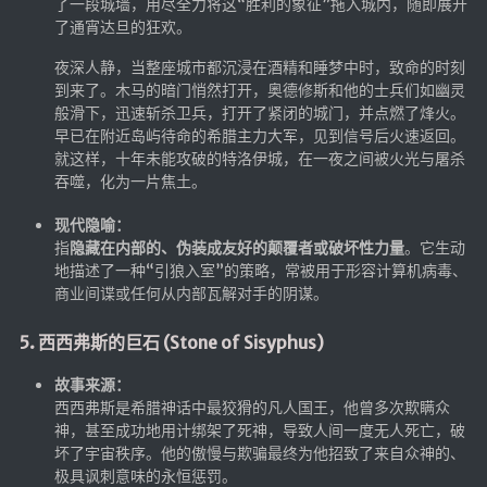
了一段城墙，用尽全力将这“胜利的象征”拖入城内，随即展开
🔨工具
了通宵达旦的狂欢。
帮你百度
夜深人静，当整座城市都沉浸在酒精和睡梦中时，致命的时刻
手写文件生成
到来了。木马的暗门悄然打开，奥德修斯和他的士兵们如幽灵
般滑下，迅速斩杀卫兵，打开了紧闭的城门，并点燃了烽火。
文件传输
早已在附近岛屿待命的希腊主力大军，见到信号后火速返回。
文件传输 自建
就这样，十年未能攻破的特洛伊城，在一夜之间被火光与屠杀
吞噬，化为一片焦土。
文库下载
现代隐喻：
九宫格照片生成
指
隐藏在内部的、伪装成友好的颠覆者或破坏性力量
。它生动
图片加水印
地描述了一种“引狼入室”的策略，常被用于形容计算机病毒、
商业间谍或任何从内部瓦解对手的阴谋。
图片转字符
查重软件
5. 西西弗斯的巨石 (Stone of Sisyphus)
Aria2
故事来源：
个人网盘
西西弗斯是希腊神话中最狡猾的凡人国王，他曾多次欺瞒众
神，甚至成功地用计绑架了死神，导致人间一度无人死亡，破
Cloudreve
坏了宇宙秩序。他的傲慢与欺骗最终为他招致了来自众神的、
家庭网盘
极具讽刺意味的永恒惩罚。