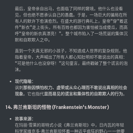
最后，皇帝亲自出马，也面临了同样的窘境。他什么也没看
见，但也绝不愿承认自己的愚蠢。于是，一场巨大的骗局在所
有人的默许下愈演愈烈。在盛大的游行典礼上，皇帝“穿”着这
件“新衣”走上街头，所有百姓也都因为害怕被当成傻瓜，而高
呼“皇帝的新衣真漂亮！”。整个城市陷入了一场荒诞的集体沉
默和自欺欺人之中。
直到一个天真无邪的小孩子，不知道成人世界的复杂规则，他
指着皇帝，大声喊出了所有人都心知肚明却不敢说出的真相：
“可是他什么也没穿呀！”这句童言，最终戳破了整个谎言的泡
沫。
现代隐喻：
讽刺
那些因惧怕权力、虚荣或从众心理而不敢说出真相的社会
现象
。它也指代
显而易见的谎言和集体性的自欺欺人的行为
。
14. 弗兰肯斯坦的怪物 (Frankenstein's Monster)
故事来源：
在玛丽·雪莱的哥特式小说《弗兰肯斯坦》中，日内瓦的年轻
科学家维克多·弗兰肯斯坦怀着一种近乎疯狂的野心——他要