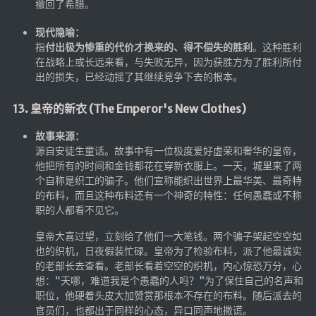
撤回了希腊。
现代隐喻：
指
付出极为惨重的代价才换来的、得不偿失的胜利
。这种胜利
在战略上或长远来看，与失败无异，因为获胜方为了胜利所付
出的损失，已经动摇了其继续竞争下去的根本。
13. 皇帝的新衣 (The Emperor's New Clothes)
故事来源：
源自安徒生童话。故事中有一位极度爱好虚荣和奢华的皇帝，
他把所有的时间和金钱都花在穿新衣服上。一天，城里来了两
个自称是织工的骗子。他们宣称能织出世界上最华美、最奇特
的布料，而且这种布料还有一个神奇的特性：任何愚蠢或不称
职的人都看不见它。
皇帝大喜过望，立刻给了他们一大笔钱。两个骗子架起空空如
也的织机，日夜假装忙碌。皇帝为了检验布料，派了他最诚实
的老部长去查看。老部长看着空空的织机，内心惊恐万分，心
想：“天哪，难道我是个愚蠢的人吗？”为了保住自己的名声和
职位，他硬着头皮大加赞赏那根本不存在的布料。随后派去的
官员们，也都出于同样的心态，异口同声地撒谎。