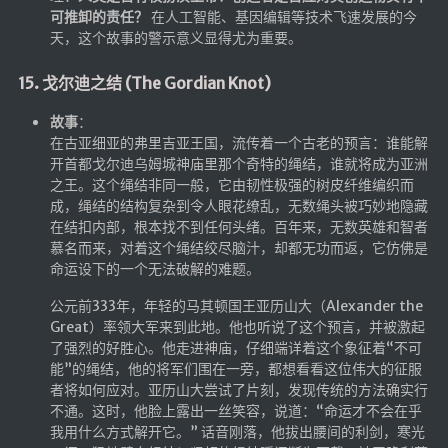
可推卸的责任？
在人工智能、基因编辑等技术飞速发展的今
天，这个故事的警示意义显得尤为重要。
15. 戈尔迪之结 (The Gordian Knot)
故事
：
在古亚细亚的弗里吉亚王国，流传着一个古老的预言：谁能解
开首都戈尔迪乌姆城神庙里那个奇特的绳结，谁就将成为亚洲
之王。这个绳结非同一般，它由韧性极强的树皮纤维编织而
成，绳结的结构复杂到令人眼花缭乱，无数绳头被巧妙地隐藏
在结扣内部，根本找不到任何头绪。百年来，无数英雄和智者
慕名而来，对着这个绳结绞尽脑汁，却都无功而返，它仿佛是
命运设下的一个无法破解的难题。
公元前333年，年轻的马其顿国王亚历山大（Alexander the
Great）率领大军来到此地。他也听说了这个预言，并被激起
了强烈的好胜心。他走进神庙，仔细端详着这个象征着“不可
能”的绳结，他的将军们围在一旁，都想看看这位伟大的征服
者将如何应对。亚历山大尝试了片刻，发现传统的方法确实行
不通。这时，他脸上露出一丝笑容，说道：“命运才不会在乎
我用什么方式解开它。” 话音刚落，他拔出腰间的利剑，寒光