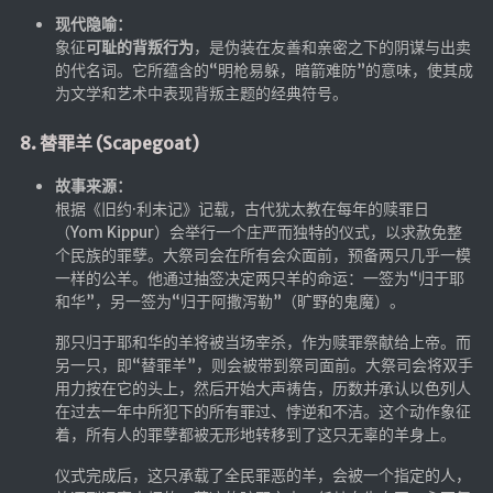
仓库
现代隐喻：
象征
可耻的背叛行为
，是伪装在友善和亲密之下的阴谋与出卖
音乐解析 半成品
的代名词。它所蕴含的“明枪易躲，暗箭难防”的意味，使其成
为文学和艺术中表现背叛主题的经典符号。
低价开会员
8. 替罪羊 (Scapegoat)
故事来源：
根据《旧约·利未记》记载，古代犹太教在每年的赎罪日
（Yom Kippur）会举行一个庄严而独特的仪式，以求赦免整
个民族的罪孽。大祭司会在所有会众面前，预备两只几乎一模
一样的公羊。他通过抽签决定两只羊的命运：一签为“归于耶
和华”，另一签为“归于阿撒泻勒”（旷野的鬼魔）。
那只归于耶和华的羊将被当场宰杀，作为赎罪祭献给上帝。而
另一只，即“替罪羊”，则会被带到祭司面前。大祭司会将双手
用力按在它的头上，然后开始大声祷告，历数并承认以色列人
在过去一年中所犯下的所有罪过、悖逆和不洁。这个动作象征
着，所有人的罪孽都被无形地转移到了这只无辜的羊身上。
仪式完成后，这只承载了全民罪恶的羊，会被一个指定的人，