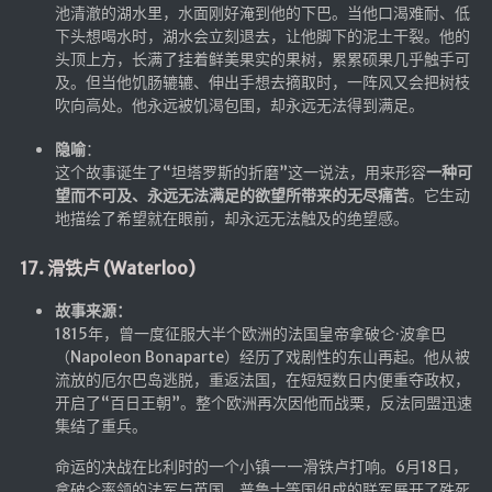
池清澈的湖水里，水面刚好淹到他的下巴。当他口渴难耐、低
下头想喝水时，湖水会立刻退去，让他脚下的泥土干裂。他的
头顶上方，长满了挂着鲜美果实的果树，累累硕果几乎触手可
及。但当他饥肠辘辘、伸出手想去摘取时，一阵风又会把树枝
吹向高处。他永远被饥渴包围，却永远无法得到满足。
隐喻
：
这个故事诞生了“坦塔罗斯的折磨”这一说法，用来形容
一种可
望而不可及、永远无法满足的欲望所带来的无尽痛苦
。它生动
地描绘了希望就在眼前，却永远无法触及的绝望感。
17. 滑铁卢 (Waterloo)
故事来源：
1815年，曾一度征服大半个欧洲的法国皇帝拿破仑·波拿巴
（Napoleon Bonaparte）经历了戏剧性的东山再起。他从被
流放的厄尔巴岛逃脱，重返法国，在短短数日内便重夺政权，
开启了“百日王朝”。整个欧洲再次因他而战栗，反法同盟迅速
集结了重兵。
命运的决战在比利时的一个小镇——滑铁卢打响。6月18日，
拿破仑率领的法军与英国、普鲁士等国组成的联军展开了殊死