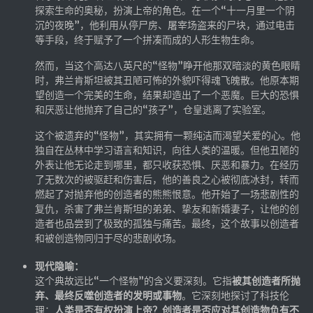
探索生命的奥秘，扮演上帝的角色。在一个“十一月里一个阴
沉的夜晚”，他利用从停尸房、屠宰场盗来的尸块，通过电击
等手段，终于赋予了一个拼凑而成的人形生物生命。
然而，当这个高达八英尺的“怪物”睁开他那双暗淡的黄色眼睛
时，弗兰肯斯坦被其丑陋可怖的外貌吓得魂飞魄散。他原本期
望创造一个完美的生命，结果却造出了一个恶魔。巨大的恐惧
和厌恶让他抛弃了自己的“孩子”，仓皇逃离了实验室。
这个被遗弃的“怪物”，其实拥有一颗纯洁而渴望关爱的心。他
独自在丛林中学习语言和知识，向往人类的温暖。但他丑陋的
外表让他无论走到哪里，都只收获恐惧、厌恶和暴力。在经历
了无数次的被驱赶和伤害后，他的善良之心被彻底冰封，转而
燃起了对抛弃他的创造者的熊熊恨意。他开始了一场悲剧性的
复仇，杀害了弗兰肯斯坦的弟弟、挚友和新婚妻子，让他的创
造者也品尝到了极致的孤独与痛苦。最终，这个故事以创造者
和被创造物同归于尽的悲剧收场。
现代隐喻：
这个典故远比“一个怪物”的含义要深刻。它指
被其创造者所抛
弃、最终反噬创造者的发明或事物
。它深刻地探讨了科技伦
理：
人类是否有权扮演上帝？创造者是否应对其创造物负有不