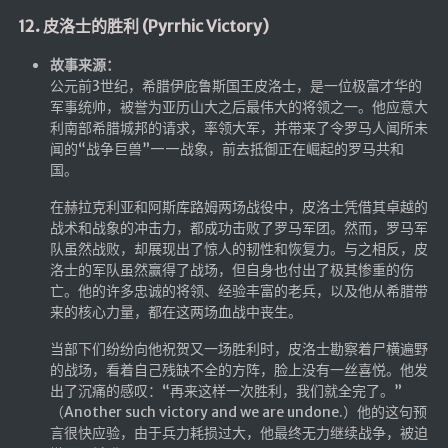
12. 皮洛士的胜利 (Pyrrhic Victory)
故事来源：
公元前3世纪，希腊伊庇鲁斯国王皮洛士，是一位极富才华的
军事统帅，被誉为亚历山大之后最伟大的将领之一。他应意大
利南部希腊城邦的请求，率领大军，并带来了令罗马人闻所未
闻的“战争巨兽”——战象，前去抵御正在崛起的罗马共和
国。
在赫拉克利亚和阿斯库路姆两场战役中，皮洛士凭借其卓越的
战术和战象的冲击力，都成功击败了罗马军团。然而，罗马军
队虽然战败，却展现出了惊人的韧性和恢复力。与之相反，皮
洛士的军队虽然赢得了战场，但自身也付出了极其惨重的伤
亡。他的许多忠诚的将领、经验丰富的老兵，以及他从希腊带
来的核心力量，都在这两场血战中丧生。
当部下们纷纷向他祝贺又一场胜利时，皮洛士勘察着尸横遍野
的战场，看着自己残缺不全的方阵，脸上没有一丝喜悦。他发
出了沉痛的感叹：“再来这样一次胜利，我们就全完了。”
（Another such victory and we are undone.）他的这句预
言很快应验，由于兵力耗损过大，他最终无力继续战争，被迫