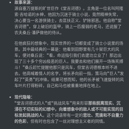
故事来源：
源自塞万提斯的旷世巨作《堂吉诃德》。主角是一位名叫阿隆
索·吉哈诺的乡绅，他因为沉迷于骑士小说，竟然精神失常，
决心要当一名游侠骑士，去匡扶正义、铲除邪恶。他自称“堂
吉诃德”，穿上破旧的盔甲，骑上一匹瘦弱的老马，还说服了
农夫桑丘·潘萨做他的侍从。
在他疯狂的想象中，现实世界的一切都变成了骑士小说里的场
景。其中最经典的一幕是：他看到田野里有几十架巨大的风
车，便对桑丘说：“看，命运指引我们去建功立业了！那边出
现了三十多个穷凶极恶的巨人，我要去和他们展开一场殊死搏
斗！”桑丘赶忙提醒他那只是风车，但堂吉诃德根本听不进
去。他高喊着情人的名字，将长矛向前一指，策马向“巨人”发
起了“英勇”的冲锋。结果可想而知，他的长矛被飞速旋转的风
车叶片打得粉碎，自己和马也被重重地摔在地上。
现代隐喻：
“堂吉诃德式的人”或“挑战风车”用来形容
那些脱离现实、沉
浸在不切实际的幻想中，向着想象中的敌人或不可能实现的目
标发起挑战的人
。这个词语带有一定的
悲壮、荒唐和不自量力
的色彩
，但有时也包含了一丝对理想主义者的同情。