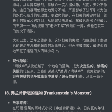
搏斗。战斗异常惨烈，拿破仑一度占据优势。然而，天公不作
美，连日的暴雨使得土地泥泞不堪，严重影响了法军引以为傲
的炮兵和骑兵的机动性。更致命的是，在战役的关键时刻，普
鲁士的援军及时赶到，从侧翼猛击法军。拿破仑派出了他最后
的王牌——所向披靡的“老近卫军”做最后一搏，但也在联军
的炮火下溃败。
大势已去，法军全线崩溃。这场战役的失败，彻底终结了拿破
仑的政治生涯和他辉煌的军事神话。他再次被流放，最终孤独
地死在了遥远的大西洋小岛上。
现代隐喻：
“滑铁卢”从此超越了一个地名的范畴，成为
决定性的、惨痛的
失败
的代名词。当我们说某人“遭遇了滑铁卢”，意思就是他/
她
在关键的竞争或事业中遭受了毁灭性的打击
，从此一蹶不
振。
18. 弗兰肯斯坦的怪物 (Frankenstein's Monster)
故事来源：
在玛丽·雪莱的哥特式小说《弗兰肯斯坦》中，日内瓦的年轻