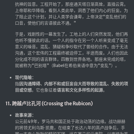
抗神的旨意。工程开始了，那座通天塔日渐高耸，直插云霄。
上帝耶和华降临，看到人类此举，洞悉了他们内心的狂妄。为
了阻止这个计划，并让人类学会谦卑，上帝决定“变乱他们的
口音，使他们的言语彼此不通。”
于是，戏剧性的一幕发生了。工地上的人们突然发现，他们再
也听不懂彼此的话。一个人的指令在另一个人听来变成了毫无
意义的噪音。混乱、猜疑和争吵取代了曾经的合作。由于无法
沟通，这个宏伟的工程最终被迫停工，半途而废。人们也因此
分化成不同的语言群体，四散到世界各地。那座未完成的塔，
就被称为“巴别塔”（Babel在希伯来语中意为“变乱”）。
现代隐喻：
指
因沟通障碍、内部不和或狂妄自大而导致的混乱、失败的项
目或空想
。它也象征着
语言和文化多样性的起源
。
11. 跨越卢比孔河 (Crossing the Rubicon)
故事来源：
公元前49年，罗马共和国正处于政治动荡的边缘。战功赫赫
的将领尤利乌斯·凯撒，在结束了长达八年的高卢战争后，手
握一支忠心耿耿的精锐军团。远在罗马的元老院，以庞培为首