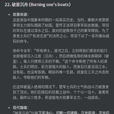
22. 破釜沉舟 (Burning one's boats)
故事来源：
这是源自中国秦末时期的一段真实历史。当时，秦朝大将章邯
率领主力部队围困了赵国。楚怀王派项羽率军前去救援。项羽
的军队在渡过漳水之后，面对的是数倍于己的秦军精锐。为了
激发士兵们“有进无退”的决死之心，项羽下达了一系列看似疯
狂的命令。
他命令全军：“所有将士，渡河之后，立刻将我们乘坐的船只
全部凿穿沉入江底（沉舟），然后把做饭用的锅全部砸碎（破
釜）。每人只携带三天的干粮。”这个命令断绝了所有人的退
路。士兵们明白，前方是强大的敌人，而身后已是滔滔江水，
没有船，也没有饭锅。眼前的唯一生路，就是在三天之内击败
敌人，夺取他们的军粮。
在这样被逼入绝境的情况下，楚军士兵的士气和战斗力被激发
到了顶点。他们在随后的巨鹿之战中，个个以一当十，奋勇死
战，最终以少胜多，奇迹般地大败秦军主力，一战成名。
现代隐喻：
“破釜沉舟”比喻
下定决心，切断一切退路，只许前进，不许后