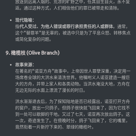
放逐到远离人烟的、荒凉的旷野之中，任其自生自灭，永不复
返。通过这种方式，人们相信他们的罪已被带走和清除。
现代隐喻：
指
代人受过、为他人错误或罪行承担责任的人或群体
。通常，
这个“替罪羊”是无辜的，被选中只是为了平息众怒、转移焦点
或简化复杂的问题。
9. 橄榄枝 (Olive Branch)
故事来源：
在著名的“诺亚方舟”故事中，上帝因世人罪孽深重，决定用一
场席卷全球的大洪水来清洗世界。他嘱咐义人诺亚建造一艘巨
大的方舟，并带上家人和各类动物。当洪水淹没大地，方舟在
无边无际的水面上漂流了漫长的时日。
洪水渐渐退去后，为了探知陆地是否已经露出，诺亚打开方舟
的窗户，放出一只鸽子。但鸽子很快就飞回来了，因为它找不
到一处可以歇脚的干地。又过了七天，诺亚再次放出鸽子。这
一次，奇迹发生了。在傍晚时分，鸽子飞回来了，它的嘴里，
竟然衔着一片新拧下来的、翠绿的橄榄叶。