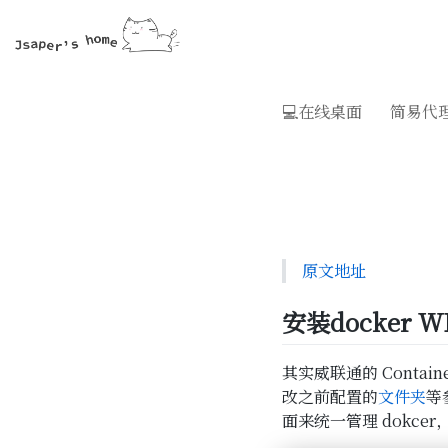
💻在线桌面
简易代
原文地址
安装docker WE
其实威联通的 Contai
改之前配置的
文件夹
等
面来统一管理 dokc