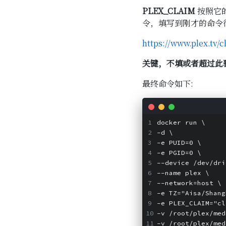
PLEX_CLAIM
按照它的
令，填写到刚才的命令
https://www.plex.tv/c
关键，不填或者超过此验
最终命令如下:
docker run 
\
-d 
\
-e PUID=0 
\
-e PGID=0 
\
--device /dev/dri
--name plex 
\
--network=host 
\
-e TZ="Aisa/Shang
-e PLEX_CLAIM="cl
-v /root/plex/med
-v /root/plex/med