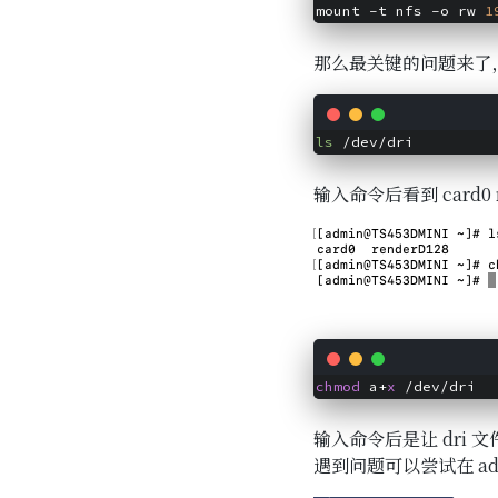
mount -t nfs -o rw 
1
那么最关键的问题来了，
ls
 /dev/dri
输入命令后看到 card0 
chmod
 a+
x
 /dev/dri
输入命令后是让 dri
遇到问题可以尝试在 a