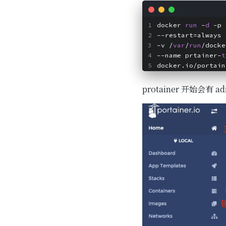
docker 
run
 -
d
 -p 
--restart=always 
-v /
var
/
run
/docke
--name prtainer-
t
docker.io/portain
protainer 开始会