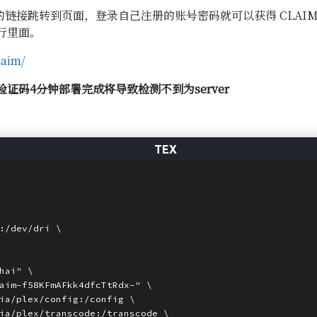
链接跳转到页面，登录自己注册的账号密码就可以获得 CLAI
行里面。
laim/
证码4分钟部署完成将导致检测不到为server
:/dev/dri 
\
hai" 
\
aim-f58KFmAFkk4dfcTtRdx-" 
\
ia/plex/config:/config 
\
ia/plex/transcode:/transcode 
\