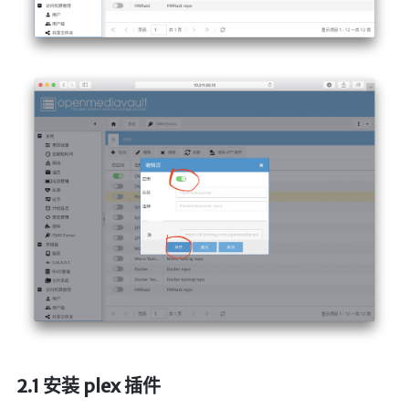
🔨工具
帮你百度
手写文件生成
文件传输
文件传输 自建
文库下载
九宫格照片生成
图片加水印
图片转字符
查重软件
Aria2
个人网盘
Cloudreve
2.1 安装 plex 插件
家庭网盘