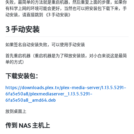
失败，最简单的方法就是重启机器，然后重复上面的步骤，如果你
有科学上网的环境可能会更好，当然也可以把安装包下载下来，手
红白机
动安装，请直接跳到 《3 手动安装》
红白机资源
3 手动安装
dos游戏
在线狼人杀
如果签名自动安装失败，可以使用手动安装
飞船对接模拟
首先重启机器（重启机器是为了释放安装锁，对小白来说这是最简
特效地址
单的方式）
引导页
下载安装包：
背景动画
https://downloads.plex.tv/plex-media-server/1.13.5.5291-
文字变换特效
6fa5e50a8/plexmediaserver_1.13.5.5291-
6fa5e50a8_amd64.deb
Floatingheart
树境
放到桌面上
过山车
传到 NAS 主机上
夜景