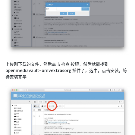
随便听听
音乐下载
音乐下载2
音乐播放下载
音乐下载备用一
音乐下载备用二
上传刚下载的文件，然后点击 检查 按钮，然后就能找到
音乐下载备用三
openmediavault-omvextrasorg 插件了，选中，点击安装，等
待安装完毕
无损音乐下载
mv下载
Beats Per Minute
📕学习
知乎付费文章
Markdown学习