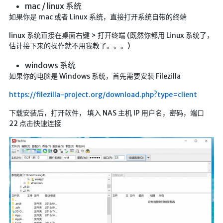
mac / linux 系统
海洋
如果你是 mac 或者 Linux 系统，直接打开系统自带的终端
动画线分形
linux 系统直接在桌面右键 > 打开终端 (既然你都用 Linux 系统了，
背景连线动画
估计接下来的操作就不用我教了。。。)
蜂巢背景特效
windows 系统
电流变形效果
如果你的电脑是 Windows 系统，首先需要安装 Filezilla
夜色折现效果
https://filezilla-project.org/download.php?type=client
🚩合集
下载安装后，打开软件， 填入 NAS 主机 IP 用户名，密码，端口
22 点击快速连接
技术
文章
⌛时光轴
🎅登录
隐私政策