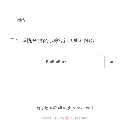
Google硬盘
主站网页探针
副站网页探针
高阶工具
在此浏览器中保存我的名字、电邮和网站。
软件下载安装
百度网盘解析
百度解析_备用
文字重排
id查手机号
注册接码
临时邮箱
Copyright © All Rights Reserved.
临时Gmail
Theme
Sakura
by
Mashiro
🎮小游戏