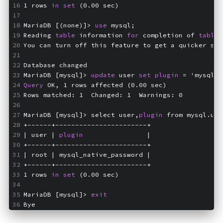
1 rows 
in
set
 (0.00 sec)
英美日韩剧
MariaDB [(none)]> 
use
 mysql;
在线影视新增
Reading 
table
 information 
for
 completion of 
table
 
导航站
You can turn off this feature to get a quicker sta
在线影视(失效)
Database changed
MariaDB [mysql]> 
update
 user 
set
plugin
 = 'mysql_n
电影下载
Query
 OK, 1 rows affected (0.00 sec)
视频教程
Rows matched: 1  Changed: 1  Warnings: 0
直播聚合
MariaDB [mysql]> select user,
plugin
 from mysql.use
📺在线电视
+------+-----------------------+
| user | 
plugin
                |
视频解析
+------+-----------------------+
| root | mysql_native_password |
盒子软件
+------+-----------------------+
盒子软件国内下载
1 rows 
in
set
 (0.00 sec)
软件接口
MariaDB [mysql]> 
exit
Bye
🎵音乐播放
器