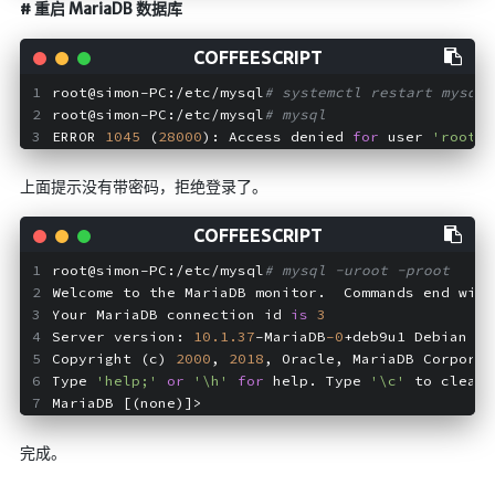
# 重启 MariaDB 数据库
随便听听
音乐下载
root@simon-PC:/etc/mysql
# systemctl restart mysql
音乐下载2
root@simon-PC:/etc/mysql
# mysql
ERROR 
1045
 (
28000
): Access denied 
for
 user 
'root'
@
音乐播放下载
音乐下载备用一
上面提示没有带密码，拒绝登录了。
音乐下载备用二
音乐下载备用三
root@simon-PC:/etc/mysql
# mysql -uroot -proot
无损音乐下载
Welcome to the MariaDB monitor.  Commands end with
Your MariaDB connection id 
is
3
mv下载
Server version: 
10.1
.37
-MariaDB
-0
+deb9u1 Debian 
9.
Beats Per Minute
Copyright (c) 
2000
, 
2018
, Oracle, MariaDB Corporat
Type 
'help;'
or
'\h'
for
 help. Type 
'\c'
 to clear 
MariaDB [(none)]> 
📕学习
完成。
知乎付费文章
Markdown学习