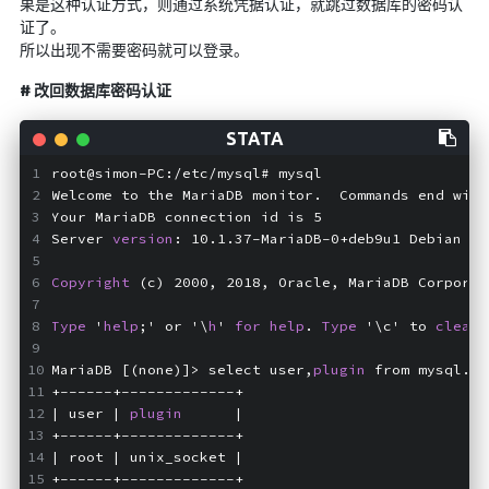
果是这种认证方式，则通过系统凭据认证，就跳过数据库的密码认
航拍全景
证了。
暗网导航
所以出现不需要密码就可以登录。
# 改回数据库密码认证
简易代理
网页代理
root@simon-PC:/etc/mysql# mysql
网页代理备用
Welcome to the MariaDB monitor.  Commands end with
Google访问助手
Your MariaDB connection id is 5
Server 
version
: 10.1.37-MariaDB-0+deb9u1 Debian 9.
🎬在线影视
Copyright
 (c) 2000, 2018, Oracle, MariaDB Corporat
影视导航
Type
 '
help
;' or '\
h
' 
for
help
. 
Type
 '\c' to 
clear
 
星视界
MariaDB [(none)]> select user,
plugin
 from mysql.us
影视无广告
+------+-------------+
在线影视备用
| user | 
plugin
      |
+------+-------------+
在线影视 备用1
| root | unix_socket |
+------+-------------+
在线影视 备用2