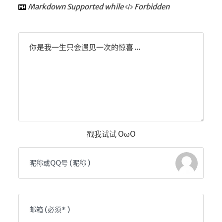
🔨工具
Markdown Supported while
Forbidden
帮你百度
手写文件生成
你是我一生只会遇见一次的惊喜 ...
文件传输
文件传输 自建
文库下载
九宫格照片生成
图片加水印
戳我试试 OωO
图片转字符
查重软件
Aria2
个人网盘
Cloudreve
家庭网盘