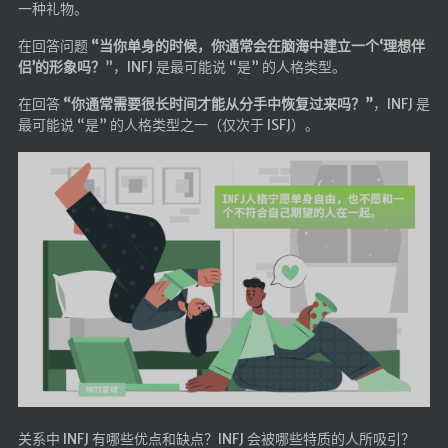
一种礼物。
随便听听
在回答问题
“当你单身的时候，你通常会在脑海中建立一个‘理想伴
侣’的形象吗？
”，INFJ 是最可能说 “是” 的人格类型。
音乐下载
音乐下载2
在回答
“你通常需要很长时间才能从分手中恢复过来吗？”
，INFJ 是
最可能说 “是” 的人格类型之一（仅次于 ISFJ）。
音乐播放下载
音乐下载备用一
音乐下载备用二
音乐下载备用三
无损音乐下载
mv下载
Beats Per Minute
📕学习
知乎付费文章
关系中 INFJ 有哪些优点和缺点？INFJ 会被哪些特质的人所吸引？
Markdown学习