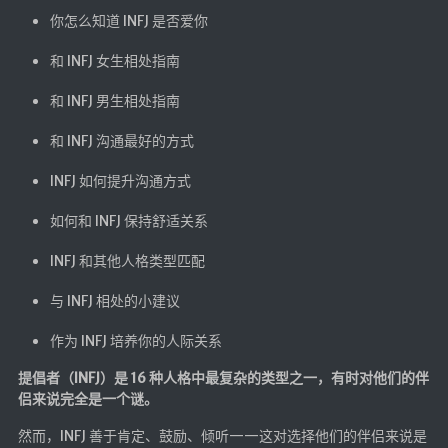
你怎么知道 INFJ 是否爱你
英美日韩剧
在线影视新增
和 INFJ 女生相处指南
导航站
和 INFJ 男生相处指南
在线影视(失效)
和 INFJ 沟通最好的方式
电影下载
INFJ 如何提升沟通方式
视频教程
直播聚合
如何和 INFJ 保持舒适关系
📺在线电视
INFJ 和其他人格类型匹配
视频解析
与 INFJ 相处的小建议
盒子软件
作为 INFJ 培养你的人际关系
盒子软件国内下载
软件接口
提倡者（INFJ）是 16 种人格中最复杂的类型之一，有时对他们的伴
侣来说完全是一个谜。
🎵音乐播放
然而，INFJ 善于肯定、鼓励、倾听——这对选择他们的伴侣来说是
器