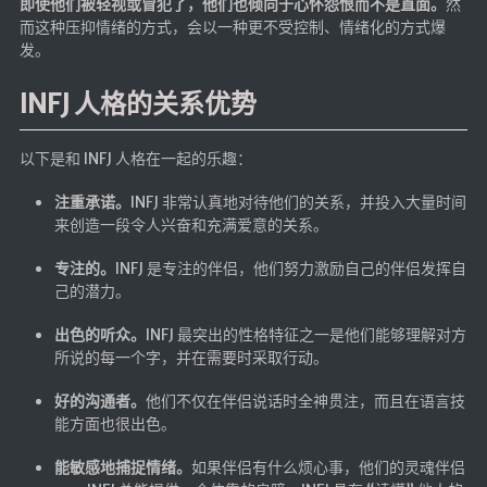
即使他们被轻视或冒犯了，他们也倾向于心怀怨恨而不是直面。
然
海洋
而这种压抑情绪的方式，会以一种更不受控制、情绪化的方式爆
发。
动画线分形
背景连线动画
INFJ 人格的关系优势
蜂巢背景特效
以下是和 INFJ 人格在一起的乐趣：
电流变形效果
夜色折现效果
注重承诺。
INFJ 非常认真地对待他们的关系，并投入大量时间
来创造一段令人兴奋和充满爱意的关系。
🚩合集
专注的。
INFJ 是专注的伴侣，他们努力激励自己的伴侣发挥自
技术
己的潜力。
文章
出色的听众。
INFJ 最突出的性格特征之一是他们能够理解对方
所说的每一个字，并在需要时采取行动。
⌛时光轴
好的沟通者。
他们不仅在伴侣说话时全神贯注，而且在语言技
🎅登录
能方面也很出色。
隐私政策
能敏感地捕捉情绪。
如果伴侣有什么烦心事，他们的灵魂伴侣