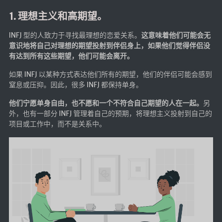
Google硬盘
1. 理想主义和高期望。
主站网页探针
INFJ 型的人致力于寻找最理想的恋爱关系。
这意味着他们可能会无
副站网页探针
意识地将自己对理想的期望投射到伴侣身上，如果他们觉得伴侣没
有达到所有这些期望，他们可能会离开。
高阶工具
如果 INFJ 以某种方式表达他们所有的期望，他们的伴侣可能会感到
软件下载安装
窒息或压抑。因此，很多 INFJ 都保持单身。
百度网盘解析
他们宁愿单身自由，也不愿和一个不符合自己期望的人在一起。
另
外，也有一部分 INFJ 管理着自己的预期，将理想主义投射到自己的
百度解析_备用
项目或工作中，而不是关系中。
文字重排
id查手机号
注册接码
临时邮箱
临时Gmail
🎮小游戏