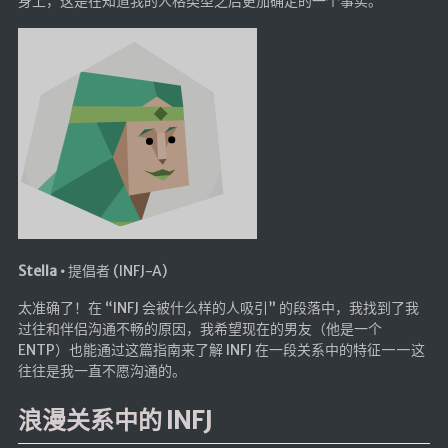
身上，这是在知道我的人格类型之后更加确定的一个事实。
🔨工具
帮你百度
手写文件生成
文件传输
文件传输 自建
文库下载
九宫格照片生成
图片加水印
Stella •
提倡者 (INFJ-A)
图片转字符
查重软件
太准确了！在 “INFJ 会被什么样的人吸引” 的段落中，我找到了我
过往和伴侣沟通不畅的原因，我希望现在的男友（他是一个
Aria2
ENTP）也能通过这篇指南来了解 INFJ 在一段关系中的特征——这
个人网盘
往往是我一直不愿沟通的。
Cloudreve
浪漫关系中的 INFJ
家庭网盘