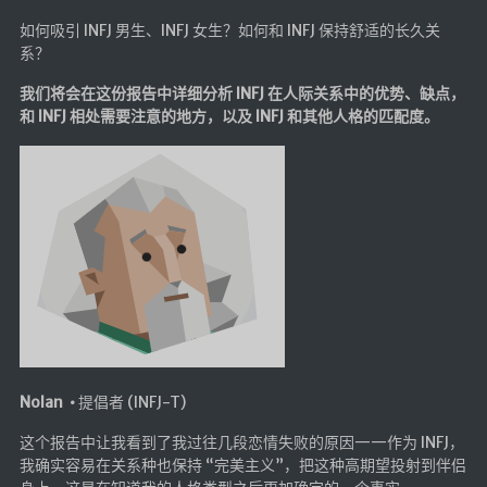
LaTeX公式编辑器
如何吸引 INFJ 男生、INFJ 女生？如何和 INFJ 保持舒适的长久关
系？
Mathlab教学
我们将会在这份报告中详细分析 INFJ 在人际关系中的优势、缺点，
乐理学习
和 INFJ 相处需要注意的地方，以及 INFJ 和其他人格的匹配度。
Web 技术教程
Greasemonkey学习
ffmpeg学习
VIP资源下载
字帖生成
全历史
发现中国
世界货币
Nolan •
提倡者 (INFJ-T)
土木类资源下载
这个报告中让我看到了我过往几段恋情失败的原因——作为 INFJ，
找建筑 土木资源
我确实容易在关系种也保持 “完美主义”，把这种高期望投射到伴侣