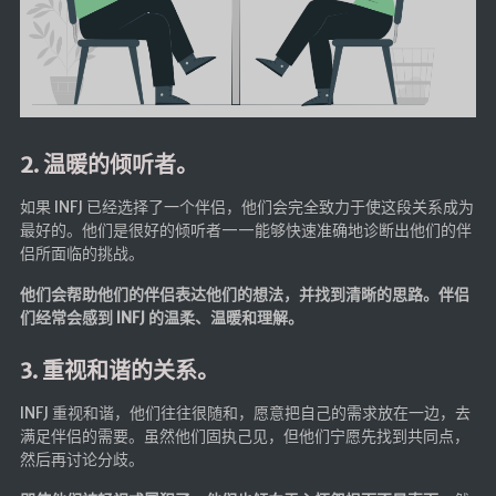
红白机
红白机资源
dos游戏
在线狼人杀
2. 温暖的倾听者。
飞船对接模拟
如果 INFJ 已经选择了一个伴侣，他们会完全致力于使这段关系成为
特效地址
最好的。他们是很好的倾听者——能够快速准确地诊断出他们的伴
侣所面临的挑战。
引导页
他们会帮助他们的伴侣表达他们的想法，并找到清晰的思路。伴侣
背景动画
们经常会感到 INFJ 的温柔、温暖和理解。
文字变换特效
3. 重视和谐的关系。
Floatingheart
树境
INFJ 重视和谐，他们往往很随和，愿意把自己的需求放在一边，去
满足伴侣的需要。虽然他们固执己见，但他们宁愿先找到共同点，
过山车
然后再讨论分歧。
夜景